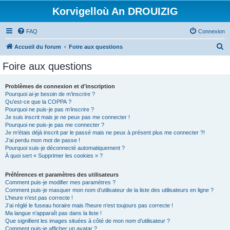
Korvigelloù An DROUIZIG
FAQ
Connexion
R
Accueil du forum
Foire aux questions
e
Foire aux questions
c
h
Problèmes de connexion et d’inscription
Pourquoi ai-je besoin de m’inscrire ?
e
Qu’est-ce que la COPPA ?
r
Pourquoi ne puis-je pas m’inscrire ?
Je suis inscrit mais je ne peux pas me connecter !
c
Pourquoi ne puis-je pas me connecter ?
Je m’étais déjà inscrit par le passé mais ne peux à présent plus me connecter ?!
h
J’ai perdu mon mot de passe !
e
Pourquoi suis-je déconnecté automatiquement ?
À quoi sert « Supprimer les cookies » ?
r
Préférences et paramètres des utilisateurs
Comment puis-je modifier mes paramètres ?
Comment puis-je masquer mon nom d’utilisateur de la liste des utilisateurs en ligne ?
L’heure n’est pas correcte !
J’ai réglé le fuseau horaire mais l’heure n’est toujours pas correcte !
Ma langue n’apparaît pas dans la liste !
Que signifient les images situées à côté de mon nom d’utilisateur ?
Comment puis-je afficher un avatar ?