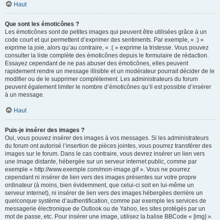
Haut
Que sont les émoticônes ?
Les émoticônes sont de petites images qui peuvent être utilisées grâce à un
code court et qui permettent d’exprimer des sentiments. Par exemple, « :) »
exprime la joie, alors qu’au contraire, « :( » exprime la tristesse. Vous pouvez
consulter la liste complète des émoticônes depuis le formulaire de rédaction.
Essayez cependant de ne pas abuser des émoticônes, elles peuvent
rapidement rendre un message illisible et un modérateur pourrait décider de le
modifier ou de le supprimer complètement. Les administrateurs du forum
peuvent également limiter le nombre d’émoticônes qu’il est possible d’insérer
à un message.
Haut
Puis-je insérer des images ?
Oui, vous pouvez insérer des images à vos messages. Si les administrateurs
du forum ont autorisé l’insertion de pièces jointes, vous pourrez transférer des
images sur le forum. Dans le cas contraire, vous devrez insérer un lien vers
une image distante, hébergée sur un serveur internet public, comme par
exemple « http://www.exemple.com/mon-image.gif ». Vous ne pourrez
cependant ni insérer de lien vers des images présentes sur votre propre
ordinateur (à moins, bien évidemment, que celui-ci soit en lui-même un
serveur internet), ni insérer de lien vers des images hébergées derrière un
quelconque système d’authentification, comme par exemple les services de
messagerie électronique de Outlook ou de Yahoo, les sites protégés par un
mot de passe, etc. Pour insérer une image, utilisez la balise BBCode « [img] ».