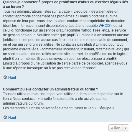
Qui dois-je contacter à propos de problèmes d’abus ou d’ordres légaux liés
à ce forum ?
Tous les administrateurs listés sur la page « L’équipe » devraient être un
contact approprié concernant ces problèmes. Si vous n’obtenez aucune
réponse de leur part, vous devriez alors contacter le propriétaire du domaine
(dont les informations sont disponibles grâce à
une requête WHOIS
), ou, si
celui-ci fonctionne sur un service gratuit (comme Yahoo, Free, etc.), le service
de gestion des abus. Veuillez noter que phpBB Limited n’a absolument aucune
juridiction et ne peut en aucun cas être tenu comme responsable de comment,
où et par qui ce forum est utilisé. Ne contactez pas phpBB Limited pour tout
problème d’ordre légal (commentaire incessant, insultant, diffamatoire, etc.) qui
ne sont pas directement reliés avec le site internet de phpBB.com ou le logiciel
phpBB en lui-même. Si vous envoyez un courrier électronique à phpBB
Limited à propos d’une utilisation de tierce partie de ce logiciel, attendez-vous
à une réponse laconique ou à ne pas recevoir de réponse.
Haut
Comment puis-je contacter un administrateur du forum ?
Tous les utilisateurs du forum peuvent utiliser le formulaire disponible sur le
lien « Nous contacter » si cette fonctionnalité a été activée par les
administrateurs du forum.
Les membres du forum peuvent également utiliser le lien « L’équipe ».
Haut
Aller