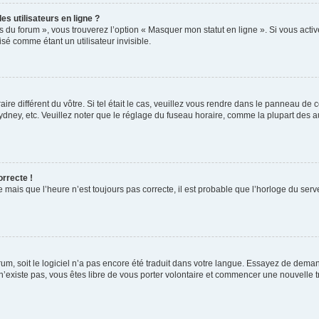
s utilisateurs en ligne ?
s du forum », vous trouverez l’option « Masquer mon statut en ligne ». Si vous activ
é comme étant un utilisateur invisible.
aire différent du vôtre. Si tel était le cas, veuillez vous rendre dans le panneau de co
ey, etc. Veuillez noter que le réglage du fuseau horaire, comme la plupart des autr
orrecte !
 mais que l’heure n’est toujours pas correcte, il est probable que l’horloge du serve
orum, soit le logiciel n’a pas encore été traduit dans votre langue. Essayez de deman
 n’existe pas, vous êtes libre de vous porter volontaire et commencer une nouvelle t