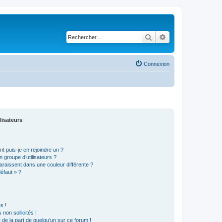
Rechercher
Recherche avancé
Connexion
lisateurs
t puis-je en rejoindre un ?
 groupe d’utilisateurs ?
araissent dans une couleur différente ?
défaut » ?
s !
non sollicités !
e de la part de quelqu’un sur ce forum !