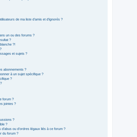
lisateurs de ma liste d’amis et d’ignorés ?
ans un ou des forums ?
sultat ?
blanche ?!
?
ssages et sujets ?
t les abonnements ?
onner à un sujet spécifique ?
ifique ?
 ?
ce forum ?
s jointes ?
cussions ?
ible ?
 d’abus ou d’ordres légaux liés à ce forum ?
r du forum ?