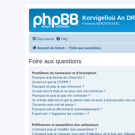
Korvigelloù An D
Foromoù KERZROUIZIG
Raccourcis
FAQ
Accueil du forum
Foire aux questions
Foire aux questions
Problèmes de connexion et d’inscription
Pourquoi ai-je besoin de m’inscrire ?
Qu’est-ce que la COPPA ?
Pourquoi ne puis-je pas m’inscrire ?
Je suis inscrit mais je ne peux pas me connecter !
Pourquoi ne puis-je pas me connecter ?
Je m’étais déjà inscrit par le passé mais ne peux à présent plus me co
J’ai perdu mon mot de passe !
Pourquoi suis-je déconnecté automatiquement ?
À quoi sert « Supprimer les cookies » ?
Préférences et paramètres des utilisateurs
Comment puis-je modifier mes paramètres ?
Comment puis-je masquer mon nom d’utilisateur de la liste des utilisate