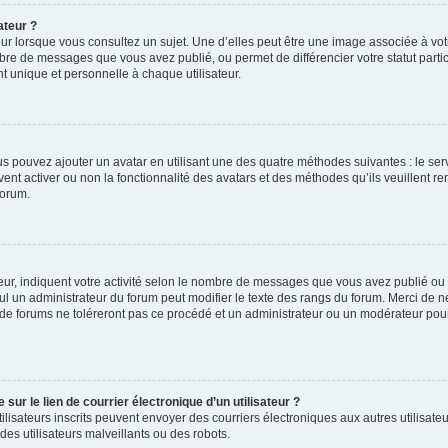
ateur ?
ur lorsque vous consultez un sujet. Une d’elles peut être une image associée à vo
mbre de messages que vous avez publié, ou permet de différencier votre statut parti
 unique et personnelle à chaque utilisateur.
ous pouvez ajouter un avatar en utilisant une des quatre méthodes suivantes : le serv
ent activer ou non la fonctionnalité des avatars et des méthodes qu’ils veuillent ren
forum.
ur, indiquent votre activité selon le nombre de messages que vous avez publié ou id
eul un administrateur du forum peut modifier le texte des rangs du forum. Merci de 
de forums ne toléreront pas ce procédé et un administrateur ou un modérateur pou
ur le lien de courrier électronique d’un utilisateur ?
s utilisateurs inscrits peuvent envoyer des courriers électroniques aux autres utili
es utilisateurs malveillants ou des robots.