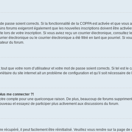
t de passe soient corrects. Si la fonctionnalité de la COPPA est activée et que vous 
ains forums exigeront également que les nouvelles inscriptions doivent être activée
te lors de votre inscription. Si vous aviez reçu un courrier électronique, consultez l
r électronique ou le courrier électronique a été filtré en tant que pourriel. Si vo
rateur du forum.
out que votre nom d’utilisateur et votre mot de passe soient corrects. Si tel est le
iétaire du site internet ait un problème de configuration et qu’il soit nécessaire de l
 plus me connecter ?!
votre compte pour une quelconque raison. De plus, beaucoup de forums suppriment pér
 nouveau et essayez de participer plus activement aux discussions du forum.
 récupéré, il peut facilement être réinitialisé. Veuillez vous rendre sur la page de