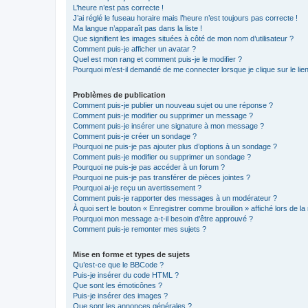
L’heure n’est pas correcte !
J’ai réglé le fuseau horaire mais l’heure n’est toujours pas correcte !
Ma langue n’apparaît pas dans la liste !
Que signifient les images situées à côté de mon nom d’utilisateur ?
Comment puis-je afficher un avatar ?
Quel est mon rang et comment puis-je le modifier ?
Pourquoi m’est-il demandé de me connecter lorsque je clique sur le lien 
Problèmes de publication
Comment puis-je publier un nouveau sujet ou une réponse ?
Comment puis-je modifier ou supprimer un message ?
Comment puis-je insérer une signature à mon message ?
Comment puis-je créer un sondage ?
Pourquoi ne puis-je pas ajouter plus d’options à un sondage ?
Comment puis-je modifier ou supprimer un sondage ?
Pourquoi ne puis-je pas accéder à un forum ?
Pourquoi ne puis-je pas transférer de pièces jointes ?
Pourquoi ai-je reçu un avertissement ?
Comment puis-je rapporter des messages à un modérateur ?
À quoi sert le bouton « Enregistrer comme brouillon » affiché lors de la 
Pourquoi mon message a-t-il besoin d’être approuvé ?
Comment puis-je remonter mes sujets ?
Mise en forme et types de sujets
Qu’est-ce que le BBCode ?
Puis-je insérer du code HTML ?
Que sont les émoticônes ?
Puis-je insérer des images ?
Que sont les annonces générales ?