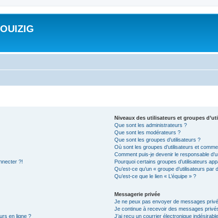
ROUIZIG
Niveaux des utilisateurs et groupes d’uti
Que sont les administrateurs ?
Que sont les modérateurs ?
Que sont les groupes d’utilisateurs ?
Où sont les groupes d’utilisateurs et commen
Comment puis-je devenir le responsable d’un
nnecter ?!
Pourquoi certains groupes d’utilisateurs app
Qu’est-ce qu’un « groupe d’utilisateurs par 
Qu’est-ce que le lien « L’équipe » ?
Messagerie privée
Je ne peux pas envoyer de messages privé
Je continue à recevoir des messages privés 
urs en ligne ?
J’ai reçu un courrier électronique indésirabl