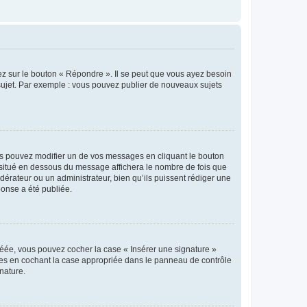
ez sur le bouton « Répondre ». Il se peut que vous ayez besoin
 sujet. Par exemple : vous pouvez publier de nouveaux sujets
s pouvez modifier un de vos messages en cliquant le bouton
e situé en dessous du message affichera le nombre de fois que
modérateur ou un administrateur, bien qu’ils puissent rédiger une
ponse a été publiée.
réée, vous pouvez cocher la case « Insérer une signature »
ages en cochant la case appropriée dans le panneau de contrôle
gnature.