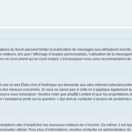
trateurs du forum peuvent limiter la publication de messages aux utilisateurs inscri
visiteurs, tels que l’affichage d’avatars personnalisés, l’utilisation de la messager
ription ne vous prend qu’un court instant, c’est pourquoi nous vous recommandons de l
t une loi des États-Unis d’Amérique qui demande aux sites internet collectant pot
 des mineurs concernés. Si vous ne savez pas si cette loi s’applique également au
 pourra vous renseigner. Veuillez noter que phpBB Limited et que les propriétaires
ue l’assistance porte sur la question « Qui dois-je contacter à propos de problèmes 
inscriptions afin d’empêcher les nouveaux visiteurs de s’inscrire. De même, il est é
s souhaitez utiliser. Pour plus d’informations, veuillez contacter un administrateur du