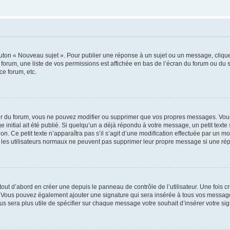
outon « Nouveau sujet ». Pour publier une réponse à un sujet ou un message, cliqu
 forum, une liste de vos permissions est affichée en bas de l’écran du forum ou du
ce forum, etc.
r du forum, vous ne pouvez modifier ou supprimer que vos propres messages. Vou
 initial ait été publié. Si quelqu’un a déjà répondu à votre message, un petit text
ion. Ce petit texte n’apparaîtra pas s’il s’agit d’une modification effectuée par un 
ue les utilisateurs normaux ne peuvent pas supprimer leur propre message si une ré
ut d’abord en créer une depuis le panneau de contrôle de l’utilisateur. Une fois c
ure. Vous pouvez également ajouter une signature qui sera insérée à tous vos mess
 vous sera plus utile de spécifier sur chaque message votre souhait d’insérer votre si