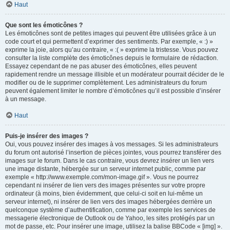
Haut
Que sont les émoticônes ?
Les émoticônes sont de petites images qui peuvent être utilisées grâce à un
code court et qui permettent d’exprimer des sentiments. Par exemple, « :) »
exprime la joie, alors qu’au contraire, « :( » exprime la tristesse. Vous pouvez
consulter la liste complète des émoticônes depuis le formulaire de rédaction.
Essayez cependant de ne pas abuser des émoticônes, elles peuvent
rapidement rendre un message illisible et un modérateur pourrait décider de le
modifier ou de le supprimer complètement. Les administrateurs du forum
peuvent également limiter le nombre d’émoticônes qu’il est possible d’insérer
à un message.
Haut
Puis-je insérer des images ?
Oui, vous pouvez insérer des images à vos messages. Si les administrateurs
du forum ont autorisé l’insertion de pièces jointes, vous pourrez transférer des
images sur le forum. Dans le cas contraire, vous devrez insérer un lien vers
une image distante, hébergée sur un serveur internet public, comme par
exemple « http://www.exemple.com/mon-image.gif ». Vous ne pourrez
cependant ni insérer de lien vers des images présentes sur votre propre
ordinateur (à moins, bien évidemment, que celui-ci soit en lui-même un
serveur internet), ni insérer de lien vers des images hébergées derrière un
quelconque système d’authentification, comme par exemple les services de
messagerie électronique de Outlook ou de Yahoo, les sites protégés par un
mot de passe, etc. Pour insérer une image, utilisez la balise BBCode « [img] ».