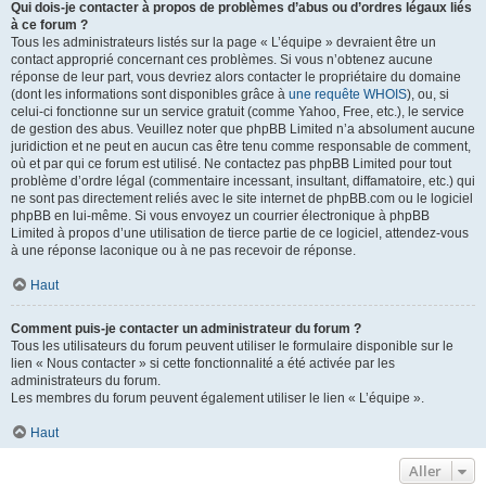
Qui dois-je contacter à propos de problèmes d’abus ou d’ordres légaux liés
à ce forum ?
Tous les administrateurs listés sur la page « L’équipe » devraient être un
contact approprié concernant ces problèmes. Si vous n’obtenez aucune
réponse de leur part, vous devriez alors contacter le propriétaire du domaine
(dont les informations sont disponibles grâce à
une requête WHOIS
), ou, si
celui-ci fonctionne sur un service gratuit (comme Yahoo, Free, etc.), le service
de gestion des abus. Veuillez noter que phpBB Limited n’a absolument aucune
juridiction et ne peut en aucun cas être tenu comme responsable de comment,
où et par qui ce forum est utilisé. Ne contactez pas phpBB Limited pour tout
problème d’ordre légal (commentaire incessant, insultant, diffamatoire, etc.) qui
ne sont pas directement reliés avec le site internet de phpBB.com ou le logiciel
phpBB en lui-même. Si vous envoyez un courrier électronique à phpBB
Limited à propos d’une utilisation de tierce partie de ce logiciel, attendez-vous
à une réponse laconique ou à ne pas recevoir de réponse.
Haut
Comment puis-je contacter un administrateur du forum ?
Tous les utilisateurs du forum peuvent utiliser le formulaire disponible sur le
lien « Nous contacter » si cette fonctionnalité a été activée par les
administrateurs du forum.
Les membres du forum peuvent également utiliser le lien « L’équipe ».
Haut
Aller