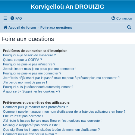
Korvigelloù An DROUIZIG
FAQ
Connexion
R
Accueil du forum
Foire aux questions
e
Foire aux questions
c
h
Problèmes de connexion et d’inscription
Pourquoi ai-je besoin de m’inscrire ?
e
Qu’est-ce que la COPPA ?
r
Pourquoi ne puis-je pas m’inscrire ?
Je suis inscrit mais je ne peux pas me connecter !
c
Pourquoi ne puis-je pas me connecter ?
Je m’étais déjà inscrit par le passé mais ne peux à présent plus me connecter ?!
h
J’ai perdu mon mot de passe !
e
Pourquoi suis-je déconnecté automatiquement ?
À quoi sert « Supprimer les cookies » ?
r
Préférences et paramètres des utilisateurs
Comment puis-je modifier mes paramètres ?
Comment puis-je masquer mon nom d’utilisateur de la liste des utilisateurs en ligne ?
L’heure n’est pas correcte !
J’ai réglé le fuseau horaire mais l’heure n’est toujours pas correcte !
Ma langue n’apparaît pas dans la liste !
Que signifient les images situées à côté de mon nom d’utilisateur ?
Comment puis-je afficher un avatar ?