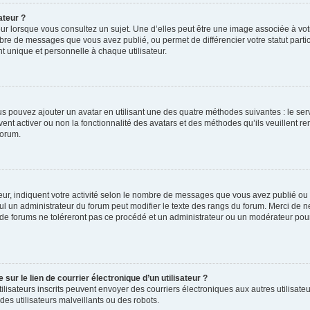
ateur ?
ur lorsque vous consultez un sujet. Une d’elles peut être une image associée à vo
mbre de messages que vous avez publié, ou permet de différencier votre statut parti
 unique et personnelle à chaque utilisateur.
ous pouvez ajouter un avatar en utilisant une des quatre méthodes suivantes : le serv
ent activer ou non la fonctionnalité des avatars et des méthodes qu’ils veuillent ren
forum.
ur, indiquent votre activité selon le nombre de messages que vous avez publié ou id
eul un administrateur du forum peut modifier le texte des rangs du forum. Merci de 
de forums ne toléreront pas ce procédé et un administrateur ou un modérateur pou
ur le lien de courrier électronique d’un utilisateur ?
s utilisateurs inscrits peuvent envoyer des courriers électroniques aux autres utili
es utilisateurs malveillants ou des robots.