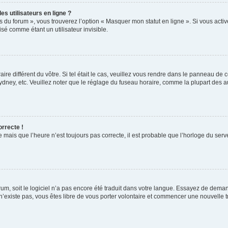
s utilisateurs en ligne ?
s du forum », vous trouverez l’option « Masquer mon statut en ligne ». Si vous activ
é comme étant un utilisateur invisible.
aire différent du vôtre. Si tel était le cas, veuillez vous rendre dans le panneau de co
ey, etc. Veuillez noter que le réglage du fuseau horaire, comme la plupart des autr
orrecte !
 mais que l’heure n’est toujours pas correcte, il est probable que l’horloge du serve
orum, soit le logiciel n’a pas encore été traduit dans votre langue. Essayez de deman
 n’existe pas, vous êtes libre de vous porter volontaire et commencer une nouvelle t