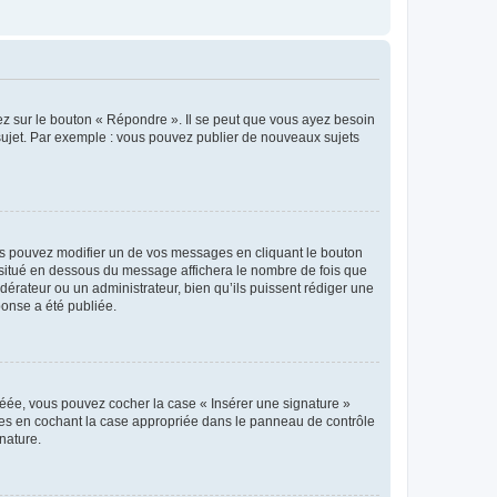
ez sur le bouton « Répondre ». Il se peut que vous ayez besoin
 sujet. Par exemple : vous pouvez publier de nouveaux sujets
s pouvez modifier un de vos messages en cliquant le bouton
e situé en dessous du message affichera le nombre de fois que
modérateur ou un administrateur, bien qu’ils puissent rédiger une
ponse a été publiée.
réée, vous pouvez cocher la case « Insérer une signature »
ages en cochant la case appropriée dans le panneau de contrôle
gnature.