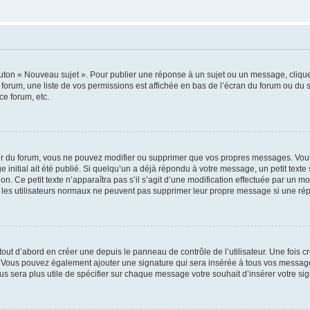
outon « Nouveau sujet ». Pour publier une réponse à un sujet ou un message, cliqu
 forum, une liste de vos permissions est affichée en bas de l’écran du forum ou du
ce forum, etc.
r du forum, vous ne pouvez modifier ou supprimer que vos propres messages. Vou
 initial ait été publié. Si quelqu’un a déjà répondu à votre message, un petit text
ion. Ce petit texte n’apparaîtra pas s’il s’agit d’une modification effectuée par un 
ue les utilisateurs normaux ne peuvent pas supprimer leur propre message si une ré
ut d’abord en créer une depuis le panneau de contrôle de l’utilisateur. Une fois c
ure. Vous pouvez également ajouter une signature qui sera insérée à tous vos mess
 vous sera plus utile de spécifier sur chaque message votre souhait d’insérer votre si