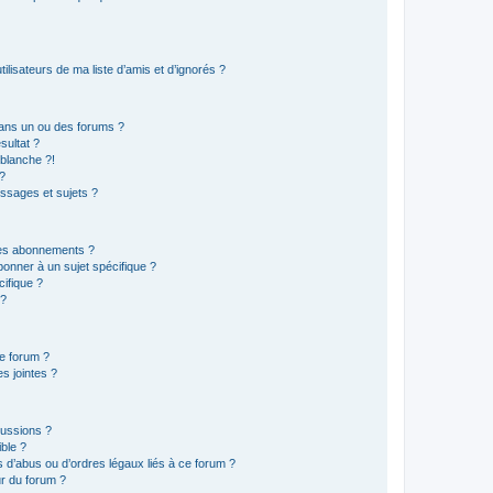
lisateurs de ma liste d’amis et d’ignorés ?
ans un ou des forums ?
sultat ?
blanche ?!
?
ssages et sujets ?
t les abonnements ?
onner à un sujet spécifique ?
ifique ?
 ?
ce forum ?
s jointes ?
cussions ?
ible ?
 d’abus ou d’ordres légaux liés à ce forum ?
r du forum ?