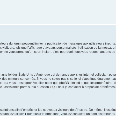
trateurs du forum peuvent limiter la publication de messages aux utilisateurs inscri
visiteurs, tels que l’affichage d’avatars personnalisés, l’utilisation de la messager
ription ne vous prend qu’un court instant, c’est pourquoi nous vous recommandons de l
t une loi des États-Unis d’Amérique qui demande aux sites internet collectant pot
 des mineurs concernés. Si vous ne savez pas si cette loi s’applique également au
 pourra vous renseigner. Veuillez noter que phpBB Limited et que les propriétaires
ue l’assistance porte sur la question « Qui dois-je contacter à propos de problèmes 
inscriptions afin d’empêcher les nouveaux visiteurs de s’inscrire. De même, il est é
s souhaitez utiliser. Pour plus d’informations, veuillez contacter un administrateur du