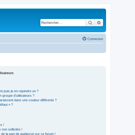
Rechercher
Recherche avancé
Connexion
lisateurs
t puis-je en rejoindre un ?
 groupe d’utilisateurs ?
araissent dans une couleur différente ?
défaut » ?
s !
non sollicités !
e de la part de quelqu’un sur ce forum !