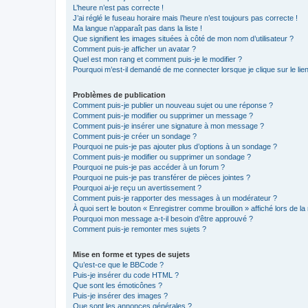
L’heure n’est pas correcte !
J’ai réglé le fuseau horaire mais l’heure n’est toujours pas correcte !
Ma langue n’apparaît pas dans la liste !
Que signifient les images situées à côté de mon nom d’utilisateur ?
Comment puis-je afficher un avatar ?
Quel est mon rang et comment puis-je le modifier ?
Pourquoi m’est-il demandé de me connecter lorsque je clique sur le lien 
Problèmes de publication
Comment puis-je publier un nouveau sujet ou une réponse ?
Comment puis-je modifier ou supprimer un message ?
Comment puis-je insérer une signature à mon message ?
Comment puis-je créer un sondage ?
Pourquoi ne puis-je pas ajouter plus d’options à un sondage ?
Comment puis-je modifier ou supprimer un sondage ?
Pourquoi ne puis-je pas accéder à un forum ?
Pourquoi ne puis-je pas transférer de pièces jointes ?
Pourquoi ai-je reçu un avertissement ?
Comment puis-je rapporter des messages à un modérateur ?
À quoi sert le bouton « Enregistrer comme brouillon » affiché lors de la 
Pourquoi mon message a-t-il besoin d’être approuvé ?
Comment puis-je remonter mes sujets ?
Mise en forme et types de sujets
Qu’est-ce que le BBCode ?
Puis-je insérer du code HTML ?
Que sont les émoticônes ?
Puis-je insérer des images ?
Que sont les annonces générales ?