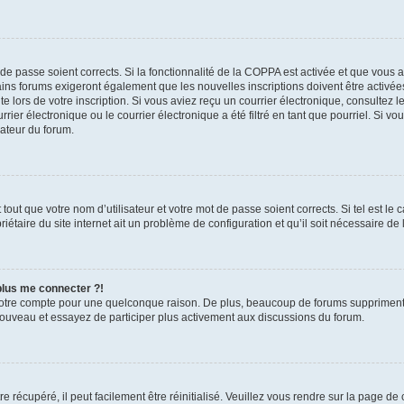
t de passe soient corrects. Si la fonctionnalité de la COPPA est activée et que vous 
ains forums exigeront également que les nouvelles inscriptions doivent être activée
te lors de votre inscription. Si vous aviez reçu un courrier électronique, consultez l
r électronique ou le courrier électronique a été filtré en tant que pourriel. Si vo
rateur du forum.
out que votre nom d’utilisateur et votre mot de passe soient corrects. Si tel est le
iétaire du site internet ait un problème de configuration et qu’il soit nécessaire de l
 plus me connecter ?!
votre compte pour une quelconque raison. De plus, beaucoup de forums suppriment pér
 nouveau et essayez de participer plus activement aux discussions du forum.
 récupéré, il peut facilement être réinitialisé. Veuillez vous rendre sur la page de