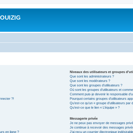
ROUIZIG
Niveaux des utilisateurs et groupes d’uti
Que sont les administrateurs ?
Que sont les modérateurs ?
Que sont les groupes d’utilisateurs ?
Où sont les groupes d’utilisateurs et commen
Comment puis-je devenir le responsable d’un
nnecter ?!
Pourquoi certains groupes d’utilisateurs app
Qu’est-ce qu’un « groupe d’utilisateurs par 
Qu’est-ce que le lien « L’équipe » ?
Messagerie privée
Je ne peux pas envoyer de messages privé
Je continue à recevoir des messages privés 
urs en ligne ?
J’ai reçu un courrier électronique indésirabl