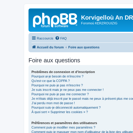
Korvigelloù An D
Foromoù KERZROUIZIG
Raccourcis
FAQ
Accueil du forum
Foire aux questions
Foire aux questions
Problèmes de connexion et d’inscription
Pourquoi ai-je besoin de m’inscrire ?
Qu’est-ce que la COPPA ?
Pourquoi ne puis-je pas m’inscrire ?
Je suis inscrit mais je ne peux pas me connecter !
Pourquoi ne puis-je pas me connecter ?
Je m’étais déjà inscrit par le passé mais ne peux à présent plus me co
J’ai perdu mon mot de passe !
Pourquoi suis-je déconnecté automatiquement ?
À quoi sert « Supprimer les cookies » ?
Préférences et paramètres des utilisateurs
Comment puis-je modifier mes paramètres ?
Comment puis-je masquer mon nom d’utilisateur de la liste des utilisate