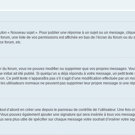
outon « Nouveau sujet ». Pour publier une réponse à un sujet ou un message, cliqu
 forum, une liste de vos permissions est affichée en bas de l’écran du forum ou du
ce forum, etc.
r du forum, vous ne pouvez modifier ou supprimer que vos propres messages. Vou
 initial ait été publié. Si quelqu’un a déjà répondu à votre message, un petit text
ion. Ce petit texte n’apparaîtra pas s’il s’agit d’une modification effectuée par un 
ue les utilisateurs normaux ne peuvent pas supprimer leur propre message si une ré
ut d’abord en créer une depuis le panneau de contrôle de l’utilisateur. Une fois c
ure. Vous pouvez également ajouter une signature qui sera insérée à tous vos mess
 vous sera plus utile de spécifier sur chaque message votre souhait d’insérer votre si