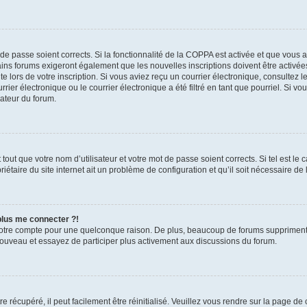
t de passe soient corrects. Si la fonctionnalité de la COPPA est activée et que vous 
ains forums exigeront également que les nouvelles inscriptions doivent être activée
te lors de votre inscription. Si vous aviez reçu un courrier électronique, consultez l
r électronique ou le courrier électronique a été filtré en tant que pourriel. Si vo
rateur du forum.
out que votre nom d’utilisateur et votre mot de passe soient corrects. Si tel est le
iétaire du site internet ait un problème de configuration et qu’il soit nécessaire de l
 plus me connecter ?!
votre compte pour une quelconque raison. De plus, beaucoup de forums suppriment pér
 nouveau et essayez de participer plus activement aux discussions du forum.
 récupéré, il peut facilement être réinitialisé. Veuillez vous rendre sur la page de