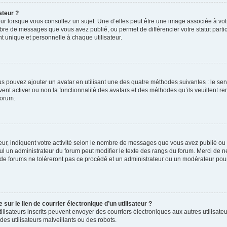
ateur ?
ur lorsque vous consultez un sujet. Une d’elles peut être une image associée à vo
mbre de messages que vous avez publié, ou permet de différencier votre statut parti
 unique et personnelle à chaque utilisateur.
ous pouvez ajouter un avatar en utilisant une des quatre méthodes suivantes : le serv
ent activer ou non la fonctionnalité des avatars et des méthodes qu’ils veuillent ren
forum.
ur, indiquent votre activité selon le nombre de messages que vous avez publié ou id
eul un administrateur du forum peut modifier le texte des rangs du forum. Merci de 
de forums ne toléreront pas ce procédé et un administrateur ou un modérateur pou
ur le lien de courrier électronique d’un utilisateur ?
s utilisateurs inscrits peuvent envoyer des courriers électroniques aux autres utili
es utilisateurs malveillants ou des robots.