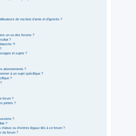
lisateurs de ma liste d’amis et d’ignorés ?
ans un ou des forums ?
sultat ?
blanche ?!
?
ssages et sujets ?
t les abonnements ?
onner à un sujet spécifique ?
ifique ?
 ?
ce forum ?
s jointes ?
cussions ?
ible ?
 d’abus ou d’ordres légaux liés à ce forum ?
r du forum ?