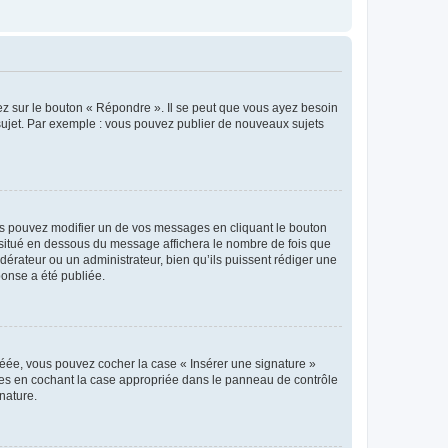
ez sur le bouton « Répondre ». Il se peut que vous ayez besoin
 sujet. Par exemple : vous pouvez publier de nouveaux sujets
s pouvez modifier un de vos messages en cliquant le bouton
e situé en dessous du message affichera le nombre de fois que
modérateur ou un administrateur, bien qu’ils puissent rédiger une
ponse a été publiée.
réée, vous pouvez cocher la case « Insérer une signature »
ages en cochant la case appropriée dans le panneau de contrôle
gnature.