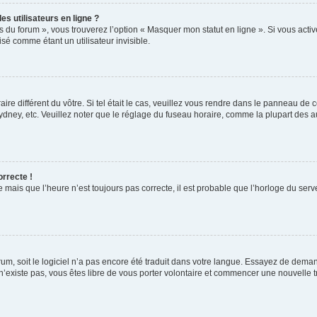
s utilisateurs en ligne ?
s du forum », vous trouverez l’option « Masquer mon statut en ligne ». Si vous activ
é comme étant un utilisateur invisible.
aire différent du vôtre. Si tel était le cas, veuillez vous rendre dans le panneau de co
ey, etc. Veuillez noter que le réglage du fuseau horaire, comme la plupart des autr
orrecte !
 mais que l’heure n’est toujours pas correcte, il est probable que l’horloge du serve
orum, soit le logiciel n’a pas encore été traduit dans votre langue. Essayez de deman
 n’existe pas, vous êtes libre de vous porter volontaire et commencer une nouvelle t