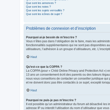
Que sont les annonces ?
Que sont les notes ?
Que sont les sujets verrouillés ?
Que sont les icônes de sujet ?
Problèmes de connexion et d’inscription
Pourquoi ai-je besoin de m’inscrire ?
Vous n’êtes pas dans l’obligation de le faire, mais les adminis
fonctionnalités supplémentaires qui ne sont pas disponibles aux 
utilisateurs, l’adhésion à un groupe d’utilisateurs, etc. L’insc
Haut
Qu’est-ce que la COPPA ?
La COPPA (pour « Child Online Privacy and Protection Act ») es
13 ans un consentement écrit des parents ou des tuteurs légaux
nous vous conseillons de contacter un conseiller juridique qui
et ne doivent donc pas être contactés à ce sujet, excepté lorsq
Haut
Pourquoi ne puis-je pas m’inscrire ?
Il est possible qu’un administrateur du forum ait désactivé les 
adresse IP ou interdit l’utilisation du nom d’utilisateur que vou