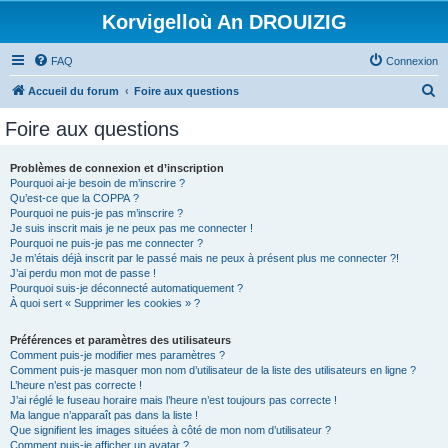
Korvigelloù An DROUIZIG
FAQ
Connexion
R
Accueil du forum
Foire aux questions
e
Foire aux questions
c
h
Problèmes de connexion et d’inscription
Pourquoi ai-je besoin de m’inscrire ?
e
Qu’est-ce que la COPPA ?
r
Pourquoi ne puis-je pas m’inscrire ?
Je suis inscrit mais je ne peux pas me connecter !
c
Pourquoi ne puis-je pas me connecter ?
Je m’étais déjà inscrit par le passé mais ne peux à présent plus me connecter ?!
h
J’ai perdu mon mot de passe !
e
Pourquoi suis-je déconnecté automatiquement ?
À quoi sert « Supprimer les cookies » ?
r
Préférences et paramètres des utilisateurs
Comment puis-je modifier mes paramètres ?
Comment puis-je masquer mon nom d’utilisateur de la liste des utilisateurs en ligne ?
L’heure n’est pas correcte !
J’ai réglé le fuseau horaire mais l’heure n’est toujours pas correcte !
Ma langue n’apparaît pas dans la liste !
Que signifient les images situées à côté de mon nom d’utilisateur ?
Comment puis-je afficher un avatar ?