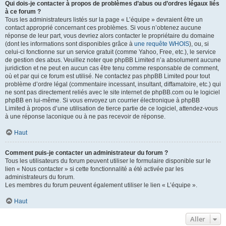
Qui dois-je contacter à propos de problèmes d’abus ou d’ordres légaux liés
à ce forum ?
Tous les administrateurs listés sur la page « L’équipe » devraient être un
contact approprié concernant ces problèmes. Si vous n’obtenez aucune
réponse de leur part, vous devriez alors contacter le propriétaire du domaine
(dont les informations sont disponibles grâce à
une requête WHOIS
), ou, si
celui-ci fonctionne sur un service gratuit (comme Yahoo, Free, etc.), le service
de gestion des abus. Veuillez noter que phpBB Limited n’a absolument aucune
juridiction et ne peut en aucun cas être tenu comme responsable de comment,
où et par qui ce forum est utilisé. Ne contactez pas phpBB Limited pour tout
problème d’ordre légal (commentaire incessant, insultant, diffamatoire, etc.) qui
ne sont pas directement reliés avec le site internet de phpBB.com ou le logiciel
phpBB en lui-même. Si vous envoyez un courrier électronique à phpBB
Limited à propos d’une utilisation de tierce partie de ce logiciel, attendez-vous
à une réponse laconique ou à ne pas recevoir de réponse.
Haut
Comment puis-je contacter un administrateur du forum ?
Tous les utilisateurs du forum peuvent utiliser le formulaire disponible sur le
lien « Nous contacter » si cette fonctionnalité a été activée par les
administrateurs du forum.
Les membres du forum peuvent également utiliser le lien « L’équipe ».
Haut
Aller