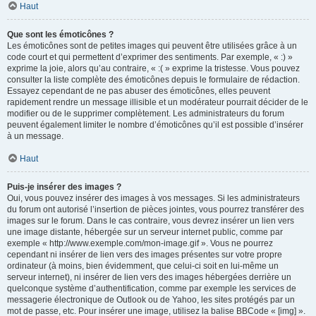
Haut
Que sont les émoticônes ?
Les émoticônes sont de petites images qui peuvent être utilisées grâce à un
code court et qui permettent d’exprimer des sentiments. Par exemple, « :) »
exprime la joie, alors qu’au contraire, « :( » exprime la tristesse. Vous pouvez
consulter la liste complète des émoticônes depuis le formulaire de rédaction.
Essayez cependant de ne pas abuser des émoticônes, elles peuvent
rapidement rendre un message illisible et un modérateur pourrait décider de le
modifier ou de le supprimer complètement. Les administrateurs du forum
peuvent également limiter le nombre d’émoticônes qu’il est possible d’insérer
à un message.
Haut
Puis-je insérer des images ?
Oui, vous pouvez insérer des images à vos messages. Si les administrateurs
du forum ont autorisé l’insertion de pièces jointes, vous pourrez transférer des
images sur le forum. Dans le cas contraire, vous devrez insérer un lien vers
une image distante, hébergée sur un serveur internet public, comme par
exemple « http://www.exemple.com/mon-image.gif ». Vous ne pourrez
cependant ni insérer de lien vers des images présentes sur votre propre
ordinateur (à moins, bien évidemment, que celui-ci soit en lui-même un
serveur internet), ni insérer de lien vers des images hébergées derrière un
quelconque système d’authentification, comme par exemple les services de
messagerie électronique de Outlook ou de Yahoo, les sites protégés par un
mot de passe, etc. Pour insérer une image, utilisez la balise BBCode « [img] ».