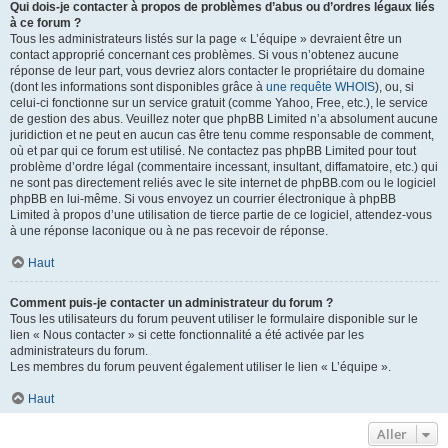
Qui dois-je contacter à propos de problèmes d’abus ou d’ordres légaux liés
à ce forum ?
Tous les administrateurs listés sur la page « L’équipe » devraient être un
contact approprié concernant ces problèmes. Si vous n’obtenez aucune
réponse de leur part, vous devriez alors contacter le propriétaire du domaine
(dont les informations sont disponibles grâce à
une requête WHOIS
), ou, si
celui-ci fonctionne sur un service gratuit (comme Yahoo, Free, etc.), le service
de gestion des abus. Veuillez noter que phpBB Limited n’a absolument aucune
juridiction et ne peut en aucun cas être tenu comme responsable de comment,
où et par qui ce forum est utilisé. Ne contactez pas phpBB Limited pour tout
problème d’ordre légal (commentaire incessant, insultant, diffamatoire, etc.) qui
ne sont pas directement reliés avec le site internet de phpBB.com ou le logiciel
phpBB en lui-même. Si vous envoyez un courrier électronique à phpBB
Limited à propos d’une utilisation de tierce partie de ce logiciel, attendez-vous
à une réponse laconique ou à ne pas recevoir de réponse.
Haut
Comment puis-je contacter un administrateur du forum ?
Tous les utilisateurs du forum peuvent utiliser le formulaire disponible sur le
lien « Nous contacter » si cette fonctionnalité a été activée par les
administrateurs du forum.
Les membres du forum peuvent également utiliser le lien « L’équipe ».
Haut
Aller