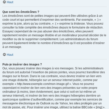
Haut
Que sont les émoticônes ?
Les émoticônes sont de petites images qui peuvent être utilisées grâce à un
code court et qui permettent d’exprimer des sentiments. Par exemple, « :) »
exprime la joie, alors qu’au contraire, « :( » exprime la tristesse. Vous pouvez
consulter la liste complète des émoticônes depuis le formulaire de rédaction.
Essayez cependant de ne pas abuser des émoticônes, elles peuvent
rapidement rendre un message illisible et un modérateur pourrait décider de le
modifier ou de le supprimer complètement. Les administrateurs du forum
peuvent également limiter le nombre d’émoticônes qu’il est possible d’insérer
à un message.
Haut
Puis-je insérer des images ?
Oui, vous pouvez insérer des images à vos messages. Si les administrateurs
du forum ont autorisé l’insertion de pièces jointes, vous pourrez transférer des
images sur le forum. Dans le cas contraire, vous devrez insérer un lien vers
une image distante, hébergée sur un serveur internet public, comme par
exemple « http://www.exemple.com/mon-image.gif ». Vous ne pourrez
cependant ni insérer de lien vers des images présentes sur votre propre
ordinateur (à moins, bien évidemment, que celui-ci soit en lui-même un
serveur internet), ni insérer de lien vers des images hébergées derrière un
quelconque système d’authentification, comme par exemple les services de
messagerie électronique de Outlook ou de Yahoo, les sites protégés par un
mot de passe, etc. Pour insérer une image, utilisez la balise BBCode « [img] ».