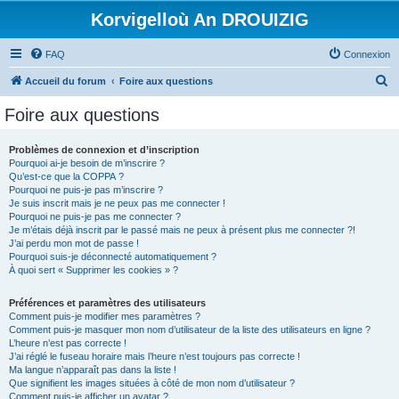
Korvigelloù An DROUIZIG
FAQ
Connexion
R
Accueil du forum
Foire aux questions
e
Foire aux questions
c
h
Problèmes de connexion et d’inscription
Pourquoi ai-je besoin de m’inscrire ?
e
Qu’est-ce que la COPPA ?
r
Pourquoi ne puis-je pas m’inscrire ?
Je suis inscrit mais je ne peux pas me connecter !
c
Pourquoi ne puis-je pas me connecter ?
Je m’étais déjà inscrit par le passé mais ne peux à présent plus me connecter ?!
h
J’ai perdu mon mot de passe !
e
Pourquoi suis-je déconnecté automatiquement ?
À quoi sert « Supprimer les cookies » ?
r
Préférences et paramètres des utilisateurs
Comment puis-je modifier mes paramètres ?
Comment puis-je masquer mon nom d’utilisateur de la liste des utilisateurs en ligne ?
L’heure n’est pas correcte !
J’ai réglé le fuseau horaire mais l’heure n’est toujours pas correcte !
Ma langue n’apparaît pas dans la liste !
Que signifient les images situées à côté de mon nom d’utilisateur ?
Comment puis-je afficher un avatar ?