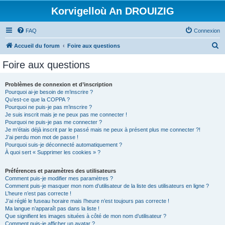
Korvigelloù An DROUIZIG
FAQ
Connexion
R
Accueil du forum
Foire aux questions
e
Foire aux questions
c
h
Problèmes de connexion et d’inscription
Pourquoi ai-je besoin de m’inscrire ?
e
Qu’est-ce que la COPPA ?
r
Pourquoi ne puis-je pas m’inscrire ?
Je suis inscrit mais je ne peux pas me connecter !
c
Pourquoi ne puis-je pas me connecter ?
Je m’étais déjà inscrit par le passé mais ne peux à présent plus me connecter ?!
h
J’ai perdu mon mot de passe !
e
Pourquoi suis-je déconnecté automatiquement ?
À quoi sert « Supprimer les cookies » ?
r
Préférences et paramètres des utilisateurs
Comment puis-je modifier mes paramètres ?
Comment puis-je masquer mon nom d’utilisateur de la liste des utilisateurs en ligne ?
L’heure n’est pas correcte !
J’ai réglé le fuseau horaire mais l’heure n’est toujours pas correcte !
Ma langue n’apparaît pas dans la liste !
Que signifient les images situées à côté de mon nom d’utilisateur ?
Comment puis-je afficher un avatar ?