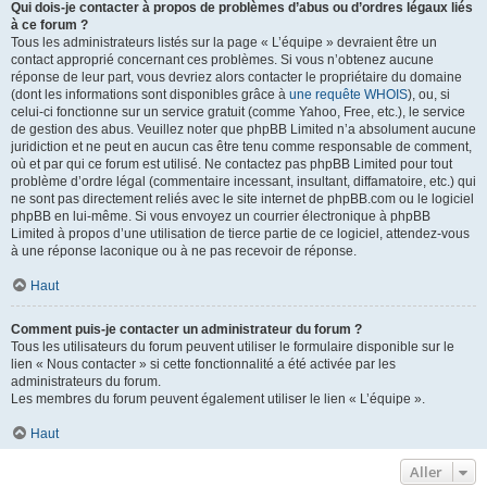
Qui dois-je contacter à propos de problèmes d’abus ou d’ordres légaux liés
à ce forum ?
Tous les administrateurs listés sur la page « L’équipe » devraient être un
contact approprié concernant ces problèmes. Si vous n’obtenez aucune
réponse de leur part, vous devriez alors contacter le propriétaire du domaine
(dont les informations sont disponibles grâce à
une requête WHOIS
), ou, si
celui-ci fonctionne sur un service gratuit (comme Yahoo, Free, etc.), le service
de gestion des abus. Veuillez noter que phpBB Limited n’a absolument aucune
juridiction et ne peut en aucun cas être tenu comme responsable de comment,
où et par qui ce forum est utilisé. Ne contactez pas phpBB Limited pour tout
problème d’ordre légal (commentaire incessant, insultant, diffamatoire, etc.) qui
ne sont pas directement reliés avec le site internet de phpBB.com ou le logiciel
phpBB en lui-même. Si vous envoyez un courrier électronique à phpBB
Limited à propos d’une utilisation de tierce partie de ce logiciel, attendez-vous
à une réponse laconique ou à ne pas recevoir de réponse.
Haut
Comment puis-je contacter un administrateur du forum ?
Tous les utilisateurs du forum peuvent utiliser le formulaire disponible sur le
lien « Nous contacter » si cette fonctionnalité a été activée par les
administrateurs du forum.
Les membres du forum peuvent également utiliser le lien « L’équipe ».
Haut
Aller