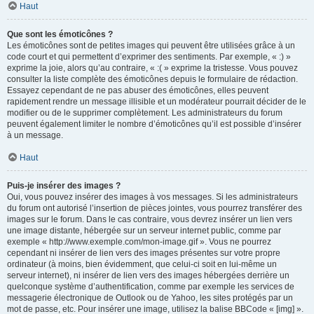
Haut
Que sont les émoticônes ?
Les émoticônes sont de petites images qui peuvent être utilisées grâce à un
code court et qui permettent d’exprimer des sentiments. Par exemple, « :) »
exprime la joie, alors qu’au contraire, « :( » exprime la tristesse. Vous pouvez
consulter la liste complète des émoticônes depuis le formulaire de rédaction.
Essayez cependant de ne pas abuser des émoticônes, elles peuvent
rapidement rendre un message illisible et un modérateur pourrait décider de le
modifier ou de le supprimer complètement. Les administrateurs du forum
peuvent également limiter le nombre d’émoticônes qu’il est possible d’insérer
à un message.
Haut
Puis-je insérer des images ?
Oui, vous pouvez insérer des images à vos messages. Si les administrateurs
du forum ont autorisé l’insertion de pièces jointes, vous pourrez transférer des
images sur le forum. Dans le cas contraire, vous devrez insérer un lien vers
une image distante, hébergée sur un serveur internet public, comme par
exemple « http://www.exemple.com/mon-image.gif ». Vous ne pourrez
cependant ni insérer de lien vers des images présentes sur votre propre
ordinateur (à moins, bien évidemment, que celui-ci soit en lui-même un
serveur internet), ni insérer de lien vers des images hébergées derrière un
quelconque système d’authentification, comme par exemple les services de
messagerie électronique de Outlook ou de Yahoo, les sites protégés par un
mot de passe, etc. Pour insérer une image, utilisez la balise BBCode « [img] ».