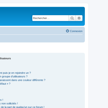
Rechercher
Recherche avancé
Connexion
lisateurs
t puis-je en rejoindre un ?
 groupe d’utilisateurs ?
araissent dans une couleur différente ?
défaut » ?
s !
non sollicités !
e de la part de quelqu’un sur ce forum !