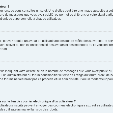
ateur ?
ur lorsque vous consultez un sujet. Une d’elles peut être une image associée à vo
mbre de messages que vous avez publié, ou permet de différencier votre statut parti
 unique et personnelle à chaque utilisateur.
ous pouvez ajouter un avatar en utilisant une des quatre méthodes suivantes : le serv
ent activer ou non la fonctionnalité des avatars et des méthodes qu’ils veuillent ren
forum.
ur, indiquent votre activité selon le nombre de messages que vous avez publié ou id
eul un administrateur du forum peut modifier le texte des rangs du forum. Merci de 
de forums ne toléreront pas ce procédé et un administrateur ou un modérateur pou
ur le lien de courrier électronique d’un utilisateur ?
s utilisateurs inscrits peuvent envoyer des courriers électroniques aux autres utili
es utilisateurs malveillants ou des robots.