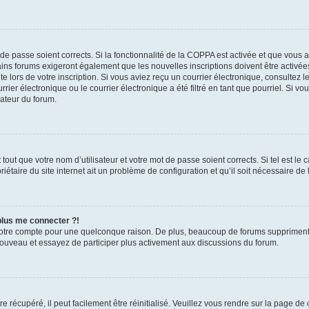
t de passe soient corrects. Si la fonctionnalité de la COPPA est activée et que vous 
ains forums exigeront également que les nouvelles inscriptions doivent être activée
te lors de votre inscription. Si vous aviez reçu un courrier électronique, consultez l
r électronique ou le courrier électronique a été filtré en tant que pourriel. Si vo
rateur du forum.
out que votre nom d’utilisateur et votre mot de passe soient corrects. Si tel est le
iétaire du site internet ait un problème de configuration et qu’il soit nécessaire de l
 plus me connecter ?!
votre compte pour une quelconque raison. De plus, beaucoup de forums suppriment pér
 nouveau et essayez de participer plus activement aux discussions du forum.
 récupéré, il peut facilement être réinitialisé. Veuillez vous rendre sur la page de