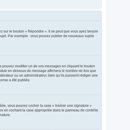
ez sur le bouton « Répondre ». Il se peut que vous ayez besoin
 sujet. Par exemple : vous pouvez publier de nouveaux sujets
s pouvez modifier un de vos messages en cliquant le bouton
e situé en dessous du message affichera le nombre de fois que
modérateur ou un administrateur, bien qu’ils puissent rédiger une
ponse a été publiée.
réée, vous pouvez cocher la case « Insérer une signature »
ages en cochant la case appropriée dans le panneau de contrôle
gnature.