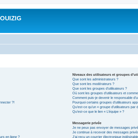
ROUIZIG
Niveaux des utilisateurs et groupes d’uti
Que sont les administrateurs ?
Que sont les modérateurs ?
Que sont les groupes d’utilisateurs ?
Où sont les groupes d’utilisateurs et commen
Comment puis-je devenir le responsable d’un
nnecter ?!
Pourquoi certains groupes d’utilisateurs app
Qu’est-ce qu’un « groupe d’utilisateurs par 
Qu’est-ce que le lien « L’équipe » ?
Messagerie privée
Je ne peux pas envoyer de messages privé
Je continue à recevoir des messages privés 
urs en ligne ?
J’ai reçu un courrier électronique indésirabl