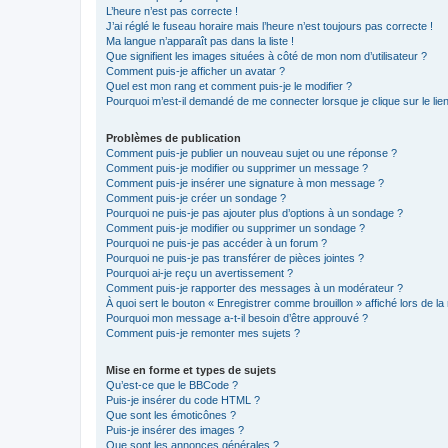
L’heure n’est pas correcte !
J’ai réglé le fuseau horaire mais l’heure n’est toujours pas correcte !
Ma langue n’apparaît pas dans la liste !
Que signifient les images situées à côté de mon nom d’utilisateur ?
Comment puis-je afficher un avatar ?
Quel est mon rang et comment puis-je le modifier ?
Pourquoi m’est-il demandé de me connecter lorsque je clique sur le lien 
Problèmes de publication
Comment puis-je publier un nouveau sujet ou une réponse ?
Comment puis-je modifier ou supprimer un message ?
Comment puis-je insérer une signature à mon message ?
Comment puis-je créer un sondage ?
Pourquoi ne puis-je pas ajouter plus d’options à un sondage ?
Comment puis-je modifier ou supprimer un sondage ?
Pourquoi ne puis-je pas accéder à un forum ?
Pourquoi ne puis-je pas transférer de pièces jointes ?
Pourquoi ai-je reçu un avertissement ?
Comment puis-je rapporter des messages à un modérateur ?
À quoi sert le bouton « Enregistrer comme brouillon » affiché lors de la 
Pourquoi mon message a-t-il besoin d’être approuvé ?
Comment puis-je remonter mes sujets ?
Mise en forme et types de sujets
Qu’est-ce que le BBCode ?
Puis-je insérer du code HTML ?
Que sont les émoticônes ?
Puis-je insérer des images ?
Que sont les annonces générales ?