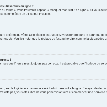
s utilisateurs en ligne ?
s du forum », vous trouverez l’option « Masquer mon statut en ligne ». Si vous activ
é comme étant un utilisateur invisible.
aire différent du vôtre. Si tel était le cas, veuillez vous rendre dans le panneau de co
ey, etc. Veuillez noter que le réglage du fuseau horaire, comme la plupart des autr
orrecte !
 mais que l’heure n’est toujours pas correcte, il est probable que l’horloge du serve
orum, soit le logiciel n’a pas encore été traduit dans votre langue. Essayez de deman
 n’existe pas, vous êtes libre de vous porter volontaire et commencer une nouvelle t