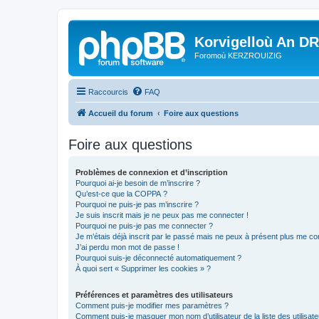
Korvigelloù An D
Foromoù KERZROUIZIG
Raccourcis
FAQ
Accueil du forum
Foire aux questions
Foire aux questions
Problèmes de connexion et d’inscription
Pourquoi ai-je besoin de m’inscrire ?
Qu’est-ce que la COPPA ?
Pourquoi ne puis-je pas m’inscrire ?
Je suis inscrit mais je ne peux pas me connecter !
Pourquoi ne puis-je pas me connecter ?
Je m’étais déjà inscrit par le passé mais ne peux à présent plus me co
J’ai perdu mon mot de passe !
Pourquoi suis-je déconnecté automatiquement ?
À quoi sert « Supprimer les cookies » ?
Préférences et paramètres des utilisateurs
Comment puis-je modifier mes paramètres ?
Comment puis-je masquer mon nom d’utilisateur de la liste des utilisate