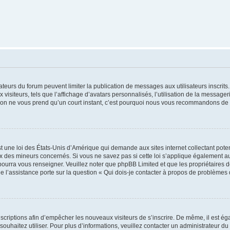
trateurs du forum peuvent limiter la publication de messages aux utilisateurs inscri
visiteurs, tels que l’affichage d’avatars personnalisés, l’utilisation de la messager
ription ne vous prend qu’un court instant, c’est pourquoi nous vous recommandons de l
t une loi des États-Unis d’Amérique qui demande aux sites internet collectant pot
 des mineurs concernés. Si vous ne savez pas si cette loi s’applique également au
 pourra vous renseigner. Veuillez noter que phpBB Limited et que les propriétaires
ue l’assistance porte sur la question « Qui dois-je contacter à propos de problèmes 
inscriptions afin d’empêcher les nouveaux visiteurs de s’inscrire. De même, il est é
s souhaitez utiliser. Pour plus d’informations, veuillez contacter un administrateur du