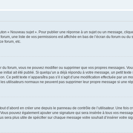
outon « Nouveau sujet ». Pour publier une réponse à un sujet ou un message, cliqu
 forum, une liste de vos permissions est affichée en bas de l’écran du forum ou du
ce forum, etc.
r du forum, vous ne pouvez modifier ou supprimer que vos propres messages. Vou
 initial ait été publié. Si quelqu’un a déjà répondu à votre message, un petit text
ion. Ce petit texte n’apparaîtra pas s’il s’agit d’une modification effectuée par un 
ue les utilisateurs normaux ne peuvent pas supprimer leur propre message si une ré
ut d’abord en créer une depuis le panneau de contrôle de l’utilisateur. Une fois c
ure. Vous pouvez également ajouter une signature qui sera insérée à tous vos mess
 vous sera plus utile de spécifier sur chaque message votre souhait d’insérer votre si