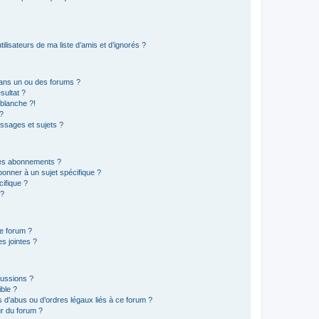
lisateurs de ma liste d’amis et d’ignorés ?
ans un ou des forums ?
sultat ?
blanche ?!
?
ssages et sujets ?
t les abonnements ?
onner à un sujet spécifique ?
ifique ?
 ?
ce forum ?
s jointes ?
cussions ?
ible ?
 d’abus ou d’ordres légaux liés à ce forum ?
r du forum ?