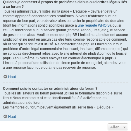
Qui dois-je contacter à propos de problèmes d’abus ou d’ordres légaux liés
à ce forum ?
Tous les administrateurs listés sur la page « L’équipe » devraient être un
contact approprié concernant ces problèmes. Si vous n’obtenez aucune
réponse de leur part, vous devriez alors contacter le propriétaire du domaine
(dont les informations sont disponibles grâce à
une requête WHOIS
), ou, si
celui-ci fonctionne sur un service gratuit (comme Yahoo, Free, etc.), le service
de gestion des abus. Veuillez noter que phpBB Limited n’a absolument aucune
juridiction et ne peut en aucun cas être tenu comme responsable de comment,
où et par qui ce forum est utilisé. Ne contactez pas phpBB Limited pour tout
problème d’ordre légal (commentaire incessant, insultant, diffamatoire, etc.) qui
ne sont pas directement reliés avec le site internet de phpBB.com ou le logiciel
phpBB en lui-même. Si vous envoyez un courrier électronique à phpBB
Limited à propos d’une utilisation de tierce partie de ce logiciel, attendez-vous
à une réponse laconique ou à ne pas recevoir de réponse.
Haut
Comment puis-je contacter un administrateur du forum ?
Tous les utilisateurs du forum peuvent utiliser le formulaire disponible sur le
lien « Nous contacter » si cette fonctionnalité a été activée par les
administrateurs du forum.
Les membres du forum peuvent également utiliser le lien « L’équipe ».
Haut
Aller