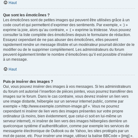
Haut
Que sont les émoticônes ?
Les émoticônes sont de petites images qui peuvent être utilisées grâce à un
code court et qui permettent d’exprimer des sentiments. Par exemple, « :) »
exprime la joie, alors qu’au contraire, « :( » exprime la tristesse. Vous pouvez
consulter la liste complète des émoticônes depuis le formulaire de rédaction.
Essayez cependant de ne pas abuser des émoticônes, elles peuvent
rapidement rendre un message illisible et un modérateur pourrait décider de le
modifier ou de le supprimer complètement. Les administrateurs du forum
peuvent également limiter le nombre d’émoticônes qu’il est possible d’insérer
à un message.
Haut
Puis-je insérer des images ?
Oui, vous pouvez insérer des images à vos messages. Si les administrateurs
du forum ont autorisé l’insertion de pièces jointes, vous pourrez transférer des
images sur le forum. Dans le cas contraire, vous devrez insérer un lien vers
une image distante, hébergée sur un serveur internet public, comme par
exemple « http://www.exemple.com/mon-image.gif ». Vous ne pourrez
cependant ni insérer de lien vers des images présentes sur votre propre
ordinateur (à moins, bien évidemment, que celui-ci soit en lui-même un
serveur internet), ni insérer de lien vers des images hébergées derrière un
quelconque système d’authentification, comme par exemple les services de
messagerie électronique de Outlook ou de Yahoo, les sites protégés par un
mot de passe, etc. Pour insérer une image, utilisez la balise BBCode « [img] ».