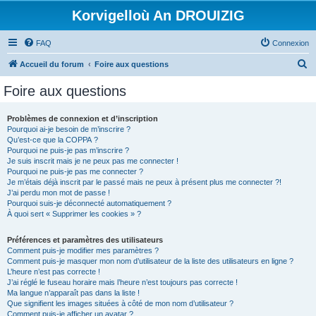
Korvigelloù An DROUIZIG
FAQ
Connexion
R
Accueil du forum
Foire aux questions
e
Foire aux questions
c
h
Problèmes de connexion et d’inscription
Pourquoi ai-je besoin de m’inscrire ?
e
Qu’est-ce que la COPPA ?
r
Pourquoi ne puis-je pas m’inscrire ?
Je suis inscrit mais je ne peux pas me connecter !
c
Pourquoi ne puis-je pas me connecter ?
Je m’étais déjà inscrit par le passé mais ne peux à présent plus me connecter ?!
h
J’ai perdu mon mot de passe !
e
Pourquoi suis-je déconnecté automatiquement ?
À quoi sert « Supprimer les cookies » ?
r
Préférences et paramètres des utilisateurs
Comment puis-je modifier mes paramètres ?
Comment puis-je masquer mon nom d’utilisateur de la liste des utilisateurs en ligne ?
L’heure n’est pas correcte !
J’ai réglé le fuseau horaire mais l’heure n’est toujours pas correcte !
Ma langue n’apparaît pas dans la liste !
Que signifient les images situées à côté de mon nom d’utilisateur ?
Comment puis-je afficher un avatar ?