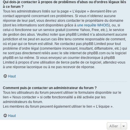
Qui dois-je contacter à propos de problèmes d’abus ou d’ordres légaux liés
à ce forum ?
Tous les administrateurs listés sur la page « L’équipe » devraient être un
contact approprié concernant ces problèmes. Si vous n’obtenez aucune
réponse de leur part, vous devriez alors contacter le propriétaire du domaine
(dont les informations sont disponibles grâce à
une requête WHOIS
), ou, si
celui-ci fonctionne sur un service gratuit (comme Yahoo, Free, etc.), le service
de gestion des abus. Veuillez noter que phpBB Limited n’a absolument aucune
juridiction et ne peut en aucun cas être tenu comme responsable de comment,
où et par qui ce forum est utilisé. Ne contactez pas phpBB Limited pour tout
problème d’ordre légal (commentaire incessant, insultant, diffamatoire, etc.) qui
ne sont pas directement reliés avec le site internet de phpBB.com ou le logiciel
phpBB en lui-même. Si vous envoyez un courrier électronique à phpBB
Limited à propos d’une utilisation de tierce partie de ce logiciel, attendez-vous
à une réponse laconique ou à ne pas recevoir de réponse.
Haut
Comment puis-je contacter un administrateur du forum ?
Tous les utilisateurs du forum peuvent utiliser le formulaire disponible sur le
lien « Nous contacter » si cette fonctionnalité a été activée par les
administrateurs du forum.
Les membres du forum peuvent également utiliser le lien « L’équipe ».
Haut
Aller