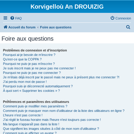
Korvigelloù An DROUIZIG
FAQ
Connexion
R
Accueil du forum
Foire aux questions
e
Foire aux questions
c
h
Problèmes de connexion et d’inscription
Pourquoi ai-je besoin de m’inscrire ?
e
Qu’est-ce que la COPPA ?
r
Pourquoi ne puis-je pas m’inscrire ?
Je suis inscrit mais je ne peux pas me connecter !
c
Pourquoi ne puis-je pas me connecter ?
Je m’étais déjà inscrit par le passé mais ne peux à présent plus me connecter ?!
h
J’ai perdu mon mot de passe !
e
Pourquoi suis-je déconnecté automatiquement ?
À quoi sert « Supprimer les cookies » ?
r
Préférences et paramètres des utilisateurs
Comment puis-je modifier mes paramètres ?
Comment puis-je masquer mon nom d’utilisateur de la liste des utilisateurs en ligne ?
L’heure n’est pas correcte !
J’ai réglé le fuseau horaire mais l’heure n’est toujours pas correcte !
Ma langue n’apparaît pas dans la liste !
Que signifient les images situées à côté de mon nom d’utilisateur ?
Comment puis-je afficher un avatar ?