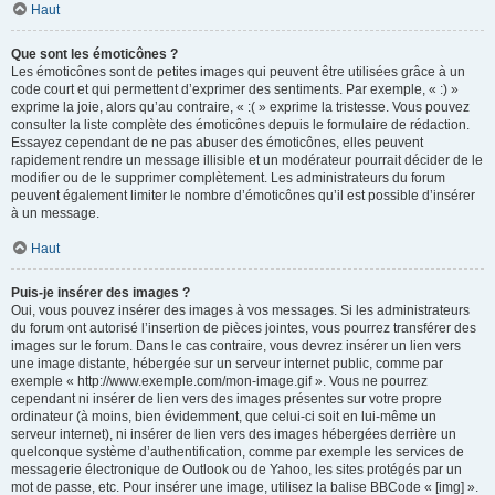
Haut
Que sont les émoticônes ?
Les émoticônes sont de petites images qui peuvent être utilisées grâce à un
code court et qui permettent d’exprimer des sentiments. Par exemple, « :) »
exprime la joie, alors qu’au contraire, « :( » exprime la tristesse. Vous pouvez
consulter la liste complète des émoticônes depuis le formulaire de rédaction.
Essayez cependant de ne pas abuser des émoticônes, elles peuvent
rapidement rendre un message illisible et un modérateur pourrait décider de le
modifier ou de le supprimer complètement. Les administrateurs du forum
peuvent également limiter le nombre d’émoticônes qu’il est possible d’insérer
à un message.
Haut
Puis-je insérer des images ?
Oui, vous pouvez insérer des images à vos messages. Si les administrateurs
du forum ont autorisé l’insertion de pièces jointes, vous pourrez transférer des
images sur le forum. Dans le cas contraire, vous devrez insérer un lien vers
une image distante, hébergée sur un serveur internet public, comme par
exemple « http://www.exemple.com/mon-image.gif ». Vous ne pourrez
cependant ni insérer de lien vers des images présentes sur votre propre
ordinateur (à moins, bien évidemment, que celui-ci soit en lui-même un
serveur internet), ni insérer de lien vers des images hébergées derrière un
quelconque système d’authentification, comme par exemple les services de
messagerie électronique de Outlook ou de Yahoo, les sites protégés par un
mot de passe, etc. Pour insérer une image, utilisez la balise BBCode « [img] ».