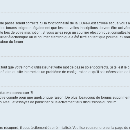
t de passe soient corrects. Si la fonctionnalité de la COPPA est activée et que vous 
ains forums exigeront également que les nouvelles inscriptions doivent être activée
te lors de votre inscription. Si vous aviez reçu un courrier électronique, consultez l
r électronique ou le courrier électronique a été filtré en tant que pourriel. Si vo
rateur du forum.
out que votre nom d’utilisateur et votre mot de passe soient corrects. Si tel est le
iétaire du site internet ait un problème de configuration et qu’il soit nécessaire de l
 plus me connecter ?!
votre compte pour une quelconque raison. De plus, beaucoup de forums suppriment pér
 nouveau et essayez de participer plus activement aux discussions du forum.
 récupéré, il peut facilement être réinitialisé. Veuillez vous rendre sur la page de