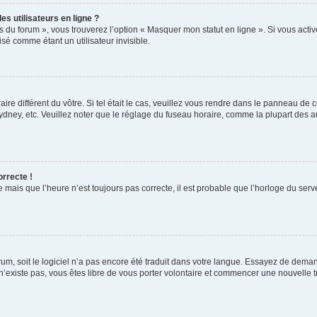
s utilisateurs en ligne ?
s du forum », vous trouverez l’option « Masquer mon statut en ligne ». Si vous activ
é comme étant un utilisateur invisible.
aire différent du vôtre. Si tel était le cas, veuillez vous rendre dans le panneau de co
ey, etc. Veuillez noter que le réglage du fuseau horaire, comme la plupart des autr
orrecte !
 mais que l’heure n’est toujours pas correcte, il est probable que l’horloge du serve
orum, soit le logiciel n’a pas encore été traduit dans votre langue. Essayez de deman
 n’existe pas, vous êtes libre de vous porter volontaire et commencer une nouvelle t