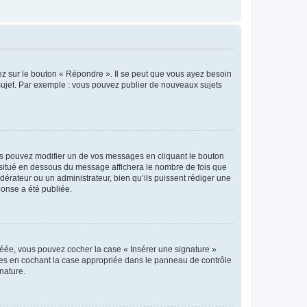
ez sur le bouton « Répondre ». Il se peut que vous ayez besoin
 sujet. Par exemple : vous pouvez publier de nouveaux sujets
s pouvez modifier un de vos messages en cliquant le bouton
e situé en dessous du message affichera le nombre de fois que
modérateur ou un administrateur, bien qu’ils puissent rédiger une
ponse a été publiée.
réée, vous pouvez cocher la case « Insérer une signature »
ages en cochant la case appropriée dans le panneau de contrôle
gnature.