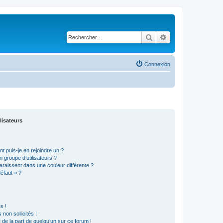
Rechercher
Recherche avancé
Connexion
lisateurs
t puis-je en rejoindre un ?
 groupe d’utilisateurs ?
araissent dans une couleur différente ?
défaut » ?
s !
non sollicités !
e de la part de quelqu’un sur ce forum !