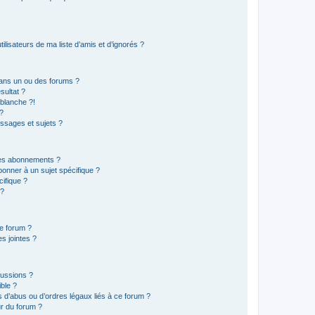
lisateurs de ma liste d’amis et d’ignorés ?
ans un ou des forums ?
sultat ?
blanche ?!
?
ssages et sujets ?
t les abonnements ?
onner à un sujet spécifique ?
ifique ?
 ?
ce forum ?
s jointes ?
cussions ?
ible ?
 d’abus ou d’ordres légaux liés à ce forum ?
r du forum ?