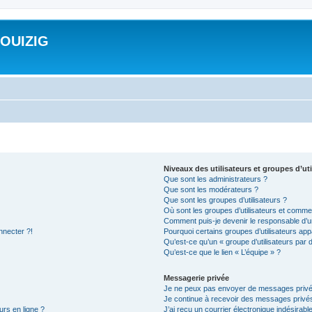
ROUIZIG
Niveaux des utilisateurs et groupes d’uti
Que sont les administrateurs ?
Que sont les modérateurs ?
Que sont les groupes d’utilisateurs ?
Où sont les groupes d’utilisateurs et commen
Comment puis-je devenir le responsable d’un
nnecter ?!
Pourquoi certains groupes d’utilisateurs app
Qu’est-ce qu’un « groupe d’utilisateurs par 
Qu’est-ce que le lien « L’équipe » ?
Messagerie privée
Je ne peux pas envoyer de messages privé
Je continue à recevoir des messages privés 
urs en ligne ?
J’ai reçu un courrier électronique indésirabl