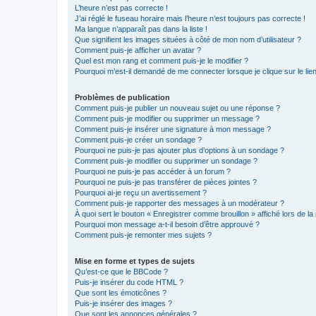
L’heure n’est pas correcte !
J’ai réglé le fuseau horaire mais l’heure n’est toujours pas correcte !
Ma langue n’apparaît pas dans la liste !
Que signifient les images situées à côté de mon nom d’utilisateur ?
Comment puis-je afficher un avatar ?
Quel est mon rang et comment puis-je le modifier ?
Pourquoi m’est-il demandé de me connecter lorsque je clique sur le lien 
Problèmes de publication
Comment puis-je publier un nouveau sujet ou une réponse ?
Comment puis-je modifier ou supprimer un message ?
Comment puis-je insérer une signature à mon message ?
Comment puis-je créer un sondage ?
Pourquoi ne puis-je pas ajouter plus d’options à un sondage ?
Comment puis-je modifier ou supprimer un sondage ?
Pourquoi ne puis-je pas accéder à un forum ?
Pourquoi ne puis-je pas transférer de pièces jointes ?
Pourquoi ai-je reçu un avertissement ?
Comment puis-je rapporter des messages à un modérateur ?
À quoi sert le bouton « Enregistrer comme brouillon » affiché lors de la 
Pourquoi mon message a-t-il besoin d’être approuvé ?
Comment puis-je remonter mes sujets ?
Mise en forme et types de sujets
Qu’est-ce que le BBCode ?
Puis-je insérer du code HTML ?
Que sont les émoticônes ?
Puis-je insérer des images ?
Que sont les annonces générales ?