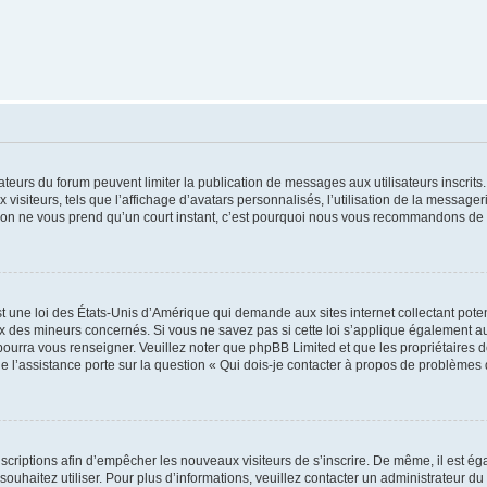
trateurs du forum peuvent limiter la publication de messages aux utilisateurs inscri
visiteurs, tels que l’affichage d’avatars personnalisés, l’utilisation de la messager
ription ne vous prend qu’un court instant, c’est pourquoi nous vous recommandons de l
t une loi des États-Unis d’Amérique qui demande aux sites internet collectant pot
 des mineurs concernés. Si vous ne savez pas si cette loi s’applique également au
 pourra vous renseigner. Veuillez noter que phpBB Limited et que les propriétaires
ue l’assistance porte sur la question « Qui dois-je contacter à propos de problèmes 
inscriptions afin d’empêcher les nouveaux visiteurs de s’inscrire. De même, il est é
s souhaitez utiliser. Pour plus d’informations, veuillez contacter un administrateur du