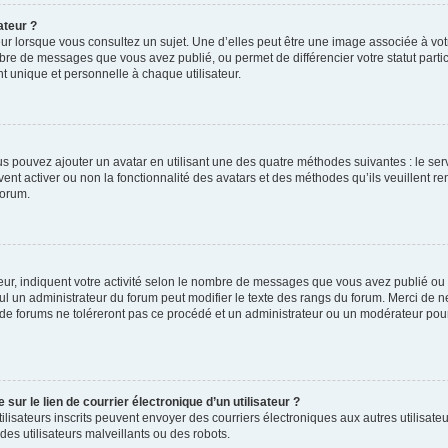
ateur ?
ur lorsque vous consultez un sujet. Une d’elles peut être une image associée à vo
mbre de messages que vous avez publié, ou permet de différencier votre statut parti
 unique et personnelle à chaque utilisateur.
ous pouvez ajouter un avatar en utilisant une des quatre méthodes suivantes : le serv
ent activer ou non la fonctionnalité des avatars et des méthodes qu’ils veuillent ren
forum.
ur, indiquent votre activité selon le nombre de messages que vous avez publié ou id
eul un administrateur du forum peut modifier le texte des rangs du forum. Merci de 
de forums ne toléreront pas ce procédé et un administrateur ou un modérateur pou
ur le lien de courrier électronique d’un utilisateur ?
s utilisateurs inscrits peuvent envoyer des courriers électroniques aux autres utili
es utilisateurs malveillants ou des robots.