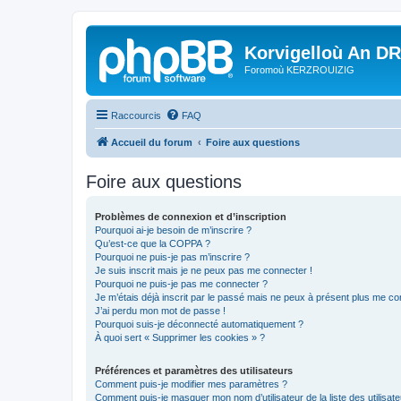
Korvigelloù An D
Foromoù KERZROUIZIG
Raccourcis
FAQ
Accueil du forum
Foire aux questions
Foire aux questions
Problèmes de connexion et d’inscription
Pourquoi ai-je besoin de m’inscrire ?
Qu’est-ce que la COPPA ?
Pourquoi ne puis-je pas m’inscrire ?
Je suis inscrit mais je ne peux pas me connecter !
Pourquoi ne puis-je pas me connecter ?
Je m’étais déjà inscrit par le passé mais ne peux à présent plus me co
J’ai perdu mon mot de passe !
Pourquoi suis-je déconnecté automatiquement ?
À quoi sert « Supprimer les cookies » ?
Préférences et paramètres des utilisateurs
Comment puis-je modifier mes paramètres ?
Comment puis-je masquer mon nom d’utilisateur de la liste des utilisate