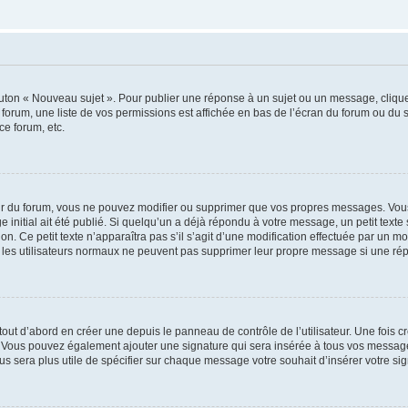
outon « Nouveau sujet ». Pour publier une réponse à un sujet ou un message, cliqu
 forum, une liste de vos permissions est affichée en bas de l’écran du forum ou du
ce forum, etc.
r du forum, vous ne pouvez modifier ou supprimer que vos propres messages. Vou
 initial ait été publié. Si quelqu’un a déjà répondu à votre message, un petit text
ion. Ce petit texte n’apparaîtra pas s’il s’agit d’une modification effectuée par un 
ue les utilisateurs normaux ne peuvent pas supprimer leur propre message si une ré
ut d’abord en créer une depuis le panneau de contrôle de l’utilisateur. Une fois c
ure. Vous pouvez également ajouter une signature qui sera insérée à tous vos mess
 vous sera plus utile de spécifier sur chaque message votre souhait d’insérer votre si