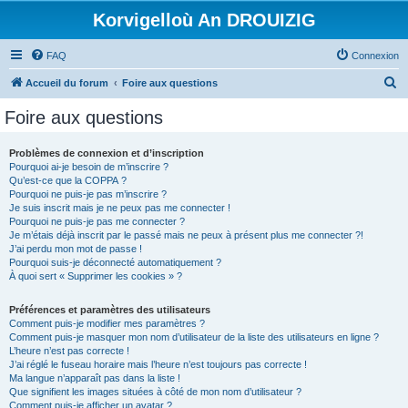
Korvigelloù An DROUIZIG
FAQ
Connexion
R
Accueil du forum
Foire aux questions
e
Foire aux questions
c
h
Problèmes de connexion et d’inscription
Pourquoi ai-je besoin de m’inscrire ?
e
Qu’est-ce que la COPPA ?
r
Pourquoi ne puis-je pas m’inscrire ?
Je suis inscrit mais je ne peux pas me connecter !
c
Pourquoi ne puis-je pas me connecter ?
Je m’étais déjà inscrit par le passé mais ne peux à présent plus me connecter ?!
h
J’ai perdu mon mot de passe !
e
Pourquoi suis-je déconnecté automatiquement ?
À quoi sert « Supprimer les cookies » ?
r
Préférences et paramètres des utilisateurs
Comment puis-je modifier mes paramètres ?
Comment puis-je masquer mon nom d’utilisateur de la liste des utilisateurs en ligne ?
L’heure n’est pas correcte !
J’ai réglé le fuseau horaire mais l’heure n’est toujours pas correcte !
Ma langue n’apparaît pas dans la liste !
Que signifient les images situées à côté de mon nom d’utilisateur ?
Comment puis-je afficher un avatar ?