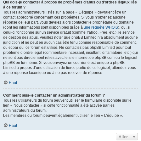
Qui dois-je contacter à propos de problèmes d’abus ou d’ordres légaux liés
à ce forum ?
Tous les administrateurs listés sur la page « L’équipe » devraient être un
contact approprié concernant ces problèmes. Si vous n’obtenez aucune
réponse de leur part, vous devriez alors contacter le propriétaire du domaine
(dont les informations sont disponibles grâce à
une requête WHOIS
), ou, si
celui-ci fonctionne sur un service gratuit (comme Yahoo, Free, etc.), le service
de gestion des abus. Veuillez noter que phpBB Limited n’a absolument aucune
juridiction et ne peut en aucun cas être tenu comme responsable de comment,
où et par qui ce forum est utilisé. Ne contactez pas phpBB Limited pour tout
problème d’ordre légal (commentaire incessant, insultant, diffamatoire, etc.) qui
ne sont pas directement reliés avec le site internet de phpBB.com ou le logiciel
phpBB en lui-même. Si vous envoyez un courrier électronique à phpBB
Limited à propos d’une utilisation de tierce partie de ce logiciel, attendez-vous
à une réponse laconique ou à ne pas recevoir de réponse.
Haut
Comment puis-je contacter un administrateur du forum ?
Tous les utilisateurs du forum peuvent utiliser le formulaire disponible sur le
lien « Nous contacter » si cette fonctionnalité a été activée par les
administrateurs du forum.
Les membres du forum peuvent également utiliser le lien « L’équipe ».
Haut
Aller