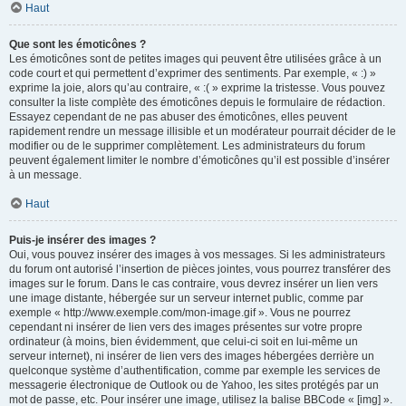
Haut
Que sont les émoticônes ?
Les émoticônes sont de petites images qui peuvent être utilisées grâce à un
code court et qui permettent d’exprimer des sentiments. Par exemple, « :) »
exprime la joie, alors qu’au contraire, « :( » exprime la tristesse. Vous pouvez
consulter la liste complète des émoticônes depuis le formulaire de rédaction.
Essayez cependant de ne pas abuser des émoticônes, elles peuvent
rapidement rendre un message illisible et un modérateur pourrait décider de le
modifier ou de le supprimer complètement. Les administrateurs du forum
peuvent également limiter le nombre d’émoticônes qu’il est possible d’insérer
à un message.
Haut
Puis-je insérer des images ?
Oui, vous pouvez insérer des images à vos messages. Si les administrateurs
du forum ont autorisé l’insertion de pièces jointes, vous pourrez transférer des
images sur le forum. Dans le cas contraire, vous devrez insérer un lien vers
une image distante, hébergée sur un serveur internet public, comme par
exemple « http://www.exemple.com/mon-image.gif ». Vous ne pourrez
cependant ni insérer de lien vers des images présentes sur votre propre
ordinateur (à moins, bien évidemment, que celui-ci soit en lui-même un
serveur internet), ni insérer de lien vers des images hébergées derrière un
quelconque système d’authentification, comme par exemple les services de
messagerie électronique de Outlook ou de Yahoo, les sites protégés par un
mot de passe, etc. Pour insérer une image, utilisez la balise BBCode « [img] ».