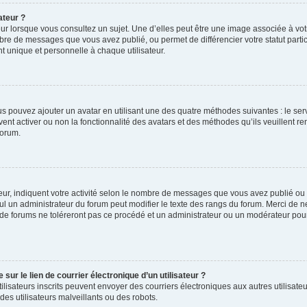
ateur ?
ur lorsque vous consultez un sujet. Une d’elles peut être une image associée à vo
mbre de messages que vous avez publié, ou permet de différencier votre statut parti
 unique et personnelle à chaque utilisateur.
ous pouvez ajouter un avatar en utilisant une des quatre méthodes suivantes : le serv
ent activer ou non la fonctionnalité des avatars et des méthodes qu’ils veuillent ren
forum.
ur, indiquent votre activité selon le nombre de messages que vous avez publié ou id
eul un administrateur du forum peut modifier le texte des rangs du forum. Merci de 
de forums ne toléreront pas ce procédé et un administrateur ou un modérateur pou
ur le lien de courrier électronique d’un utilisateur ?
s utilisateurs inscrits peuvent envoyer des courriers électroniques aux autres utili
es utilisateurs malveillants ou des robots.