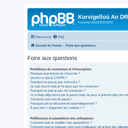
Korvigelloù An D
Foromoù KERZROUIZIG
Raccourcis
FAQ
Accueil du forum
Foire aux questions
Foire aux questions
Problèmes de connexion et d’inscription
Pourquoi ai-je besoin de m’inscrire ?
Qu’est-ce que la COPPA ?
Pourquoi ne puis-je pas m’inscrire ?
Je suis inscrit mais je ne peux pas me connecter !
Pourquoi ne puis-je pas me connecter ?
Je m’étais déjà inscrit par le passé mais ne peux à présent plus me co
J’ai perdu mon mot de passe !
Pourquoi suis-je déconnecté automatiquement ?
À quoi sert « Supprimer les cookies » ?
Préférences et paramètres des utilisateurs
Comment puis-je modifier mes paramètres ?
Comment puis-je masquer mon nom d’utilisateur de la liste des utilisate