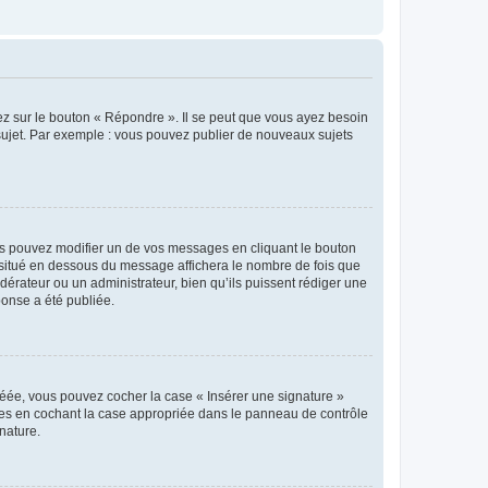
ez sur le bouton « Répondre ». Il se peut que vous ayez besoin
 sujet. Par exemple : vous pouvez publier de nouveaux sujets
s pouvez modifier un de vos messages en cliquant le bouton
e situé en dessous du message affichera le nombre de fois que
modérateur ou un administrateur, bien qu’ils puissent rédiger une
ponse a été publiée.
réée, vous pouvez cocher la case « Insérer une signature »
ages en cochant la case appropriée dans le panneau de contrôle
gnature.