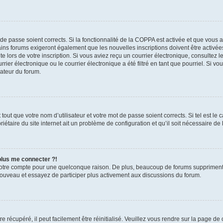
t de passe soient corrects. Si la fonctionnalité de la COPPA est activée et que vous 
ains forums exigeront également que les nouvelles inscriptions doivent être activée
te lors de votre inscription. Si vous aviez reçu un courrier électronique, consultez l
r électronique ou le courrier électronique a été filtré en tant que pourriel. Si vo
rateur du forum.
out que votre nom d’utilisateur et votre mot de passe soient corrects. Si tel est le
iétaire du site internet ait un problème de configuration et qu’il soit nécessaire de l
 plus me connecter ?!
votre compte pour une quelconque raison. De plus, beaucoup de forums suppriment pér
 nouveau et essayez de participer plus activement aux discussions du forum.
 récupéré, il peut facilement être réinitialisé. Veuillez vous rendre sur la page de