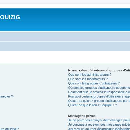
ROUIZIG
Niveaux des utilisateurs et groupes d’uti
Que sont les administrateurs ?
Que sont les modérateurs ?
Que sont les groupes d’utilisateurs ?
Où sont les groupes d’utilisateurs et commen
Comment puis-je devenir le responsable d’un
nnecter ?!
Pourquoi certains groupes d’utilisateurs app
Qu’est-ce qu’un « groupe d’utilisateurs par 
Qu’est-ce que le lien « L’équipe » ?
Messagerie privée
Je ne peux pas envoyer de messages privé
Je continue à recevoir des messages privés 
urs en ligne ?
J’ai reçu un courrier électronique indésirabl