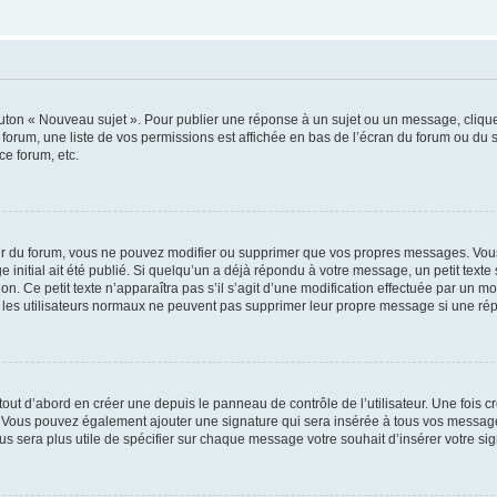
outon « Nouveau sujet ». Pour publier une réponse à un sujet ou un message, cliqu
 forum, une liste de vos permissions est affichée en bas de l’écran du forum ou du
ce forum, etc.
r du forum, vous ne pouvez modifier ou supprimer que vos propres messages. Vou
 initial ait été publié. Si quelqu’un a déjà répondu à votre message, un petit text
ion. Ce petit texte n’apparaîtra pas s’il s’agit d’une modification effectuée par un 
ue les utilisateurs normaux ne peuvent pas supprimer leur propre message si une ré
ut d’abord en créer une depuis le panneau de contrôle de l’utilisateur. Une fois c
ure. Vous pouvez également ajouter une signature qui sera insérée à tous vos mess
 vous sera plus utile de spécifier sur chaque message votre souhait d’insérer votre si