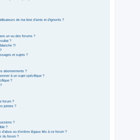
lisateurs de ma liste d’amis et d’ignorés ?
ans un ou des forums ?
sultat ?
blanche ?!
?
ssages et sujets ?
t les abonnements ?
onner à un sujet spécifique ?
ifique ?
 ?
ce forum ?
s jointes ?
cussions ?
ible ?
 d’abus ou d’ordres légaux liés à ce forum ?
r du forum ?