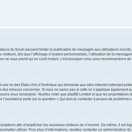
trateurs du forum peuvent limiter la publication de messages aux utilisateurs inscri
visiteurs, tels que l’affichage d’avatars personnalisés, l’utilisation de la messager
ription ne vous prend qu’un court instant, c’est pourquoi nous vous recommandons de l
t une loi des États-Unis d’Amérique qui demande aux sites internet collectant pot
 des mineurs concernés. Si vous ne savez pas si cette loi s’applique également au
 pourra vous renseigner. Veuillez noter que phpBB Limited et que les propriétaires
ue l’assistance porte sur la question « Qui dois-je contacter à propos de problèmes 
inscriptions afin d’empêcher les nouveaux visiteurs de s’inscrire. De même, il est é
s souhaitez utiliser. Pour plus d’informations, veuillez contacter un administrateur du