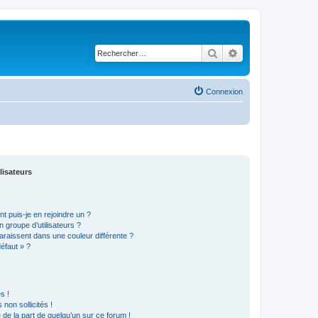
Rechercher
Recherche avancé
Connexion
lisateurs
t puis-je en rejoindre un ?
 groupe d’utilisateurs ?
araissent dans une couleur différente ?
défaut » ?
s !
non sollicités !
e de la part de quelqu’un sur ce forum !