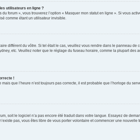
s utilisateurs en ligne ?
s du forum », vous trouverez l’option « Masquer mon statut en ligne ». Si vous activ
é comme étant un utilisateur invisible.
aire différent du vôtre. Si tel était le cas, veuillez vous rendre dans le panneau de co
ey, etc. Veuillez noter que le réglage du fuseau horaire, comme la plupart des autr
orrecte !
 mais que l’heure n’est toujours pas correcte, il est probable que l’horloge du serve
orum, soit le logiciel n’a pas encore été traduit dans votre langue. Essayez de deman
 n’existe pas, vous êtes libre de vous porter volontaire et commencer une nouvelle t