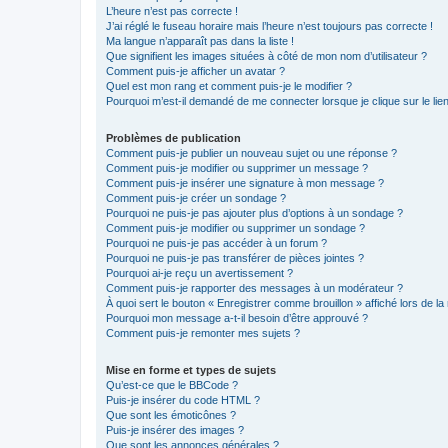
L’heure n’est pas correcte !
J’ai réglé le fuseau horaire mais l’heure n’est toujours pas correcte !
Ma langue n’apparaît pas dans la liste !
Que signifient les images situées à côté de mon nom d’utilisateur ?
Comment puis-je afficher un avatar ?
Quel est mon rang et comment puis-je le modifier ?
Pourquoi m’est-il demandé de me connecter lorsque je clique sur le lien 
Problèmes de publication
Comment puis-je publier un nouveau sujet ou une réponse ?
Comment puis-je modifier ou supprimer un message ?
Comment puis-je insérer une signature à mon message ?
Comment puis-je créer un sondage ?
Pourquoi ne puis-je pas ajouter plus d’options à un sondage ?
Comment puis-je modifier ou supprimer un sondage ?
Pourquoi ne puis-je pas accéder à un forum ?
Pourquoi ne puis-je pas transférer de pièces jointes ?
Pourquoi ai-je reçu un avertissement ?
Comment puis-je rapporter des messages à un modérateur ?
À quoi sert le bouton « Enregistrer comme brouillon » affiché lors de la 
Pourquoi mon message a-t-il besoin d’être approuvé ?
Comment puis-je remonter mes sujets ?
Mise en forme et types de sujets
Qu’est-ce que le BBCode ?
Puis-je insérer du code HTML ?
Que sont les émoticônes ?
Puis-je insérer des images ?
Que sont les annonces générales ?