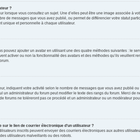
ateur ?
ur lorsque vous consultez un sujet. Une d’elles peut être une image associée à vo
mbre de messages que vous avez publié, ou permet de différencier votre statut parti
 unique et personnelle à chaque utilisateur.
ous pouvez ajouter un avatar en utilisant une des quatre méthodes suivantes : le serv
ent activer ou non la fonctionnalité des avatars et des méthodes qu’ils veuillent ren
forum.
ur, indiquent votre activité selon le nombre de messages que vous avez publié ou id
eul un administrateur du forum peut modifier le texte des rangs du forum. Merci de 
de forums ne toléreront pas ce procédé et un administrateur ou un modérateur pou
ur le lien de courrier électronique d’un utilisateur ?
s utilisateurs inscrits peuvent envoyer des courriers électroniques aux autres utili
es utilisateurs malveillants ou des robots.