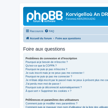
Korvigelloù An D
Foromoù KERZROUIZIG
Raccourcis
FAQ
Accueil du forum
Foire aux questions
Foire aux questions
Problèmes de connexion et d’inscription
Pourquoi ai-je besoin de m’inscrire ?
Qu’est-ce que la COPPA ?
Pourquoi ne puis-je pas m’inscrire ?
Je suis inscrit mais je ne peux pas me connecter !
Pourquoi ne puis-je pas me connecter ?
Je m’étais déjà inscrit par le passé mais ne peux à présent plus me co
J’ai perdu mon mot de passe !
Pourquoi suis-je déconnecté automatiquement ?
À quoi sert « Supprimer les cookies » ?
Préférences et paramètres des utilisateurs
Comment puis-je modifier mes paramètres ?
Comment puis-je masquer mon nom d’utilisateur de la liste des utilisate