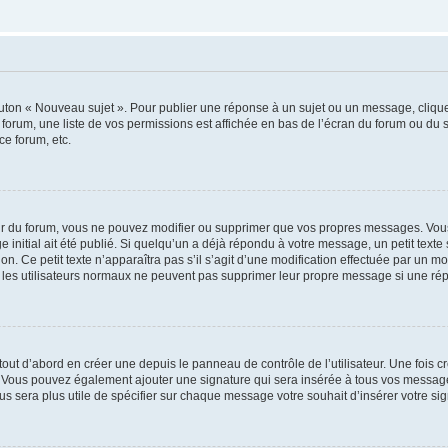
outon « Nouveau sujet ». Pour publier une réponse à un sujet ou un message, cliqu
 forum, une liste de vos permissions est affichée en bas de l’écran du forum ou du
ce forum, etc.
r du forum, vous ne pouvez modifier ou supprimer que vos propres messages. Vou
 initial ait été publié. Si quelqu’un a déjà répondu à votre message, un petit text
ion. Ce petit texte n’apparaîtra pas s’il s’agit d’une modification effectuée par un 
ue les utilisateurs normaux ne peuvent pas supprimer leur propre message si une ré
ut d’abord en créer une depuis le panneau de contrôle de l’utilisateur. Une fois c
ure. Vous pouvez également ajouter une signature qui sera insérée à tous vos mess
 vous sera plus utile de spécifier sur chaque message votre souhait d’insérer votre si