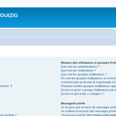
ROUIZIG
Niveaux des utilisateurs et groupes d’uti
Que sont les administrateurs ?
Que sont les modérateurs ?
Que sont les groupes d’utilisateurs ?
Où sont les groupes d’utilisateurs et commen
Comment puis-je devenir le responsable d’un
nnecter ?!
Pourquoi certains groupes d’utilisateurs app
Qu’est-ce qu’un « groupe d’utilisateurs par 
Qu’est-ce que le lien « L’équipe » ?
Messagerie privée
Je ne peux pas envoyer de messages privé
Je continue à recevoir des messages privés 
urs en ligne ?
J’ai reçu un courrier électronique indésirabl