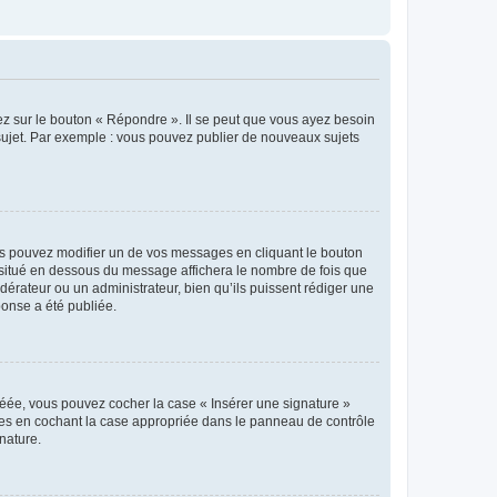
ez sur le bouton « Répondre ». Il se peut que vous ayez besoin
 sujet. Par exemple : vous pouvez publier de nouveaux sujets
s pouvez modifier un de vos messages en cliquant le bouton
e situé en dessous du message affichera le nombre de fois que
modérateur ou un administrateur, bien qu’ils puissent rédiger une
ponse a été publiée.
réée, vous pouvez cocher la case « Insérer une signature »
ages en cochant la case appropriée dans le panneau de contrôle
gnature.