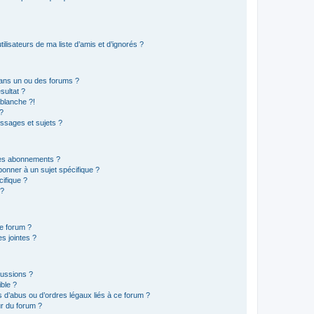
lisateurs de ma liste d’amis et d’ignorés ?
ans un ou des forums ?
sultat ?
blanche ?!
?
ssages et sujets ?
t les abonnements ?
onner à un sujet spécifique ?
ifique ?
 ?
ce forum ?
s jointes ?
cussions ?
ible ?
 d’abus ou d’ordres légaux liés à ce forum ?
r du forum ?