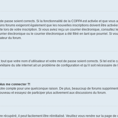
t de passe soient corrects. Si la fonctionnalité de la COPPA est activée et que vous 
ains forums exigeront également que les nouvelles inscriptions doivent être activée
te lors de votre inscription. Si vous aviez reçu un courrier électronique, consultez l
r électronique ou le courrier électronique a été filtré en tant que pourriel. Si vo
rateur du forum.
out que votre nom d’utilisateur et votre mot de passe soient corrects. Si tel est le
iétaire du site internet ait un problème de configuration et qu’il soit nécessaire de l
 plus me connecter ?!
votre compte pour une quelconque raison. De plus, beaucoup de forums suppriment pér
 nouveau et essayez de participer plus activement aux discussions du forum.
 récupéré, il peut facilement être réinitialisé. Veuillez vous rendre sur la page de