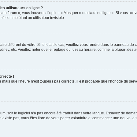
s utilisateurs en ligne ?
s du forum », vous trouverez l’option « Masquer mon statut en ligne ». Si vous activ
é comme étant un utilisateur invisible.
aire différent du vôtre. Si tel était le cas, veuillez vous rendre dans le panneau de co
ey, etc. Veuillez noter que le réglage du fuseau horaire, comme la plupart des autr
orrecte !
 mais que l’heure n’est toujours pas correcte, il est probable que l’horloge du serve
orum, soit le logiciel n’a pas encore été traduit dans votre langue. Essayez de deman
 n’existe pas, vous êtes libre de vous porter volontaire et commencer une nouvelle t