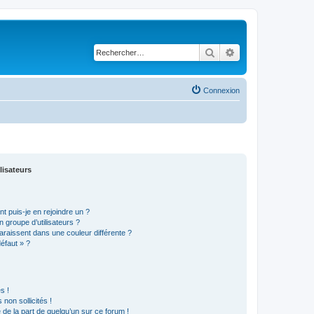
Rechercher
Recherche avancé
Connexion
lisateurs
t puis-je en rejoindre un ?
 groupe d’utilisateurs ?
araissent dans une couleur différente ?
défaut » ?
s !
non sollicités !
e de la part de quelqu’un sur ce forum !