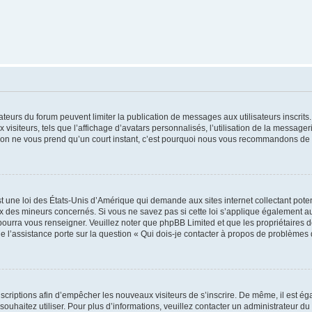
trateurs du forum peuvent limiter la publication de messages aux utilisateurs inscri
visiteurs, tels que l’affichage d’avatars personnalisés, l’utilisation de la messager
ription ne vous prend qu’un court instant, c’est pourquoi nous vous recommandons de l
t une loi des États-Unis d’Amérique qui demande aux sites internet collectant pot
 des mineurs concernés. Si vous ne savez pas si cette loi s’applique également au
 pourra vous renseigner. Veuillez noter que phpBB Limited et que les propriétaires
ue l’assistance porte sur la question « Qui dois-je contacter à propos de problèmes 
inscriptions afin d’empêcher les nouveaux visiteurs de s’inscrire. De même, il est é
s souhaitez utiliser. Pour plus d’informations, veuillez contacter un administrateur du