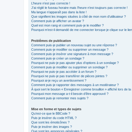
L’heure n’est pas correcte !
J’ai réglé le fuseau horaire mais l’heure n’est toujours pas correcte !
Ma langue n’apparaît pas dans la liste !
Que signifient les images situées à côté de mon nom d’utilisateur ?
Comment puis-je afficher un avatar ?
Quel est mon rang et comment puis-je le modifier ?
Pourquoi m’est-il demandé de me connecter lorsque je clique sur le lien 
Problèmes de publication
Comment puis-je publier un nouveau sujet ou une réponse ?
Comment puis-je modifier ou supprimer un message ?
Comment puis-je insérer une signature à mon message ?
Comment puis-je créer un sondage ?
Pourquoi ne puis-je pas ajouter plus d’options à un sondage ?
Comment puis-je modifier ou supprimer un sondage ?
Pourquoi ne puis-je pas accéder à un forum ?
Pourquoi ne puis-je pas transférer de pièces jointes ?
Pourquoi ai-je reçu un avertissement ?
Comment puis-je rapporter des messages à un modérateur ?
À quoi sert le bouton « Enregistrer comme brouillon » affiché lors de la 
Pourquoi mon message a-t-il besoin d’être approuvé ?
Comment puis-je remonter mes sujets ?
Mise en forme et types de sujets
Qu’est-ce que le BBCode ?
Puis-je insérer du code HTML ?
Que sont les émoticônes ?
Puis-je insérer des images ?
Que sont les annonces générales ?