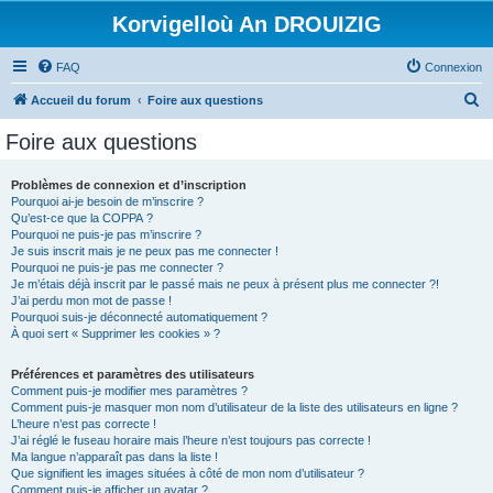
Korvigelloù An DROUIZIG
FAQ
Connexion
R
Accueil du forum
Foire aux questions
e
Foire aux questions
c
h
Problèmes de connexion et d’inscription
Pourquoi ai-je besoin de m’inscrire ?
e
Qu’est-ce que la COPPA ?
r
Pourquoi ne puis-je pas m’inscrire ?
Je suis inscrit mais je ne peux pas me connecter !
c
Pourquoi ne puis-je pas me connecter ?
Je m’étais déjà inscrit par le passé mais ne peux à présent plus me connecter ?!
h
J’ai perdu mon mot de passe !
e
Pourquoi suis-je déconnecté automatiquement ?
À quoi sert « Supprimer les cookies » ?
r
Préférences et paramètres des utilisateurs
Comment puis-je modifier mes paramètres ?
Comment puis-je masquer mon nom d’utilisateur de la liste des utilisateurs en ligne ?
L’heure n’est pas correcte !
J’ai réglé le fuseau horaire mais l’heure n’est toujours pas correcte !
Ma langue n’apparaît pas dans la liste !
Que signifient les images situées à côté de mon nom d’utilisateur ?
Comment puis-je afficher un avatar ?