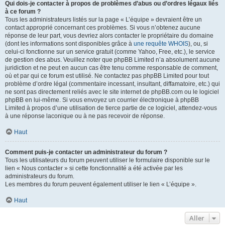
Qui dois-je contacter à propos de problèmes d’abus ou d’ordres légaux liés
à ce forum ?
Tous les administrateurs listés sur la page « L’équipe » devraient être un
contact approprié concernant ces problèmes. Si vous n’obtenez aucune
réponse de leur part, vous devriez alors contacter le propriétaire du domaine
(dont les informations sont disponibles grâce à
une requête WHOIS
), ou, si
celui-ci fonctionne sur un service gratuit (comme Yahoo, Free, etc.), le service
de gestion des abus. Veuillez noter que phpBB Limited n’a absolument aucune
juridiction et ne peut en aucun cas être tenu comme responsable de comment,
où et par qui ce forum est utilisé. Ne contactez pas phpBB Limited pour tout
problème d’ordre légal (commentaire incessant, insultant, diffamatoire, etc.) qui
ne sont pas directement reliés avec le site internet de phpBB.com ou le logiciel
phpBB en lui-même. Si vous envoyez un courrier électronique à phpBB
Limited à propos d’une utilisation de tierce partie de ce logiciel, attendez-vous
à une réponse laconique ou à ne pas recevoir de réponse.
Haut
Comment puis-je contacter un administrateur du forum ?
Tous les utilisateurs du forum peuvent utiliser le formulaire disponible sur le
lien « Nous contacter » si cette fonctionnalité a été activée par les
administrateurs du forum.
Les membres du forum peuvent également utiliser le lien « L’équipe ».
Haut
Aller