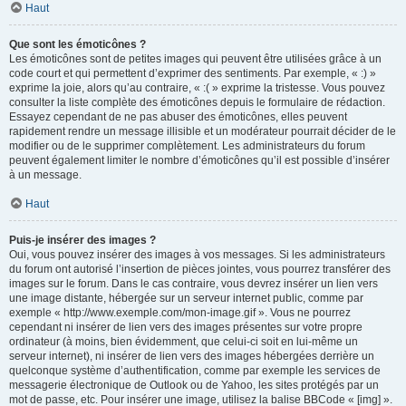
Haut
Que sont les émoticônes ?
Les émoticônes sont de petites images qui peuvent être utilisées grâce à un
code court et qui permettent d’exprimer des sentiments. Par exemple, « :) »
exprime la joie, alors qu’au contraire, « :( » exprime la tristesse. Vous pouvez
consulter la liste complète des émoticônes depuis le formulaire de rédaction.
Essayez cependant de ne pas abuser des émoticônes, elles peuvent
rapidement rendre un message illisible et un modérateur pourrait décider de le
modifier ou de le supprimer complètement. Les administrateurs du forum
peuvent également limiter le nombre d’émoticônes qu’il est possible d’insérer
à un message.
Haut
Puis-je insérer des images ?
Oui, vous pouvez insérer des images à vos messages. Si les administrateurs
du forum ont autorisé l’insertion de pièces jointes, vous pourrez transférer des
images sur le forum. Dans le cas contraire, vous devrez insérer un lien vers
une image distante, hébergée sur un serveur internet public, comme par
exemple « http://www.exemple.com/mon-image.gif ». Vous ne pourrez
cependant ni insérer de lien vers des images présentes sur votre propre
ordinateur (à moins, bien évidemment, que celui-ci soit en lui-même un
serveur internet), ni insérer de lien vers des images hébergées derrière un
quelconque système d’authentification, comme par exemple les services de
messagerie électronique de Outlook ou de Yahoo, les sites protégés par un
mot de passe, etc. Pour insérer une image, utilisez la balise BBCode « [img] ».