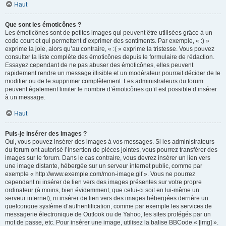
Haut
Que sont les émoticônes ?
Les émoticônes sont de petites images qui peuvent être utilisées grâce à un
code court et qui permettent d’exprimer des sentiments. Par exemple, « :) »
exprime la joie, alors qu’au contraire, « :( » exprime la tristesse. Vous pouvez
consulter la liste complète des émoticônes depuis le formulaire de rédaction.
Essayez cependant de ne pas abuser des émoticônes, elles peuvent
rapidement rendre un message illisible et un modérateur pourrait décider de le
modifier ou de le supprimer complètement. Les administrateurs du forum
peuvent également limiter le nombre d’émoticônes qu’il est possible d’insérer
à un message.
Haut
Puis-je insérer des images ?
Oui, vous pouvez insérer des images à vos messages. Si les administrateurs
du forum ont autorisé l’insertion de pièces jointes, vous pourrez transférer des
images sur le forum. Dans le cas contraire, vous devrez insérer un lien vers
une image distante, hébergée sur un serveur internet public, comme par
exemple « http://www.exemple.com/mon-image.gif ». Vous ne pourrez
cependant ni insérer de lien vers des images présentes sur votre propre
ordinateur (à moins, bien évidemment, que celui-ci soit en lui-même un
serveur internet), ni insérer de lien vers des images hébergées derrière un
quelconque système d’authentification, comme par exemple les services de
messagerie électronique de Outlook ou de Yahoo, les sites protégés par un
mot de passe, etc. Pour insérer une image, utilisez la balise BBCode « [img] ».