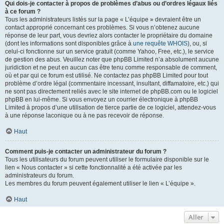
Qui dois-je contacter à propos de problèmes d’abus ou d’ordres légaux liés
à ce forum ?
Tous les administrateurs listés sur la page « L’équipe » devraient être un
contact approprié concernant ces problèmes. Si vous n’obtenez aucune
réponse de leur part, vous devriez alors contacter le propriétaire du domaine
(dont les informations sont disponibles grâce à
une requête WHOIS
), ou, si
celui-ci fonctionne sur un service gratuit (comme Yahoo, Free, etc.), le service
de gestion des abus. Veuillez noter que phpBB Limited n’a absolument aucune
juridiction et ne peut en aucun cas être tenu comme responsable de comment,
où et par qui ce forum est utilisé. Ne contactez pas phpBB Limited pour tout
problème d’ordre légal (commentaire incessant, insultant, diffamatoire, etc.) qui
ne sont pas directement reliés avec le site internet de phpBB.com ou le logiciel
phpBB en lui-même. Si vous envoyez un courrier électronique à phpBB
Limited à propos d’une utilisation de tierce partie de ce logiciel, attendez-vous
à une réponse laconique ou à ne pas recevoir de réponse.
Haut
Comment puis-je contacter un administrateur du forum ?
Tous les utilisateurs du forum peuvent utiliser le formulaire disponible sur le
lien « Nous contacter » si cette fonctionnalité a été activée par les
administrateurs du forum.
Les membres du forum peuvent également utiliser le lien « L’équipe ».
Haut
Aller