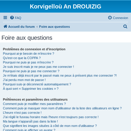
Korvigelloù An DROUIZIG
FAQ
Connexion
R
Accueil du forum
Foire aux questions
e
Foire aux questions
c
h
Problèmes de connexion et d’inscription
Pourquoi ai-je besoin de m’inscrire ?
e
Qu’est-ce que la COPPA ?
r
Pourquoi ne puis-je pas m’inscrire ?
Je suis inscrit mais je ne peux pas me connecter !
c
Pourquoi ne puis-je pas me connecter ?
Je m’étais déjà inscrit par le passé mais ne peux à présent plus me connecter ?!
h
J’ai perdu mon mot de passe !
e
Pourquoi suis-je déconnecté automatiquement ?
À quoi sert « Supprimer les cookies » ?
r
Préférences et paramètres des utilisateurs
Comment puis-je modifier mes paramètres ?
Comment puis-je masquer mon nom d’utilisateur de la liste des utilisateurs en ligne ?
L’heure n’est pas correcte !
J’ai réglé le fuseau horaire mais l’heure n’est toujours pas correcte !
Ma langue n’apparaît pas dans la liste !
Que signifient les images situées à côté de mon nom d’utilisateur ?
Comment puis-je afficher un avatar ?