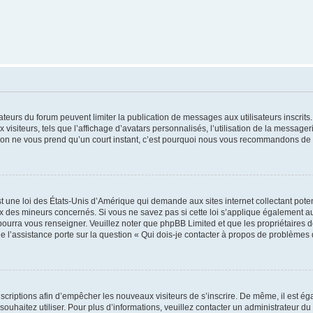
trateurs du forum peuvent limiter la publication de messages aux utilisateurs inscri
visiteurs, tels que l’affichage d’avatars personnalisés, l’utilisation de la messager
ription ne vous prend qu’un court instant, c’est pourquoi nous vous recommandons de l
t une loi des États-Unis d’Amérique qui demande aux sites internet collectant pot
 des mineurs concernés. Si vous ne savez pas si cette loi s’applique également au
 pourra vous renseigner. Veuillez noter que phpBB Limited et que les propriétaires
ue l’assistance porte sur la question « Qui dois-je contacter à propos de problèmes 
inscriptions afin d’empêcher les nouveaux visiteurs de s’inscrire. De même, il est é
s souhaitez utiliser. Pour plus d’informations, veuillez contacter un administrateur du