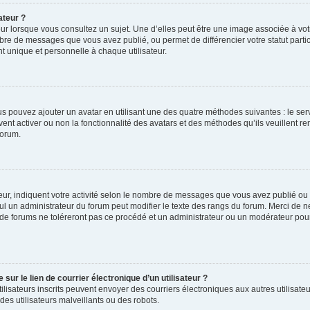
ateur ?
ur lorsque vous consultez un sujet. Une d’elles peut être une image associée à vo
mbre de messages que vous avez publié, ou permet de différencier votre statut parti
 unique et personnelle à chaque utilisateur.
ous pouvez ajouter un avatar en utilisant une des quatre méthodes suivantes : le serv
ent activer ou non la fonctionnalité des avatars et des méthodes qu’ils veuillent ren
forum.
ur, indiquent votre activité selon le nombre de messages que vous avez publié ou id
eul un administrateur du forum peut modifier le texte des rangs du forum. Merci de 
de forums ne toléreront pas ce procédé et un administrateur ou un modérateur pou
ur le lien de courrier électronique d’un utilisateur ?
s utilisateurs inscrits peuvent envoyer des courriers électroniques aux autres utili
es utilisateurs malveillants ou des robots.