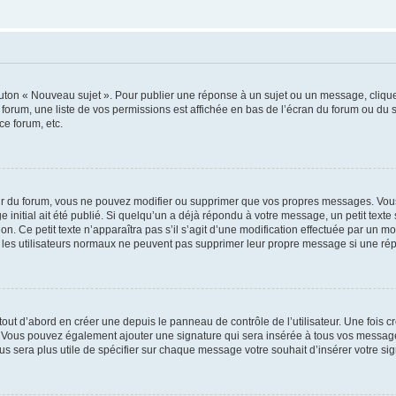
outon « Nouveau sujet ». Pour publier une réponse à un sujet ou un message, cliqu
 forum, une liste de vos permissions est affichée en bas de l’écran du forum ou du
ce forum, etc.
r du forum, vous ne pouvez modifier ou supprimer que vos propres messages. Vou
 initial ait été publié. Si quelqu’un a déjà répondu à votre message, un petit text
ion. Ce petit texte n’apparaîtra pas s’il s’agit d’une modification effectuée par un 
ue les utilisateurs normaux ne peuvent pas supprimer leur propre message si une ré
ut d’abord en créer une depuis le panneau de contrôle de l’utilisateur. Une fois c
ure. Vous pouvez également ajouter une signature qui sera insérée à tous vos mess
 vous sera plus utile de spécifier sur chaque message votre souhait d’insérer votre si