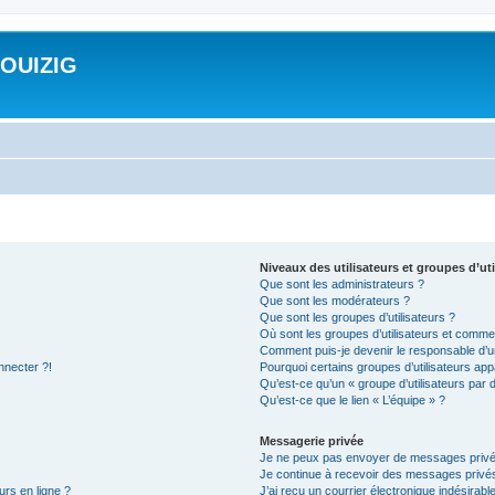
ROUIZIG
Niveaux des utilisateurs et groupes d’uti
Que sont les administrateurs ?
Que sont les modérateurs ?
Que sont les groupes d’utilisateurs ?
Où sont les groupes d’utilisateurs et commen
Comment puis-je devenir le responsable d’un
nnecter ?!
Pourquoi certains groupes d’utilisateurs app
Qu’est-ce qu’un « groupe d’utilisateurs par 
Qu’est-ce que le lien « L’équipe » ?
Messagerie privée
Je ne peux pas envoyer de messages privé
Je continue à recevoir des messages privés 
urs en ligne ?
J’ai reçu un courrier électronique indésirabl