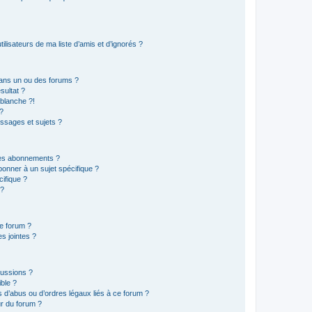
lisateurs de ma liste d’amis et d’ignorés ?
ans un ou des forums ?
sultat ?
blanche ?!
?
ssages et sujets ?
t les abonnements ?
onner à un sujet spécifique ?
ifique ?
 ?
ce forum ?
s jointes ?
cussions ?
ible ?
 d’abus ou d’ordres légaux liés à ce forum ?
r du forum ?