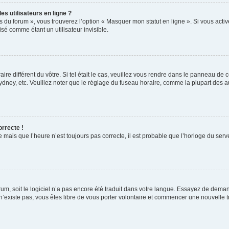
s utilisateurs en ligne ?
s du forum », vous trouverez l’option « Masquer mon statut en ligne ». Si vous activ
é comme étant un utilisateur invisible.
aire différent du vôtre. Si tel était le cas, veuillez vous rendre dans le panneau de co
ey, etc. Veuillez noter que le réglage du fuseau horaire, comme la plupart des autr
orrecte !
 mais que l’heure n’est toujours pas correcte, il est probable que l’horloge du serve
orum, soit le logiciel n’a pas encore été traduit dans votre langue. Essayez de deman
 n’existe pas, vous êtes libre de vous porter volontaire et commencer une nouvelle t