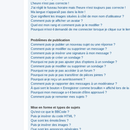
L’heure n’est pas correcte !
J’ai réglé le fuseau horaire mais l’heure n’est toujours pas correcte !
Ma langue n’apparaît pas dans la liste !
Que signifient les images situées à côté de mon nom d’utilisateur ?
Comment puis-je afficher un avatar ?
Quel est mon rang et comment puis-je le modifier ?
Pourquoi m’est-il demandé de me connecter lorsque je clique sur le lien 
Problèmes de publication
Comment puis-je publier un nouveau sujet ou une réponse ?
Comment puis-je modifier ou supprimer un message ?
Comment puis-je insérer une signature à mon message ?
Comment puis-je créer un sondage ?
Pourquoi ne puis-je pas ajouter plus d’options à un sondage ?
Comment puis-je modifier ou supprimer un sondage ?
Pourquoi ne puis-je pas accéder à un forum ?
Pourquoi ne puis-je pas transférer de pièces jointes ?
Pourquoi ai-je reçu un avertissement ?
Comment puis-je rapporter des messages à un modérateur ?
À quoi sert le bouton « Enregistrer comme brouillon » affiché lors de la 
Pourquoi mon message a-t-il besoin d’être approuvé ?
Comment puis-je remonter mes sujets ?
Mise en forme et types de sujets
Qu’est-ce que le BBCode ?
Puis-je insérer du code HTML ?
Que sont les émoticônes ?
Puis-je insérer des images ?
Que sont les annonces générales ?