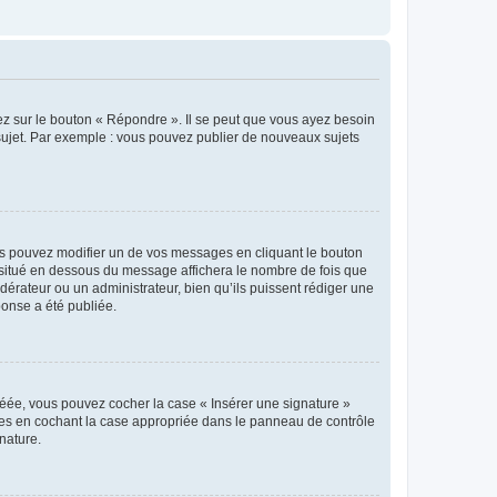
ez sur le bouton « Répondre ». Il se peut que vous ayez besoin
 sujet. Par exemple : vous pouvez publier de nouveaux sujets
s pouvez modifier un de vos messages en cliquant le bouton
e situé en dessous du message affichera le nombre de fois que
modérateur ou un administrateur, bien qu’ils puissent rédiger une
ponse a été publiée.
réée, vous pouvez cocher la case « Insérer une signature »
ages en cochant la case appropriée dans le panneau de contrôle
gnature.