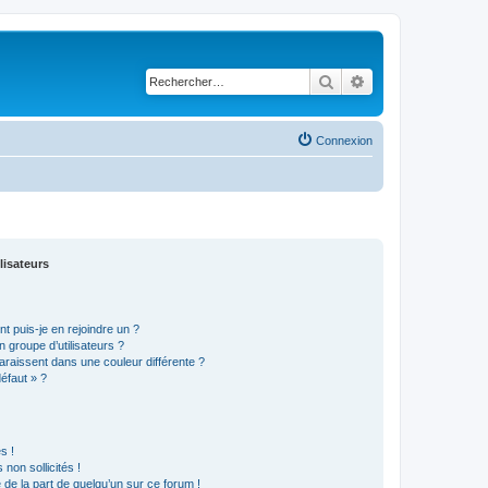
Rechercher
Recherche avancé
Connexion
lisateurs
t puis-je en rejoindre un ?
 groupe d’utilisateurs ?
araissent dans une couleur différente ?
défaut » ?
s !
non sollicités !
e de la part de quelqu’un sur ce forum !