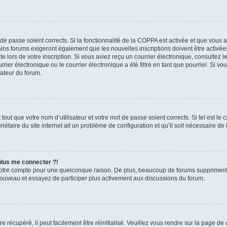
t de passe soient corrects. Si la fonctionnalité de la COPPA est activée et que vous 
ains forums exigeront également que les nouvelles inscriptions doivent être activée
te lors de votre inscription. Si vous aviez reçu un courrier électronique, consultez l
r électronique ou le courrier électronique a été filtré en tant que pourriel. Si vo
rateur du forum.
out que votre nom d’utilisateur et votre mot de passe soient corrects. Si tel est le
iétaire du site internet ait un problème de configuration et qu’il soit nécessaire de l
 plus me connecter ?!
votre compte pour une quelconque raison. De plus, beaucoup de forums suppriment pér
 nouveau et essayez de participer plus activement aux discussions du forum.
 récupéré, il peut facilement être réinitialisé. Veuillez vous rendre sur la page de