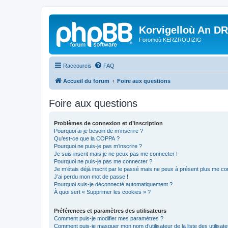
Korvigelloù An D
Foromoù KERZROUIZIG
Raccourcis
FAQ
Accueil du forum
Foire aux questions
Foire aux questions
Problèmes de connexion et d’inscription
Pourquoi ai-je besoin de m’inscrire ?
Qu’est-ce que la COPPA ?
Pourquoi ne puis-je pas m’inscrire ?
Je suis inscrit mais je ne peux pas me connecter !
Pourquoi ne puis-je pas me connecter ?
Je m’étais déjà inscrit par le passé mais ne peux à présent plus me co
J’ai perdu mon mot de passe !
Pourquoi suis-je déconnecté automatiquement ?
À quoi sert « Supprimer les cookies » ?
Préférences et paramètres des utilisateurs
Comment puis-je modifier mes paramètres ?
Comment puis-je masquer mon nom d’utilisateur de la liste des utilisate