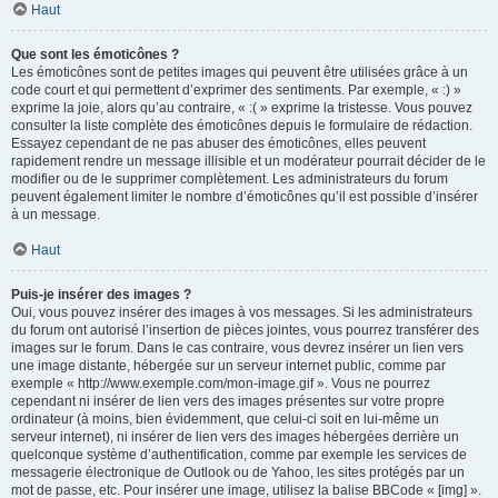
Haut
Que sont les émoticônes ?
Les émoticônes sont de petites images qui peuvent être utilisées grâce à un
code court et qui permettent d’exprimer des sentiments. Par exemple, « :) »
exprime la joie, alors qu’au contraire, « :( » exprime la tristesse. Vous pouvez
consulter la liste complète des émoticônes depuis le formulaire de rédaction.
Essayez cependant de ne pas abuser des émoticônes, elles peuvent
rapidement rendre un message illisible et un modérateur pourrait décider de le
modifier ou de le supprimer complètement. Les administrateurs du forum
peuvent également limiter le nombre d’émoticônes qu’il est possible d’insérer
à un message.
Haut
Puis-je insérer des images ?
Oui, vous pouvez insérer des images à vos messages. Si les administrateurs
du forum ont autorisé l’insertion de pièces jointes, vous pourrez transférer des
images sur le forum. Dans le cas contraire, vous devrez insérer un lien vers
une image distante, hébergée sur un serveur internet public, comme par
exemple « http://www.exemple.com/mon-image.gif ». Vous ne pourrez
cependant ni insérer de lien vers des images présentes sur votre propre
ordinateur (à moins, bien évidemment, que celui-ci soit en lui-même un
serveur internet), ni insérer de lien vers des images hébergées derrière un
quelconque système d’authentification, comme par exemple les services de
messagerie électronique de Outlook ou de Yahoo, les sites protégés par un
mot de passe, etc. Pour insérer une image, utilisez la balise BBCode « [img] ».