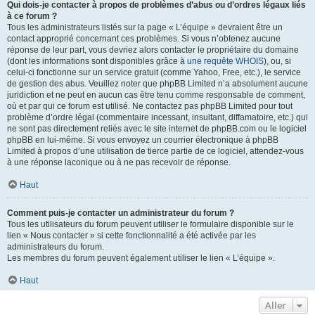
Qui dois-je contacter à propos de problèmes d’abus ou d’ordres légaux liés
à ce forum ?
Tous les administrateurs listés sur la page « L’équipe » devraient être un
contact approprié concernant ces problèmes. Si vous n’obtenez aucune
réponse de leur part, vous devriez alors contacter le propriétaire du domaine
(dont les informations sont disponibles grâce à
une requête WHOIS
), ou, si
celui-ci fonctionne sur un service gratuit (comme Yahoo, Free, etc.), le service
de gestion des abus. Veuillez noter que phpBB Limited n’a absolument aucune
juridiction et ne peut en aucun cas être tenu comme responsable de comment,
où et par qui ce forum est utilisé. Ne contactez pas phpBB Limited pour tout
problème d’ordre légal (commentaire incessant, insultant, diffamatoire, etc.) qui
ne sont pas directement reliés avec le site internet de phpBB.com ou le logiciel
phpBB en lui-même. Si vous envoyez un courrier électronique à phpBB
Limited à propos d’une utilisation de tierce partie de ce logiciel, attendez-vous
à une réponse laconique ou à ne pas recevoir de réponse.
Haut
Comment puis-je contacter un administrateur du forum ?
Tous les utilisateurs du forum peuvent utiliser le formulaire disponible sur le
lien « Nous contacter » si cette fonctionnalité a été activée par les
administrateurs du forum.
Les membres du forum peuvent également utiliser le lien « L’équipe ».
Haut
Aller