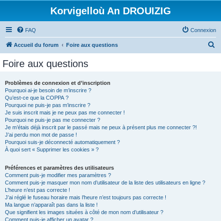
Korvigelloù An DROUIZIG
FAQ
Connexion
R
Accueil du forum
Foire aux questions
e
Foire aux questions
c
h
Problèmes de connexion et d’inscription
Pourquoi ai-je besoin de m’inscrire ?
e
Qu’est-ce que la COPPA ?
r
Pourquoi ne puis-je pas m’inscrire ?
Je suis inscrit mais je ne peux pas me connecter !
c
Pourquoi ne puis-je pas me connecter ?
Je m’étais déjà inscrit par le passé mais ne peux à présent plus me connecter ?!
h
J’ai perdu mon mot de passe !
e
Pourquoi suis-je déconnecté automatiquement ?
À quoi sert « Supprimer les cookies » ?
r
Préférences et paramètres des utilisateurs
Comment puis-je modifier mes paramètres ?
Comment puis-je masquer mon nom d’utilisateur de la liste des utilisateurs en ligne ?
L’heure n’est pas correcte !
J’ai réglé le fuseau horaire mais l’heure n’est toujours pas correcte !
Ma langue n’apparaît pas dans la liste !
Que signifient les images situées à côté de mon nom d’utilisateur ?
Comment puis-je afficher un avatar ?