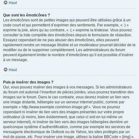
Haut
Que sont les émoticônes ?
Les émoticônes sont de petites images qui peuvent être utilisées grâce à un
code court et qui permettent d’exprimer des sentiments. Par exemple, « :) »
exprime la joie, alors qu’au contraire, « :( » exprime la tristesse. Vous pouvez
consulter la liste complète des émoticônes depuis le formulaire de rédaction.
Essayez cependant de ne pas abuser des émoticônes, elles peuvent
rapidement rendre un message illisible et un modérateur pourrait décider de le
modifier ou de le supprimer complètement. Les administrateurs du forum
peuvent également limiter le nombre d’émoticônes qu’il est possible d’insérer
à un message.
Haut
Puis-je insérer des images ?
Oui, vous pouvez insérer des images à vos messages. Si les administrateurs
du forum ont autorisé l’insertion de pièces jointes, vous pourrez transférer des
images sur le forum. Dans le cas contraire, vous devrez insérer un lien vers
une image distante, hébergée sur un serveur internet public, comme par
exemple « http://www.exemple.com/mon-image.gif ». Vous ne pourrez
cependant ni insérer de lien vers des images présentes sur votre propre
ordinateur (à moins, bien évidemment, que celui-ci soit en lui-même un
serveur internet), ni insérer de lien vers des images hébergées derrière un
quelconque système d’authentification, comme par exemple les services de
messagerie électronique de Outlook ou de Yahoo, les sites protégés par un
mot de passe, etc. Pour insérer une image, utilisez la balise BBCode « [img] ».