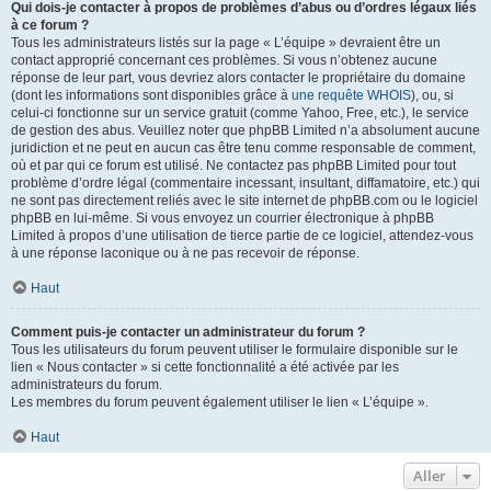
Qui dois-je contacter à propos de problèmes d’abus ou d’ordres légaux liés
à ce forum ?
Tous les administrateurs listés sur la page « L’équipe » devraient être un
contact approprié concernant ces problèmes. Si vous n’obtenez aucune
réponse de leur part, vous devriez alors contacter le propriétaire du domaine
(dont les informations sont disponibles grâce à
une requête WHOIS
), ou, si
celui-ci fonctionne sur un service gratuit (comme Yahoo, Free, etc.), le service
de gestion des abus. Veuillez noter que phpBB Limited n’a absolument aucune
juridiction et ne peut en aucun cas être tenu comme responsable de comment,
où et par qui ce forum est utilisé. Ne contactez pas phpBB Limited pour tout
problème d’ordre légal (commentaire incessant, insultant, diffamatoire, etc.) qui
ne sont pas directement reliés avec le site internet de phpBB.com ou le logiciel
phpBB en lui-même. Si vous envoyez un courrier électronique à phpBB
Limited à propos d’une utilisation de tierce partie de ce logiciel, attendez-vous
à une réponse laconique ou à ne pas recevoir de réponse.
Haut
Comment puis-je contacter un administrateur du forum ?
Tous les utilisateurs du forum peuvent utiliser le formulaire disponible sur le
lien « Nous contacter » si cette fonctionnalité a été activée par les
administrateurs du forum.
Les membres du forum peuvent également utiliser le lien « L’équipe ».
Haut
Aller