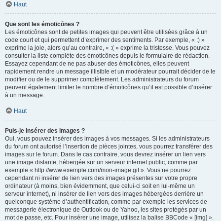
Haut
Que sont les émoticônes ?
Les émoticônes sont de petites images qui peuvent être utilisées grâce à un
code court et qui permettent d’exprimer des sentiments. Par exemple, « :) »
exprime la joie, alors qu’au contraire, « :( » exprime la tristesse. Vous pouvez
consulter la liste complète des émoticônes depuis le formulaire de rédaction.
Essayez cependant de ne pas abuser des émoticônes, elles peuvent
rapidement rendre un message illisible et un modérateur pourrait décider de le
modifier ou de le supprimer complètement. Les administrateurs du forum
peuvent également limiter le nombre d’émoticônes qu’il est possible d’insérer
à un message.
Haut
Puis-je insérer des images ?
Oui, vous pouvez insérer des images à vos messages. Si les administrateurs
du forum ont autorisé l’insertion de pièces jointes, vous pourrez transférer des
images sur le forum. Dans le cas contraire, vous devrez insérer un lien vers
une image distante, hébergée sur un serveur internet public, comme par
exemple « http://www.exemple.com/mon-image.gif ». Vous ne pourrez
cependant ni insérer de lien vers des images présentes sur votre propre
ordinateur (à moins, bien évidemment, que celui-ci soit en lui-même un
serveur internet), ni insérer de lien vers des images hébergées derrière un
quelconque système d’authentification, comme par exemple les services de
messagerie électronique de Outlook ou de Yahoo, les sites protégés par un
mot de passe, etc. Pour insérer une image, utilisez la balise BBCode « [img] ».