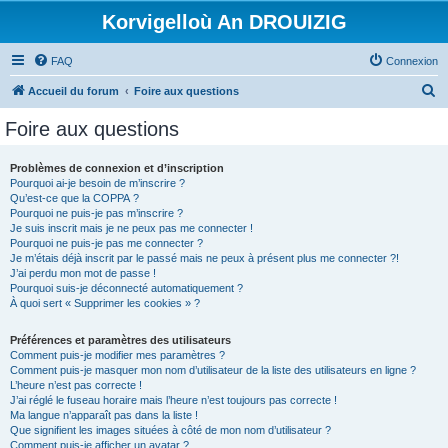
Korvigelloù An DROUIZIG
FAQ
Connexion
R
Accueil du forum
Foire aux questions
e
Foire aux questions
c
h
Problèmes de connexion et d’inscription
Pourquoi ai-je besoin de m’inscrire ?
e
Qu’est-ce que la COPPA ?
r
Pourquoi ne puis-je pas m’inscrire ?
Je suis inscrit mais je ne peux pas me connecter !
c
Pourquoi ne puis-je pas me connecter ?
Je m’étais déjà inscrit par le passé mais ne peux à présent plus me connecter ?!
h
J’ai perdu mon mot de passe !
e
Pourquoi suis-je déconnecté automatiquement ?
À quoi sert « Supprimer les cookies » ?
r
Préférences et paramètres des utilisateurs
Comment puis-je modifier mes paramètres ?
Comment puis-je masquer mon nom d’utilisateur de la liste des utilisateurs en ligne ?
L’heure n’est pas correcte !
J’ai réglé le fuseau horaire mais l’heure n’est toujours pas correcte !
Ma langue n’apparaît pas dans la liste !
Que signifient les images situées à côté de mon nom d’utilisateur ?
Comment puis-je afficher un avatar ?