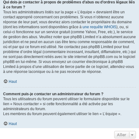
Qui dois-je contacter à propos de problèmes d’abus ou d’ordres légaux liés
à ce forum ?
Tous les administrateurs listés sur la page « L’équipe » devraient être un
contact approprié concernant ces problèmes. Si vous n’obtenez aucune
réponse de leur part, vous devriez alors contacter le propriétaire du domaine
(dont les informations sont disponibles grâce à
une requête WHOIS
), ou, si
celui-ci fonctionne sur un service gratuit (comme Yahoo, Free, etc.), le service
de gestion des abus. Veuillez noter que phpBB Limited n’a absolument aucune
juridiction et ne peut en aucun cas être tenu comme responsable de comment,
où et par qui ce forum est utilisé. Ne contactez pas phpBB Limited pour tout
problème d’ordre légal (commentaire incessant, insultant, diffamatoire, etc.) qui
ne sont pas directement reliés avec le site internet de phpBB.com ou le logiciel
phpBB en lui-même. Si vous envoyez un courrier électronique à phpBB
Limited à propos d’une utilisation de tierce partie de ce logiciel, attendez-vous
à une réponse laconique ou à ne pas recevoir de réponse.
Haut
Comment puis-je contacter un administrateur du forum ?
Tous les utilisateurs du forum peuvent utiliser le formulaire disponible sur le
lien « Nous contacter » si cette fonctionnalité a été activée par les
administrateurs du forum.
Les membres du forum peuvent également utiliser le lien « L’équipe ».
Haut
Aller