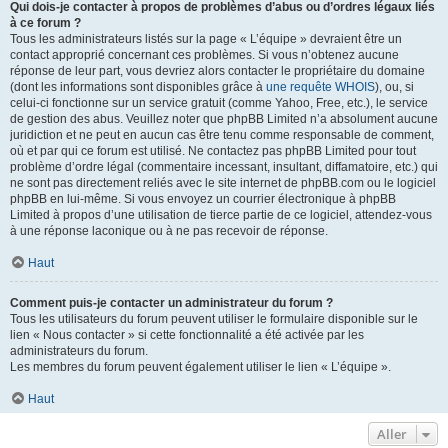
Qui dois-je contacter à propos de problèmes d’abus ou d’ordres légaux liés
à ce forum ?
Tous les administrateurs listés sur la page « L’équipe » devraient être un
contact approprié concernant ces problèmes. Si vous n’obtenez aucune
réponse de leur part, vous devriez alors contacter le propriétaire du domaine
(dont les informations sont disponibles grâce à
une requête WHOIS
), ou, si
celui-ci fonctionne sur un service gratuit (comme Yahoo, Free, etc.), le service
de gestion des abus. Veuillez noter que phpBB Limited n’a absolument aucune
juridiction et ne peut en aucun cas être tenu comme responsable de comment,
où et par qui ce forum est utilisé. Ne contactez pas phpBB Limited pour tout
problème d’ordre légal (commentaire incessant, insultant, diffamatoire, etc.) qui
ne sont pas directement reliés avec le site internet de phpBB.com ou le logiciel
phpBB en lui-même. Si vous envoyez un courrier électronique à phpBB
Limited à propos d’une utilisation de tierce partie de ce logiciel, attendez-vous
à une réponse laconique ou à ne pas recevoir de réponse.
Haut
Comment puis-je contacter un administrateur du forum ?
Tous les utilisateurs du forum peuvent utiliser le formulaire disponible sur le
lien « Nous contacter » si cette fonctionnalité a été activée par les
administrateurs du forum.
Les membres du forum peuvent également utiliser le lien « L’équipe ».
Haut
Aller