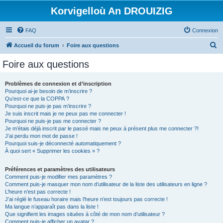
Korvigelloù An DROUIZIG
FAQ
Connexion
R
Accueil du forum
Foire aux questions
e
Foire aux questions
c
h
Problèmes de connexion et d’inscription
Pourquoi ai-je besoin de m’inscrire ?
e
Qu’est-ce que la COPPA ?
r
Pourquoi ne puis-je pas m’inscrire ?
Je suis inscrit mais je ne peux pas me connecter !
c
Pourquoi ne puis-je pas me connecter ?
Je m’étais déjà inscrit par le passé mais ne peux à présent plus me connecter ?!
h
J’ai perdu mon mot de passe !
e
Pourquoi suis-je déconnecté automatiquement ?
À quoi sert « Supprimer les cookies » ?
r
Préférences et paramètres des utilisateurs
Comment puis-je modifier mes paramètres ?
Comment puis-je masquer mon nom d’utilisateur de la liste des utilisateurs en ligne ?
L’heure n’est pas correcte !
J’ai réglé le fuseau horaire mais l’heure n’est toujours pas correcte !
Ma langue n’apparaît pas dans la liste !
Que signifient les images situées à côté de mon nom d’utilisateur ?
Comment puis-je afficher un avatar ?