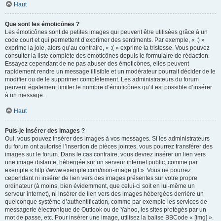
Haut
Que sont les émoticônes ?
Les émoticônes sont de petites images qui peuvent être utilisées grâce à un
code court et qui permettent d’exprimer des sentiments. Par exemple, « :) »
exprime la joie, alors qu’au contraire, « :( » exprime la tristesse. Vous pouvez
consulter la liste complète des émoticônes depuis le formulaire de rédaction.
Essayez cependant de ne pas abuser des émoticônes, elles peuvent
rapidement rendre un message illisible et un modérateur pourrait décider de le
modifier ou de le supprimer complètement. Les administrateurs du forum
peuvent également limiter le nombre d’émoticônes qu’il est possible d’insérer
à un message.
Haut
Puis-je insérer des images ?
Oui, vous pouvez insérer des images à vos messages. Si les administrateurs
du forum ont autorisé l’insertion de pièces jointes, vous pourrez transférer des
images sur le forum. Dans le cas contraire, vous devrez insérer un lien vers
une image distante, hébergée sur un serveur internet public, comme par
exemple « http://www.exemple.com/mon-image.gif ». Vous ne pourrez
cependant ni insérer de lien vers des images présentes sur votre propre
ordinateur (à moins, bien évidemment, que celui-ci soit en lui-même un
serveur internet), ni insérer de lien vers des images hébergées derrière un
quelconque système d’authentification, comme par exemple les services de
messagerie électronique de Outlook ou de Yahoo, les sites protégés par un
mot de passe, etc. Pour insérer une image, utilisez la balise BBCode « [img] ».