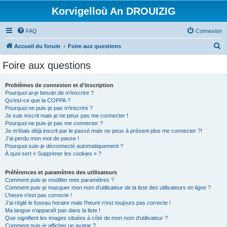
Korvigelloù An DROUIZIG
FAQ
Connexion
R
Accueil du forum
Foire aux questions
e
Foire aux questions
c
h
Problèmes de connexion et d’inscription
Pourquoi ai-je besoin de m’inscrire ?
e
Qu’est-ce que la COPPA ?
r
Pourquoi ne puis-je pas m’inscrire ?
Je suis inscrit mais je ne peux pas me connecter !
c
Pourquoi ne puis-je pas me connecter ?
Je m’étais déjà inscrit par le passé mais ne peux à présent plus me connecter ?!
h
J’ai perdu mon mot de passe !
e
Pourquoi suis-je déconnecté automatiquement ?
À quoi sert « Supprimer les cookies » ?
r
Préférences et paramètres des utilisateurs
Comment puis-je modifier mes paramètres ?
Comment puis-je masquer mon nom d’utilisateur de la liste des utilisateurs en ligne ?
L’heure n’est pas correcte !
J’ai réglé le fuseau horaire mais l’heure n’est toujours pas correcte !
Ma langue n’apparaît pas dans la liste !
Que signifient les images situées à côté de mon nom d’utilisateur ?
Comment puis-je afficher un avatar ?