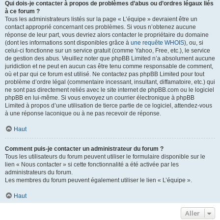
Qui dois-je contacter à propos de problèmes d’abus ou d’ordres légaux liés
à ce forum ?
Tous les administrateurs listés sur la page « L’équipe » devraient être un
contact approprié concernant ces problèmes. Si vous n’obtenez aucune
réponse de leur part, vous devriez alors contacter le propriétaire du domaine
(dont les informations sont disponibles grâce à
une requête WHOIS
), ou, si
celui-ci fonctionne sur un service gratuit (comme Yahoo, Free, etc.), le service
de gestion des abus. Veuillez noter que phpBB Limited n’a absolument aucune
juridiction et ne peut en aucun cas être tenu comme responsable de comment,
où et par qui ce forum est utilisé. Ne contactez pas phpBB Limited pour tout
problème d’ordre légal (commentaire incessant, insultant, diffamatoire, etc.) qui
ne sont pas directement reliés avec le site internet de phpBB.com ou le logiciel
phpBB en lui-même. Si vous envoyez un courrier électronique à phpBB
Limited à propos d’une utilisation de tierce partie de ce logiciel, attendez-vous
à une réponse laconique ou à ne pas recevoir de réponse.
Haut
Comment puis-je contacter un administrateur du forum ?
Tous les utilisateurs du forum peuvent utiliser le formulaire disponible sur le
lien « Nous contacter » si cette fonctionnalité a été activée par les
administrateurs du forum.
Les membres du forum peuvent également utiliser le lien « L’équipe ».
Haut
Aller