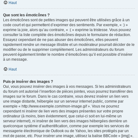
Haut
Que sont les émoticônes ?
Les émoticônes sont de petites images qui peuvent être utilisées grâce à un
code court et qui permettent d’exprimer des sentiments. Par exemple, « :) »
exprime la joie, alors qu’au contraire, « :( » exprime la tristesse. Vous pouvez
consulter la liste complète des émoticônes depuis le formulaire de rédaction.
Essayez cependant de ne pas abuser des émoticônes, elles peuvent
rapidement rendre un message illisible et un modérateur pourrait décider de le
modifier ou de le supprimer complètement. Les administrateurs du forum
peuvent également limiter le nombre d’émoticônes qu’il est possible d’insérer
à un message.
Haut
Puis-je insérer des images ?
Oui, vous pouvez insérer des images à vos messages. Si les administrateurs
du forum ont autorisé l’insertion de pièces jointes, vous pourrez transférer des
images sur le forum. Dans le cas contraire, vous devrez insérer un lien vers
une image distante, hébergée sur un serveur internet public, comme par
exemple « http://www.exemple.com/mon-image.gif ». Vous ne pourrez
cependant ni insérer de lien vers des images présentes sur votre propre
ordinateur (à moins, bien évidemment, que celui-ci soit en lui-même un
serveur internet), ni insérer de lien vers des images hébergées derrière un
quelconque système d’authentification, comme par exemple les services de
messagerie électronique de Outlook ou de Yahoo, les sites protégés par un
mot de passe, etc. Pour insérer une image, utilisez la balise BBCode « [img] ».