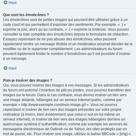
Haut
Que sont les émoticônes ?
Les émoticônes sont de petites images qui peuvent être utilisées grâce à un
code court et qui permettent d’exprimer des sentiments. Par exemple, « :) »
exprime la joie, alors qu’au contraire, « :( » exprime la tristesse. Vous pouvez
consulter la liste complète des émoticônes depuis le formulaire de rédaction.
Essayez cependant de ne pas abuser des émoticônes, elles peuvent
rapidement rendre un message illisible et un modérateur pourrait décider de le
modifier ou de le supprimer complètement. Les administrateurs du forum
peuvent également limiter le nombre d’émoticônes qu’il est possible d’insérer
à un message.
Haut
Puis-je insérer des images ?
Oui, vous pouvez insérer des images à vos messages. Si les administrateurs
du forum ont autorisé l’insertion de pièces jointes, vous pourrez transférer des
images sur le forum. Dans le cas contraire, vous devrez insérer un lien vers
une image distante, hébergée sur un serveur internet public, comme par
exemple « http://www.exemple.com/mon-image.gif ». Vous ne pourrez
cependant ni insérer de lien vers des images présentes sur votre propre
ordinateur (à moins, bien évidemment, que celui-ci soit en lui-même un
serveur internet), ni insérer de lien vers des images hébergées derrière un
quelconque système d’authentification, comme par exemple les services de
messagerie électronique de Outlook ou de Yahoo, les sites protégés par un
mot de passe, etc. Pour insérer une image, utilisez la balise BBCode « [img] ».