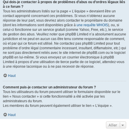
Qui dois-je contacter à propos de problèmes d’abus ou d’ordres légaux liés
à ce forum ?
Tous les administrateurs listés sur la page « L’équipe » devraient être un
contact approprié concernant ces problèmes. Si vous n’obtenez aucune
réponse de leur part, vous devriez alors contacter le propriétaire du domaine
(dont les informations sont disponibles grâce à
une requête WHOIS
), ou, si
celui-ci fonctionne sur un service gratuit (comme Yahoo, Free, etc.), le service
de gestion des abus. Veuillez noter que phpBB Limited n’a absolument aucune
juridiction et ne peut en aucun cas être tenu comme responsable de comment,
où et par qui ce forum est utilisé. Ne contactez pas phpBB Limited pour tout
problème d’ordre légal (commentaire incessant, insultant, diffamatoire, etc.) qui
ne sont pas directement reliés avec le site internet de phpBB.com ou le logiciel
phpBB en lui-même. Si vous envoyez un courrier électronique à phpBB
Limited à propos d’une utilisation de tierce partie de ce logiciel, attendez-vous
à une réponse laconique ou à ne pas recevoir de réponse.
Haut
Comment puis-je contacter un administrateur du forum ?
Tous les utilisateurs du forum peuvent utiliser le formulaire disponible sur le
lien « Nous contacter » si cette fonctionnalité a été activée par les
administrateurs du forum.
Les membres du forum peuvent également utiliser le lien « L’équipe ».
Haut
Aller