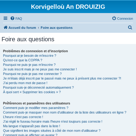
Korvigelloù An DROUIZIG
FAQ
Connexion
R
Accueil du forum
Foire aux questions
e
Foire aux questions
c
h
Problèmes de connexion et d’inscription
Pourquoi ai-je besoin de m’inscrire ?
e
Qu’est-ce que la COPPA ?
r
Pourquoi ne puis-je pas m’inscrire ?
Je suis inscrit mais je ne peux pas me connecter !
c
Pourquoi ne puis-je pas me connecter ?
Je m’étais déjà inscrit par le passé mais ne peux à présent plus me connecter ?!
h
J’ai perdu mon mot de passe !
e
Pourquoi suis-je déconnecté automatiquement ?
À quoi sert « Supprimer les cookies » ?
r
Préférences et paramètres des utilisateurs
Comment puis-je modifier mes paramètres ?
Comment puis-je masquer mon nom d’utilisateur de la liste des utilisateurs en ligne ?
L’heure n’est pas correcte !
J’ai réglé le fuseau horaire mais l’heure n’est toujours pas correcte !
Ma langue n’apparaît pas dans la liste !
Que signifient les images situées à côté de mon nom d’utilisateur ?
Comment puis-je afficher un avatar ?