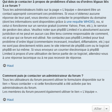
Qui dois-je contacter à propos de problèmes d’abus ou d’ordres légaux liés
à ce forum ?
Tous les administrateurs listés sur la page « L’équipe » devraient être un
contact approprié concernant ces problèmes. Si vous n’obtenez aucune
réponse de leur part, vous devriez alors contacter le propriétaire du domaine
(dont les informations sont disponibles grâce à
une requête WHOIS
), ou, si
celui-ci fonctionne sur un service gratuit (comme Yahoo, Free, etc.), le service
de gestion des abus. Veuillez noter que phpBB Limited n’a absolument aucune
juridiction et ne peut en aucun cas être tenu comme responsable de comment,
où et par qui ce forum est utilisé. Ne contactez pas phpBB Limited pour tout
problème d’ordre légal (commentaire incessant, insultant, diffamatoire, etc.) qui
ne sont pas directement reliés avec le site internet de phpBB.com ou le logiciel
phpBB en lui-même. Si vous envoyez un courrier électronique à phpBB
Limited à propos d’une utilisation de tierce partie de ce logiciel, attendez-vous
à une réponse laconique ou à ne pas recevoir de réponse.
Haut
Comment puis-je contacter un administrateur du forum ?
Tous les utilisateurs du forum peuvent utiliser le formulaire disponible sur le
lien « Nous contacter » si cette fonctionnalité a été activée par les
administrateurs du forum.
Les membres du forum peuvent également utiliser le lien « L’équipe ».
Haut
Aller