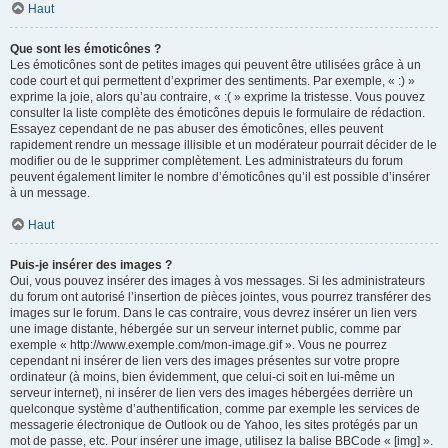
Haut
Que sont les émoticônes ?
Les émoticônes sont de petites images qui peuvent être utilisées grâce à un
code court et qui permettent d’exprimer des sentiments. Par exemple, « :) »
exprime la joie, alors qu’au contraire, « :( » exprime la tristesse. Vous pouvez
consulter la liste complète des émoticônes depuis le formulaire de rédaction.
Essayez cependant de ne pas abuser des émoticônes, elles peuvent
rapidement rendre un message illisible et un modérateur pourrait décider de le
modifier ou de le supprimer complètement. Les administrateurs du forum
peuvent également limiter le nombre d’émoticônes qu’il est possible d’insérer
à un message.
Haut
Puis-je insérer des images ?
Oui, vous pouvez insérer des images à vos messages. Si les administrateurs
du forum ont autorisé l’insertion de pièces jointes, vous pourrez transférer des
images sur le forum. Dans le cas contraire, vous devrez insérer un lien vers
une image distante, hébergée sur un serveur internet public, comme par
exemple « http://www.exemple.com/mon-image.gif ». Vous ne pourrez
cependant ni insérer de lien vers des images présentes sur votre propre
ordinateur (à moins, bien évidemment, que celui-ci soit en lui-même un
serveur internet), ni insérer de lien vers des images hébergées derrière un
quelconque système d’authentification, comme par exemple les services de
messagerie électronique de Outlook ou de Yahoo, les sites protégés par un
mot de passe, etc. Pour insérer une image, utilisez la balise BBCode « [img] ».