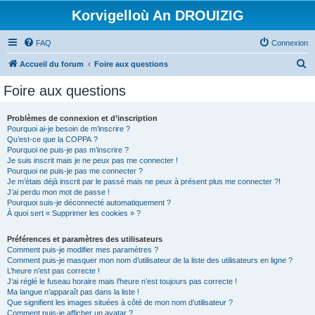
Korvigelloù An DROUIZIG
FAQ
Connexion
R
Accueil du forum
Foire aux questions
e
Foire aux questions
c
h
Problèmes de connexion et d’inscription
Pourquoi ai-je besoin de m’inscrire ?
e
Qu’est-ce que la COPPA ?
r
Pourquoi ne puis-je pas m’inscrire ?
Je suis inscrit mais je ne peux pas me connecter !
c
Pourquoi ne puis-je pas me connecter ?
Je m’étais déjà inscrit par le passé mais ne peux à présent plus me connecter ?!
h
J’ai perdu mon mot de passe !
e
Pourquoi suis-je déconnecté automatiquement ?
À quoi sert « Supprimer les cookies » ?
r
Préférences et paramètres des utilisateurs
Comment puis-je modifier mes paramètres ?
Comment puis-je masquer mon nom d’utilisateur de la liste des utilisateurs en ligne ?
L’heure n’est pas correcte !
J’ai réglé le fuseau horaire mais l’heure n’est toujours pas correcte !
Ma langue n’apparaît pas dans la liste !
Que signifient les images situées à côté de mon nom d’utilisateur ?
Comment puis-je afficher un avatar ?