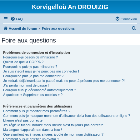
Korvigelloù An DROUIZIG
FAQ
Connexion
R
Accueil du forum
Foire aux questions
e
Foire aux questions
c
h
Problèmes de connexion et d’inscription
Pourquoi ai-je besoin de m’inscrire ?
e
Qu’est-ce que la COPPA ?
r
Pourquoi ne puis-je pas m’inscrire ?
Je suis inscrit mais je ne peux pas me connecter !
c
Pourquoi ne puis-je pas me connecter ?
Je m’étais déjà inscrit par le passé mais ne peux à présent plus me connecter ?!
h
J’ai perdu mon mot de passe !
e
Pourquoi suis-je déconnecté automatiquement ?
À quoi sert « Supprimer les cookies » ?
r
Préférences et paramètres des utilisateurs
Comment puis-je modifier mes paramètres ?
Comment puis-je masquer mon nom d’utilisateur de la liste des utilisateurs en ligne ?
L’heure n’est pas correcte !
J’ai réglé le fuseau horaire mais l’heure n’est toujours pas correcte !
Ma langue n’apparaît pas dans la liste !
Que signifient les images situées à côté de mon nom d’utilisateur ?
Comment puis-je afficher un avatar ?