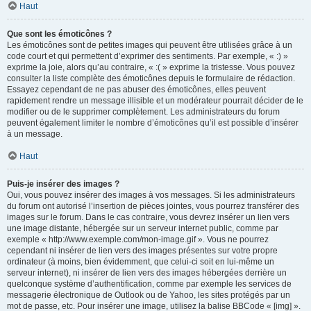
Haut
Que sont les émoticônes ?
Les émoticônes sont de petites images qui peuvent être utilisées grâce à un
code court et qui permettent d’exprimer des sentiments. Par exemple, « :) »
exprime la joie, alors qu’au contraire, « :( » exprime la tristesse. Vous pouvez
consulter la liste complète des émoticônes depuis le formulaire de rédaction.
Essayez cependant de ne pas abuser des émoticônes, elles peuvent
rapidement rendre un message illisible et un modérateur pourrait décider de le
modifier ou de le supprimer complètement. Les administrateurs du forum
peuvent également limiter le nombre d’émoticônes qu’il est possible d’insérer
à un message.
Haut
Puis-je insérer des images ?
Oui, vous pouvez insérer des images à vos messages. Si les administrateurs
du forum ont autorisé l’insertion de pièces jointes, vous pourrez transférer des
images sur le forum. Dans le cas contraire, vous devrez insérer un lien vers
une image distante, hébergée sur un serveur internet public, comme par
exemple « http://www.exemple.com/mon-image.gif ». Vous ne pourrez
cependant ni insérer de lien vers des images présentes sur votre propre
ordinateur (à moins, bien évidemment, que celui-ci soit en lui-même un
serveur internet), ni insérer de lien vers des images hébergées derrière un
quelconque système d’authentification, comme par exemple les services de
messagerie électronique de Outlook ou de Yahoo, les sites protégés par un
mot de passe, etc. Pour insérer une image, utilisez la balise BBCode « [img] ».