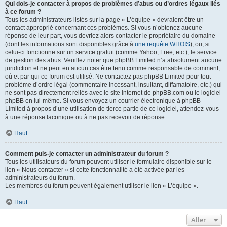
Qui dois-je contacter à propos de problèmes d’abus ou d’ordres légaux liés
à ce forum ?
Tous les administrateurs listés sur la page « L’équipe » devraient être un
contact approprié concernant ces problèmes. Si vous n’obtenez aucune
réponse de leur part, vous devriez alors contacter le propriétaire du domaine
(dont les informations sont disponibles grâce à
une requête WHOIS
), ou, si
celui-ci fonctionne sur un service gratuit (comme Yahoo, Free, etc.), le service
de gestion des abus. Veuillez noter que phpBB Limited n’a absolument aucune
juridiction et ne peut en aucun cas être tenu comme responsable de comment,
où et par qui ce forum est utilisé. Ne contactez pas phpBB Limited pour tout
problème d’ordre légal (commentaire incessant, insultant, diffamatoire, etc.) qui
ne sont pas directement reliés avec le site internet de phpBB.com ou le logiciel
phpBB en lui-même. Si vous envoyez un courrier électronique à phpBB
Limited à propos d’une utilisation de tierce partie de ce logiciel, attendez-vous
à une réponse laconique ou à ne pas recevoir de réponse.
Haut
Comment puis-je contacter un administrateur du forum ?
Tous les utilisateurs du forum peuvent utiliser le formulaire disponible sur le
lien « Nous contacter » si cette fonctionnalité a été activée par les
administrateurs du forum.
Les membres du forum peuvent également utiliser le lien « L’équipe ».
Haut
Aller