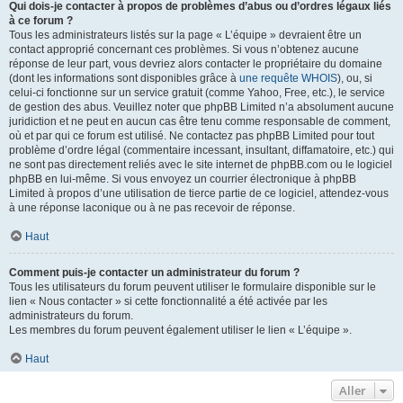
Qui dois-je contacter à propos de problèmes d’abus ou d’ordres légaux liés
à ce forum ?
Tous les administrateurs listés sur la page « L’équipe » devraient être un
contact approprié concernant ces problèmes. Si vous n’obtenez aucune
réponse de leur part, vous devriez alors contacter le propriétaire du domaine
(dont les informations sont disponibles grâce à
une requête WHOIS
), ou, si
celui-ci fonctionne sur un service gratuit (comme Yahoo, Free, etc.), le service
de gestion des abus. Veuillez noter que phpBB Limited n’a absolument aucune
juridiction et ne peut en aucun cas être tenu comme responsable de comment,
où et par qui ce forum est utilisé. Ne contactez pas phpBB Limited pour tout
problème d’ordre légal (commentaire incessant, insultant, diffamatoire, etc.) qui
ne sont pas directement reliés avec le site internet de phpBB.com ou le logiciel
phpBB en lui-même. Si vous envoyez un courrier électronique à phpBB
Limited à propos d’une utilisation de tierce partie de ce logiciel, attendez-vous
à une réponse laconique ou à ne pas recevoir de réponse.
Haut
Comment puis-je contacter un administrateur du forum ?
Tous les utilisateurs du forum peuvent utiliser le formulaire disponible sur le
lien « Nous contacter » si cette fonctionnalité a été activée par les
administrateurs du forum.
Les membres du forum peuvent également utiliser le lien « L’équipe ».
Haut
Aller