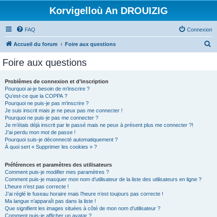
Korvigelloù An DROUIZIG
FAQ
Connexion
R
Accueil du forum
Foire aux questions
e
Foire aux questions
c
h
Problèmes de connexion et d’inscription
Pourquoi ai-je besoin de m’inscrire ?
e
Qu’est-ce que la COPPA ?
r
Pourquoi ne puis-je pas m’inscrire ?
Je suis inscrit mais je ne peux pas me connecter !
c
Pourquoi ne puis-je pas me connecter ?
Je m’étais déjà inscrit par le passé mais ne peux à présent plus me connecter ?!
h
J’ai perdu mon mot de passe !
e
Pourquoi suis-je déconnecté automatiquement ?
À quoi sert « Supprimer les cookies » ?
r
Préférences et paramètres des utilisateurs
Comment puis-je modifier mes paramètres ?
Comment puis-je masquer mon nom d’utilisateur de la liste des utilisateurs en ligne ?
L’heure n’est pas correcte !
J’ai réglé le fuseau horaire mais l’heure n’est toujours pas correcte !
Ma langue n’apparaît pas dans la liste !
Que signifient les images situées à côté de mon nom d’utilisateur ?
Comment puis-je afficher un avatar ?