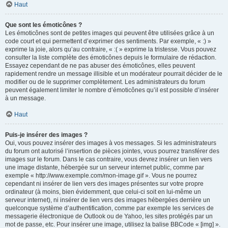
Haut
Que sont les émoticônes ?
Les émoticônes sont de petites images qui peuvent être utilisées grâce à un
code court et qui permettent d’exprimer des sentiments. Par exemple, « :) »
exprime la joie, alors qu’au contraire, « :( » exprime la tristesse. Vous pouvez
consulter la liste complète des émoticônes depuis le formulaire de rédaction.
Essayez cependant de ne pas abuser des émoticônes, elles peuvent
rapidement rendre un message illisible et un modérateur pourrait décider de le
modifier ou de le supprimer complètement. Les administrateurs du forum
peuvent également limiter le nombre d’émoticônes qu’il est possible d’insérer
à un message.
Haut
Puis-je insérer des images ?
Oui, vous pouvez insérer des images à vos messages. Si les administrateurs
du forum ont autorisé l’insertion de pièces jointes, vous pourrez transférer des
images sur le forum. Dans le cas contraire, vous devrez insérer un lien vers
une image distante, hébergée sur un serveur internet public, comme par
exemple « http://www.exemple.com/mon-image.gif ». Vous ne pourrez
cependant ni insérer de lien vers des images présentes sur votre propre
ordinateur (à moins, bien évidemment, que celui-ci soit en lui-même un
serveur internet), ni insérer de lien vers des images hébergées derrière un
quelconque système d’authentification, comme par exemple les services de
messagerie électronique de Outlook ou de Yahoo, les sites protégés par un
mot de passe, etc. Pour insérer une image, utilisez la balise BBCode « [img] ».