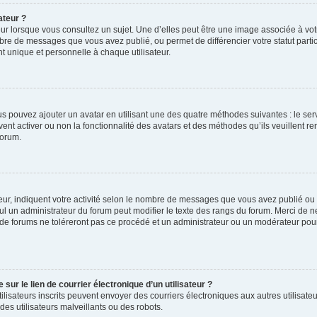
ateur ?
ur lorsque vous consultez un sujet. Une d’elles peut être une image associée à vo
mbre de messages que vous avez publié, ou permet de différencier votre statut parti
 unique et personnelle à chaque utilisateur.
ous pouvez ajouter un avatar en utilisant une des quatre méthodes suivantes : le serv
ent activer ou non la fonctionnalité des avatars et des méthodes qu’ils veuillent ren
forum.
ur, indiquent votre activité selon le nombre de messages que vous avez publié ou id
eul un administrateur du forum peut modifier le texte des rangs du forum. Merci de 
de forums ne toléreront pas ce procédé et un administrateur ou un modérateur pou
ur le lien de courrier électronique d’un utilisateur ?
s utilisateurs inscrits peuvent envoyer des courriers électroniques aux autres utili
es utilisateurs malveillants ou des robots.