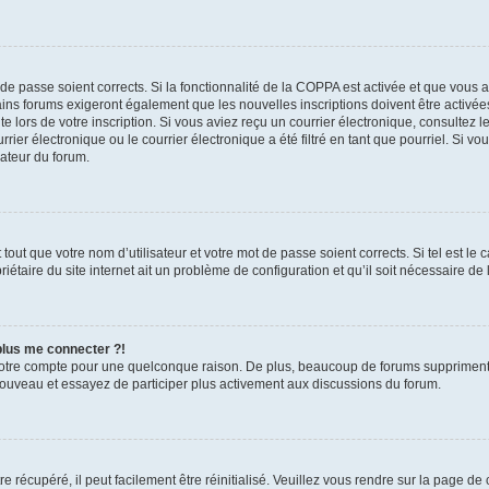
t de passe soient corrects. Si la fonctionnalité de la COPPA est activée et que vous 
ains forums exigeront également que les nouvelles inscriptions doivent être activée
te lors de votre inscription. Si vous aviez reçu un courrier électronique, consultez l
r électronique ou le courrier électronique a été filtré en tant que pourriel. Si vo
rateur du forum.
out que votre nom d’utilisateur et votre mot de passe soient corrects. Si tel est le
iétaire du site internet ait un problème de configuration et qu’il soit nécessaire de l
 plus me connecter ?!
votre compte pour une quelconque raison. De plus, beaucoup de forums suppriment pér
 nouveau et essayez de participer plus activement aux discussions du forum.
 récupéré, il peut facilement être réinitialisé. Veuillez vous rendre sur la page de