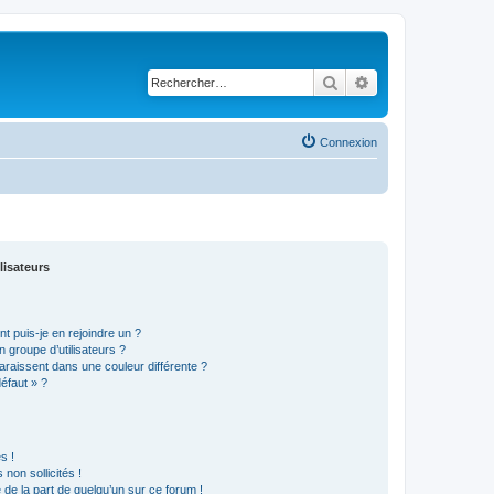
Rechercher
Recherche avancé
Connexion
lisateurs
t puis-je en rejoindre un ?
 groupe d’utilisateurs ?
araissent dans une couleur différente ?
défaut » ?
s !
non sollicités !
e de la part de quelqu’un sur ce forum !