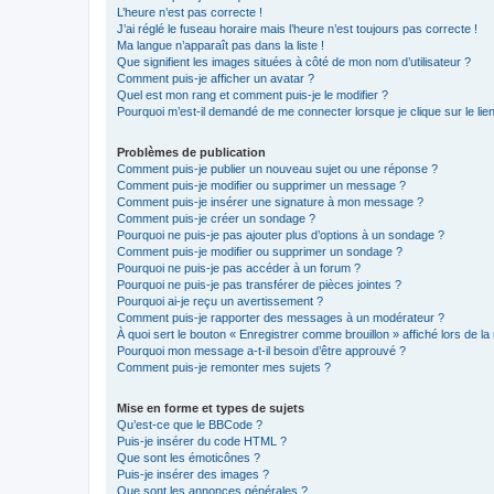
L’heure n’est pas correcte !
J’ai réglé le fuseau horaire mais l’heure n’est toujours pas correcte !
Ma langue n’apparaît pas dans la liste !
Que signifient les images situées à côté de mon nom d’utilisateur ?
Comment puis-je afficher un avatar ?
Quel est mon rang et comment puis-je le modifier ?
Pourquoi m’est-il demandé de me connecter lorsque je clique sur le lien 
Problèmes de publication
Comment puis-je publier un nouveau sujet ou une réponse ?
Comment puis-je modifier ou supprimer un message ?
Comment puis-je insérer une signature à mon message ?
Comment puis-je créer un sondage ?
Pourquoi ne puis-je pas ajouter plus d’options à un sondage ?
Comment puis-je modifier ou supprimer un sondage ?
Pourquoi ne puis-je pas accéder à un forum ?
Pourquoi ne puis-je pas transférer de pièces jointes ?
Pourquoi ai-je reçu un avertissement ?
Comment puis-je rapporter des messages à un modérateur ?
À quoi sert le bouton « Enregistrer comme brouillon » affiché lors de la 
Pourquoi mon message a-t-il besoin d’être approuvé ?
Comment puis-je remonter mes sujets ?
Mise en forme et types de sujets
Qu’est-ce que le BBCode ?
Puis-je insérer du code HTML ?
Que sont les émoticônes ?
Puis-je insérer des images ?
Que sont les annonces générales ?