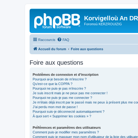
Korvigelloù An D
Foromoù KERZROUIZIG
Raccourcis
FAQ
Accueil du forum
Foire aux questions
Foire aux questions
Problèmes de connexion et d’inscription
Pourquoi ai-je besoin de m’inscrire ?
Qu’est-ce que la COPPA ?
Pourquoi ne puis-je pas m’inscrire ?
Je suis inscrit mais je ne peux pas me connecter !
Pourquoi ne puis-je pas me connecter ?
Je m’étais déjà inscrit par le passé mais ne peux à présent plus me co
J’ai perdu mon mot de passe !
Pourquoi suis-je déconnecté automatiquement ?
À quoi sert « Supprimer les cookies » ?
Préférences et paramètres des utilisateurs
Comment puis-je modifier mes paramètres ?
Comment puis-je masquer mon nom d’utilisateur de la liste des utilisate