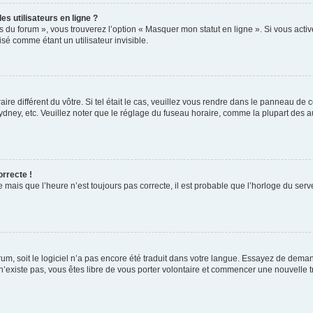
s utilisateurs en ligne ?
s du forum », vous trouverez l’option « Masquer mon statut en ligne ». Si vous activ
é comme étant un utilisateur invisible.
aire différent du vôtre. Si tel était le cas, veuillez vous rendre dans le panneau de co
ey, etc. Veuillez noter que le réglage du fuseau horaire, comme la plupart des autr
orrecte !
 mais que l’heure n’est toujours pas correcte, il est probable que l’horloge du serve
orum, soit le logiciel n’a pas encore été traduit dans votre langue. Essayez de deman
 n’existe pas, vous êtes libre de vous porter volontaire et commencer une nouvelle t