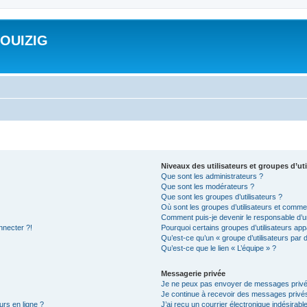
ROUIZIG
Niveaux des utilisateurs et groupes d’uti
Que sont les administrateurs ?
Que sont les modérateurs ?
Que sont les groupes d’utilisateurs ?
Où sont les groupes d’utilisateurs et commen
Comment puis-je devenir le responsable d’un
nnecter ?!
Pourquoi certains groupes d’utilisateurs app
Qu’est-ce qu’un « groupe d’utilisateurs par 
Qu’est-ce que le lien « L’équipe » ?
Messagerie privée
Je ne peux pas envoyer de messages privé
Je continue à recevoir des messages privés 
urs en ligne ?
J’ai reçu un courrier électronique indésirabl