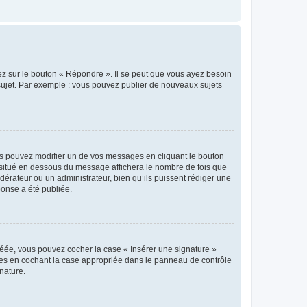
ez sur le bouton « Répondre ». Il se peut que vous ayez besoin
 sujet. Par exemple : vous pouvez publier de nouveaux sujets
s pouvez modifier un de vos messages en cliquant le bouton
e situé en dessous du message affichera le nombre de fois que
modérateur ou un administrateur, bien qu’ils puissent rédiger une
ponse a été publiée.
réée, vous pouvez cocher la case « Insérer une signature »
ages en cochant la case appropriée dans le panneau de contrôle
gnature.