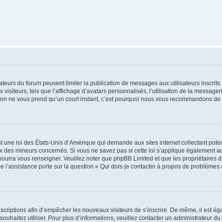
trateurs du forum peuvent limiter la publication de messages aux utilisateurs inscri
visiteurs, tels que l’affichage d’avatars personnalisés, l’utilisation de la messager
ription ne vous prend qu’un court instant, c’est pourquoi nous vous recommandons de l
t une loi des États-Unis d’Amérique qui demande aux sites internet collectant pot
 des mineurs concernés. Si vous ne savez pas si cette loi s’applique également au
 pourra vous renseigner. Veuillez noter que phpBB Limited et que les propriétaires
ue l’assistance porte sur la question « Qui dois-je contacter à propos de problèmes 
inscriptions afin d’empêcher les nouveaux visiteurs de s’inscrire. De même, il est é
s souhaitez utiliser. Pour plus d’informations, veuillez contacter un administrateur du