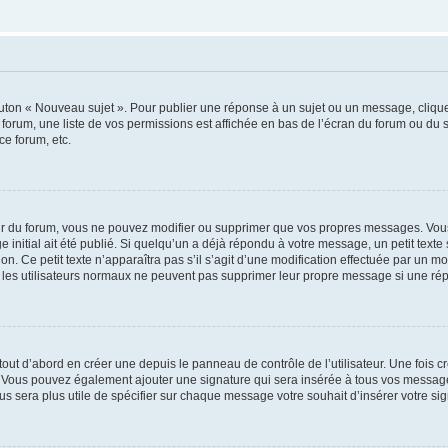
outon « Nouveau sujet ». Pour publier une réponse à un sujet ou un message, cliqu
 forum, une liste de vos permissions est affichée en bas de l’écran du forum ou du
ce forum, etc.
r du forum, vous ne pouvez modifier ou supprimer que vos propres messages. Vou
 initial ait été publié. Si quelqu’un a déjà répondu à votre message, un petit text
ion. Ce petit texte n’apparaîtra pas s’il s’agit d’une modification effectuée par un 
ue les utilisateurs normaux ne peuvent pas supprimer leur propre message si une ré
ut d’abord en créer une depuis le panneau de contrôle de l’utilisateur. Une fois c
ure. Vous pouvez également ajouter une signature qui sera insérée à tous vos mess
 vous sera plus utile de spécifier sur chaque message votre souhait d’insérer votre si