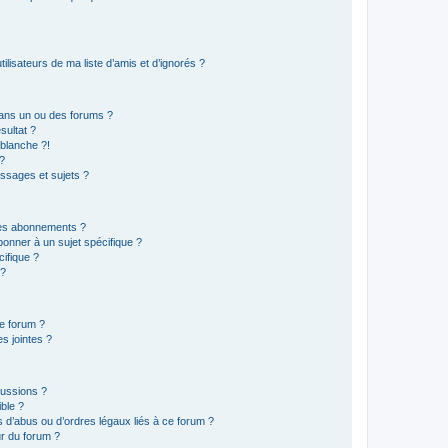
lisateurs de ma liste d’amis et d’ignorés ?
ans un ou des forums ?
sultat ?
blanche ?!
?
ssages et sujets ?
t les abonnements ?
onner à un sujet spécifique ?
ifique ?
 ?
ce forum ?
s jointes ?
cussions ?
ible ?
 d’abus ou d’ordres légaux liés à ce forum ?
r du forum ?