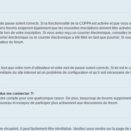
t de passe soient corrects. Si la fonctionnalité de la COPPA est activée et que vous 
ains forums exigeront également que les nouvelles inscriptions doivent être activée
te lors de votre inscription. Si vous aviez reçu un courrier électronique, consultez l
r électronique ou le courrier électronique a été filtré en tant que pourriel. Si vo
rateur du forum.
out que votre nom d’utilisateur et votre mot de passe soient corrects. Si tel est le
iétaire du site internet ait un problème de configuration et qu’il soit nécessaire de l
 plus me connecter ?!
votre compte pour une quelconque raison. De plus, beaucoup de forums suppriment pér
 nouveau et essayez de participer plus activement aux discussions du forum.
 récupéré, il peut facilement être réinitialisé. Veuillez vous rendre sur la page de