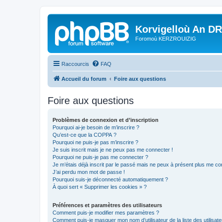
Korvigelloù An D
Foromoù KERZROUIZIG
Raccourcis
FAQ
Accueil du forum
Foire aux questions
Foire aux questions
Problèmes de connexion et d’inscription
Pourquoi ai-je besoin de m’inscrire ?
Qu’est-ce que la COPPA ?
Pourquoi ne puis-je pas m’inscrire ?
Je suis inscrit mais je ne peux pas me connecter !
Pourquoi ne puis-je pas me connecter ?
Je m’étais déjà inscrit par le passé mais ne peux à présent plus me co
J’ai perdu mon mot de passe !
Pourquoi suis-je déconnecté automatiquement ?
À quoi sert « Supprimer les cookies » ?
Préférences et paramètres des utilisateurs
Comment puis-je modifier mes paramètres ?
Comment puis-je masquer mon nom d’utilisateur de la liste des utilisate