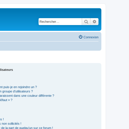
Rechercher
Recherche avancé
Connexion
lisateurs
t puis-je en rejoindre un ?
 groupe d’utilisateurs ?
araissent dans une couleur différente ?
défaut » ?
s !
non sollicités !
e de la part de quelqu’un sur ce forum !