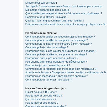
L’heure n’est pas correcte !
J’ai réglé le fuseau horaire mais l’heure n’est toujours pas correcte !
Ma langue n’apparaît pas dans la liste !
Que signifient les images situées à côté de mon nom d’utilisateur ?
Comment puis-je afficher un avatar ?
Quel est mon rang et comment puis-je le modifier ?
Pourquoi m’est-il demandé de me connecter lorsque je clique sur le lien 
Problèmes de publication
Comment puis-je publier un nouveau sujet ou une réponse ?
Comment puis-je modifier ou supprimer un message ?
Comment puis-je insérer une signature à mon message ?
Comment puis-je créer un sondage ?
Pourquoi ne puis-je pas ajouter plus d’options à un sondage ?
Comment puis-je modifier ou supprimer un sondage ?
Pourquoi ne puis-je pas accéder à un forum ?
Pourquoi ne puis-je pas transférer de pièces jointes ?
Pourquoi ai-je reçu un avertissement ?
Comment puis-je rapporter des messages à un modérateur ?
À quoi sert le bouton « Enregistrer comme brouillon » affiché lors de la 
Pourquoi mon message a-t-il besoin d’être approuvé ?
Comment puis-je remonter mes sujets ?
Mise en forme et types de sujets
Qu’est-ce que le BBCode ?
Puis-je insérer du code HTML ?
Que sont les émoticônes ?
Puis-je insérer des images ?
Que sont les annonces générales ?