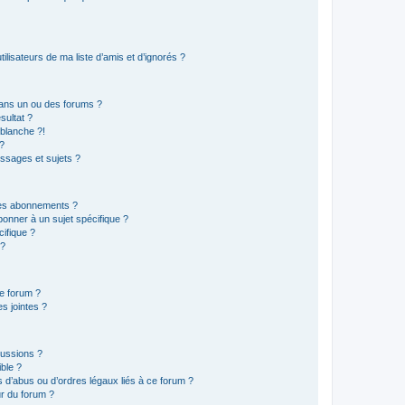
lisateurs de ma liste d’amis et d’ignorés ?
ans un ou des forums ?
sultat ?
blanche ?!
?
ssages et sujets ?
t les abonnements ?
onner à un sujet spécifique ?
ifique ?
 ?
ce forum ?
s jointes ?
cussions ?
ible ?
 d’abus ou d’ordres légaux liés à ce forum ?
r du forum ?