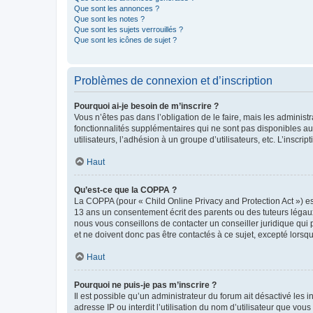
Que sont les annonces ?
Que sont les notes ?
Que sont les sujets verrouillés ?
Que sont les icônes de sujet ?
Problèmes de connexion et d’inscription
Pourquoi ai-je besoin de m’inscrire ?
Vous n’êtes pas dans l’obligation de le faire, mais les adminis
fonctionnalités supplémentaires qui ne sont pas disponibles aux 
utilisateurs, l’adhésion à un groupe d’utilisateurs, etc. L’insc
Haut
Qu’est-ce que la COPPA ?
La COPPA (pour « Child Online Privacy and Protection Act ») es
13 ans un consentement écrit des parents ou des tuteurs légaux
nous vous conseillons de contacter un conseiller juridique qui
et ne doivent donc pas être contactés à ce sujet, excepté lorsq
Haut
Pourquoi ne puis-je pas m’inscrire ?
Il est possible qu’un administrateur du forum ait désactivé les 
adresse IP ou interdit l’utilisation du nom d’utilisateur que vou