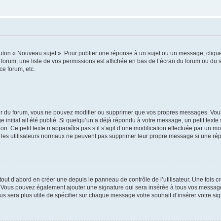
outon « Nouveau sujet ». Pour publier une réponse à un sujet ou un message, cliqu
 forum, une liste de vos permissions est affichée en bas de l’écran du forum ou du
ce forum, etc.
r du forum, vous ne pouvez modifier ou supprimer que vos propres messages. Vou
 initial ait été publié. Si quelqu’un a déjà répondu à votre message, un petit text
ion. Ce petit texte n’apparaîtra pas s’il s’agit d’une modification effectuée par un 
ue les utilisateurs normaux ne peuvent pas supprimer leur propre message si une ré
ut d’abord en créer une depuis le panneau de contrôle de l’utilisateur. Une fois c
ure. Vous pouvez également ajouter une signature qui sera insérée à tous vos mess
 vous sera plus utile de spécifier sur chaque message votre souhait d’insérer votre si