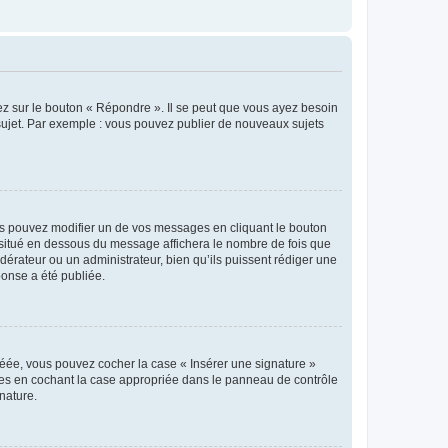
ez sur le bouton « Répondre ». Il se peut que vous ayez besoin
 sujet. Par exemple : vous pouvez publier de nouveaux sujets
s pouvez modifier un de vos messages en cliquant le bouton
e situé en dessous du message affichera le nombre de fois que
modérateur ou un administrateur, bien qu’ils puissent rédiger une
ponse a été publiée.
réée, vous pouvez cocher la case « Insérer une signature »
ages en cochant la case appropriée dans le panneau de contrôle
gnature.