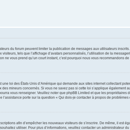
trateurs du forum peuvent limiter la publication de messages aux utilisateurs inscri
visiteurs, tels que l’affichage d’avatars personnalisés, l’utilisation de la messager
ription ne vous prend qu’un court instant, c’est pourquoi nous vous recommandons de l
t une loi des États-Unis d’Amérique qui demande aux sites internet collectant pot
 des mineurs concernés. Si vous ne savez pas si cette loi s’applique également au
 pourra vous renseigner. Veuillez noter que phpBB Limited et que les propriétaires
ue l’assistance porte sur la question « Qui dois-je contacter à propos de problèmes 
inscriptions afin d’empêcher les nouveaux visiteurs de s’inscrire. De même, il est é
s souhaitez utiliser. Pour plus d’informations, veuillez contacter un administrateur du