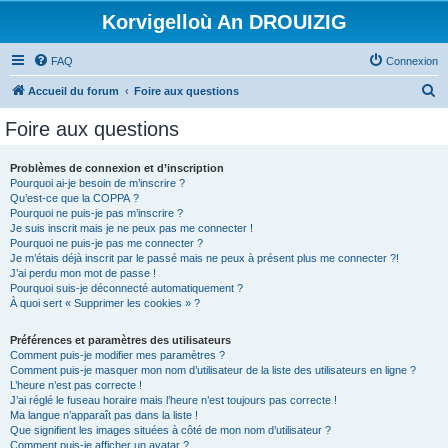
Korvigelloù An DROUIZIG
FAQ
Connexion
R
Accueil du forum
Foire aux questions
e
Foire aux questions
c
h
Problèmes de connexion et d’inscription
Pourquoi ai-je besoin de m’inscrire ?
e
Qu’est-ce que la COPPA ?
r
Pourquoi ne puis-je pas m’inscrire ?
Je suis inscrit mais je ne peux pas me connecter !
c
Pourquoi ne puis-je pas me connecter ?
Je m’étais déjà inscrit par le passé mais ne peux à présent plus me connecter ?!
h
J’ai perdu mon mot de passe !
e
Pourquoi suis-je déconnecté automatiquement ?
À quoi sert « Supprimer les cookies » ?
r
Préférences et paramètres des utilisateurs
Comment puis-je modifier mes paramètres ?
Comment puis-je masquer mon nom d’utilisateur de la liste des utilisateurs en ligne ?
L’heure n’est pas correcte !
J’ai réglé le fuseau horaire mais l’heure n’est toujours pas correcte !
Ma langue n’apparaît pas dans la liste !
Que signifient les images situées à côté de mon nom d’utilisateur ?
Comment puis-je afficher un avatar ?