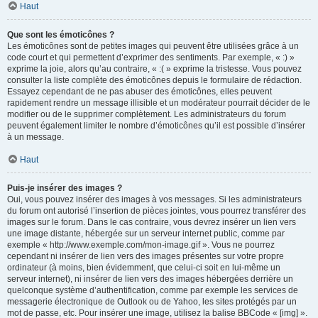
Haut
Que sont les émoticônes ?
Les émoticônes sont de petites images qui peuvent être utilisées grâce à un
code court et qui permettent d’exprimer des sentiments. Par exemple, « :) »
exprime la joie, alors qu’au contraire, « :( » exprime la tristesse. Vous pouvez
consulter la liste complète des émoticônes depuis le formulaire de rédaction.
Essayez cependant de ne pas abuser des émoticônes, elles peuvent
rapidement rendre un message illisible et un modérateur pourrait décider de le
modifier ou de le supprimer complètement. Les administrateurs du forum
peuvent également limiter le nombre d’émoticônes qu’il est possible d’insérer
à un message.
Haut
Puis-je insérer des images ?
Oui, vous pouvez insérer des images à vos messages. Si les administrateurs
du forum ont autorisé l’insertion de pièces jointes, vous pourrez transférer des
images sur le forum. Dans le cas contraire, vous devrez insérer un lien vers
une image distante, hébergée sur un serveur internet public, comme par
exemple « http://www.exemple.com/mon-image.gif ». Vous ne pourrez
cependant ni insérer de lien vers des images présentes sur votre propre
ordinateur (à moins, bien évidemment, que celui-ci soit en lui-même un
serveur internet), ni insérer de lien vers des images hébergées derrière un
quelconque système d’authentification, comme par exemple les services de
messagerie électronique de Outlook ou de Yahoo, les sites protégés par un
mot de passe, etc. Pour insérer une image, utilisez la balise BBCode « [img] ».