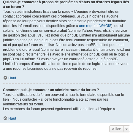
Qui dois-je contacter à propos de problèmes d’abus ou d’ordres légaux liés
à ce forum ?
Tous les administrateurs listés sur la page « L’équipe » devraient être un
contact approprié concernant ces problèmes. Si vous n’obtenez aucune
réponse de leur part, vous devriez alors contacter le propriétaire du domaine
(dont les informations sont disponibles grâce à
une requête WHOIS
), ou, si
celui-ci fonctionne sur un service gratuit (comme Yahoo, Free, etc.), le service
de gestion des abus. Veuillez noter que phpBB Limited n’a absolument aucune
juridiction et ne peut en aucun cas être tenu comme responsable de comment,
où et par qui ce forum est utilisé. Ne contactez pas phpBB Limited pour tout
problème d’ordre légal (commentaire incessant, insultant, diffamatoire, etc.) qui
ne sont pas directement reliés avec le site internet de phpBB.com ou le logiciel
phpBB en lui-même. Si vous envoyez un courrier électronique à phpBB
Limited à propos d’une utilisation de tierce partie de ce logiciel, attendez-vous
à une réponse laconique ou à ne pas recevoir de réponse.
Haut
Comment puis-je contacter un administrateur du forum ?
Tous les utilisateurs du forum peuvent utiliser le formulaire disponible sur le
lien « Nous contacter » si cette fonctionnalité a été activée par les
administrateurs du forum.
Les membres du forum peuvent également utiliser le lien « L’équipe ».
Haut
Aller