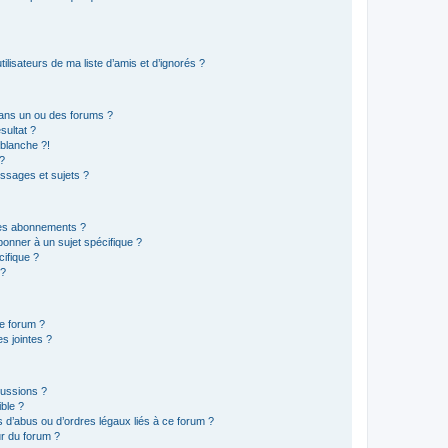
lisateurs de ma liste d’amis et d’ignorés ?
ans un ou des forums ?
sultat ?
blanche ?!
?
ssages et sujets ?
t les abonnements ?
onner à un sujet spécifique ?
ifique ?
 ?
ce forum ?
s jointes ?
cussions ?
ible ?
 d’abus ou d’ordres légaux liés à ce forum ?
r du forum ?