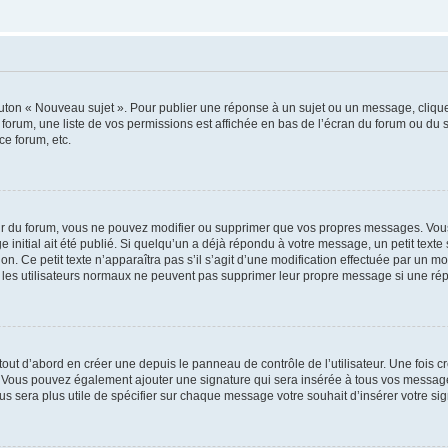
outon « Nouveau sujet ». Pour publier une réponse à un sujet ou un message, cliqu
 forum, une liste de vos permissions est affichée en bas de l’écran du forum ou du
ce forum, etc.
r du forum, vous ne pouvez modifier ou supprimer que vos propres messages. Vou
 initial ait été publié. Si quelqu’un a déjà répondu à votre message, un petit text
ion. Ce petit texte n’apparaîtra pas s’il s’agit d’une modification effectuée par un 
ue les utilisateurs normaux ne peuvent pas supprimer leur propre message si une ré
ut d’abord en créer une depuis le panneau de contrôle de l’utilisateur. Une fois c
ure. Vous pouvez également ajouter une signature qui sera insérée à tous vos mess
 vous sera plus utile de spécifier sur chaque message votre souhait d’insérer votre si