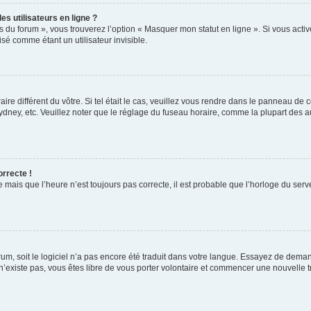
s utilisateurs en ligne ?
s du forum », vous trouverez l’option « Masquer mon statut en ligne ». Si vous activ
é comme étant un utilisateur invisible.
aire différent du vôtre. Si tel était le cas, veuillez vous rendre dans le panneau de co
ey, etc. Veuillez noter que le réglage du fuseau horaire, comme la plupart des autr
orrecte !
 mais que l’heure n’est toujours pas correcte, il est probable que l’horloge du serve
orum, soit le logiciel n’a pas encore été traduit dans votre langue. Essayez de deman
 n’existe pas, vous êtes libre de vous porter volontaire et commencer une nouvelle t