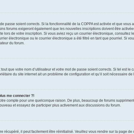
t de passe soient corrects. Si la fonctionnalité de la COPPA est activée et que vous 
ains forums exigeront également que les nouvelles inscriptions doivent être activée
te lors de votre inscription. Si vous aviez reçu un courrier électronique, consultez l
r électronique ou le courrier électronique a été filtré en tant que pourriel. Si vo
rateur du forum.
out que votre nom d’utilisateur et votre mot de passe soient corrects. Si tel est le
iétaire du site internet ait un problème de configuration et qu’il soit nécessaire de l
 plus me connecter ?!
votre compte pour une quelconque raison. De plus, beaucoup de forums suppriment pér
 nouveau et essayez de participer plus activement aux discussions du forum.
 récupéré, il peut facilement être réinitialisé. Veuillez vous rendre sur la page de