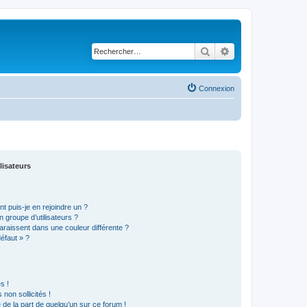
Rechercher
Recherche avancé
Connexion
lisateurs
t puis-je en rejoindre un ?
 groupe d’utilisateurs ?
araissent dans une couleur différente ?
défaut » ?
s !
non sollicités !
e de la part de quelqu’un sur ce forum !