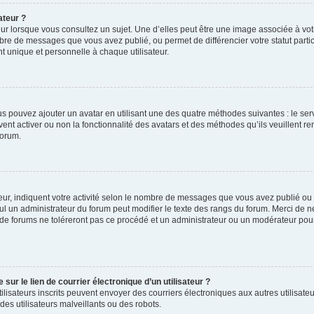
ateur ?
ur lorsque vous consultez un sujet. Une d’elles peut être une image associée à vo
mbre de messages que vous avez publié, ou permet de différencier votre statut parti
 unique et personnelle à chaque utilisateur.
ous pouvez ajouter un avatar en utilisant une des quatre méthodes suivantes : le serv
ent activer ou non la fonctionnalité des avatars et des méthodes qu’ils veuillent ren
forum.
ur, indiquent votre activité selon le nombre de messages que vous avez publié ou id
eul un administrateur du forum peut modifier le texte des rangs du forum. Merci de 
de forums ne toléreront pas ce procédé et un administrateur ou un modérateur pou
ur le lien de courrier électronique d’un utilisateur ?
s utilisateurs inscrits peuvent envoyer des courriers électroniques aux autres utili
es utilisateurs malveillants ou des robots.