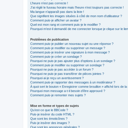
L’heure n’est pas correcte !
J’ai réglé le fuseau horaire mais l’heure n’est toujours pas correcte !
Ma langue n’apparaît pas dans la liste !
Que signifient les images situées à côté de mon nom d’utilisateur ?
Comment puis-je afficher un avatar ?
Quel est mon rang et comment puis-je le modifier ?
Pourquoi m’est-il demandé de me connecter lorsque je clique sur le lien 
Problèmes de publication
Comment puis-je publier un nouveau sujet ou une réponse ?
Comment puis-je modifier ou supprimer un message ?
Comment puis-je insérer une signature à mon message ?
Comment puis-je créer un sondage ?
Pourquoi ne puis-je pas ajouter plus d’options à un sondage ?
Comment puis-je modifier ou supprimer un sondage ?
Pourquoi ne puis-je pas accéder à un forum ?
Pourquoi ne puis-je pas transférer de pièces jointes ?
Pourquoi ai-je reçu un avertissement ?
Comment puis-je rapporter des messages à un modérateur ?
À quoi sert le bouton « Enregistrer comme brouillon » affiché lors de la 
Pourquoi mon message a-t-il besoin d’être approuvé ?
Comment puis-je remonter mes sujets ?
Mise en forme et types de sujets
Qu’est-ce que le BBCode ?
Puis-je insérer du code HTML ?
Que sont les émoticônes ?
Puis-je insérer des images ?
Que sont les annonces générales ?