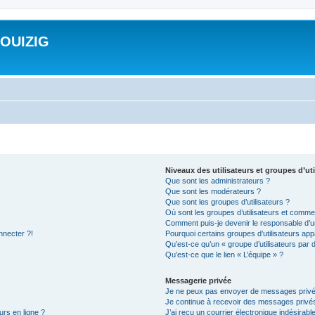
ROUIZIG
Niveaux des utilisateurs et groupes d’uti
Que sont les administrateurs ?
Que sont les modérateurs ?
Que sont les groupes d’utilisateurs ?
Où sont les groupes d’utilisateurs et commen
Comment puis-je devenir le responsable d’un
nnecter ?!
Pourquoi certains groupes d’utilisateurs app
Qu’est-ce qu’un « groupe d’utilisateurs par 
Qu’est-ce que le lien « L’équipe » ?
Messagerie privée
Je ne peux pas envoyer de messages privé
Je continue à recevoir des messages privés 
urs en ligne ?
J’ai reçu un courrier électronique indésirabl