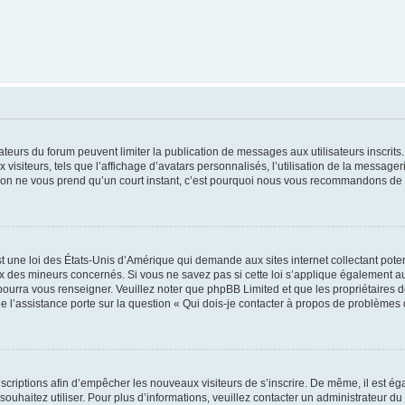
trateurs du forum peuvent limiter la publication de messages aux utilisateurs inscri
visiteurs, tels que l’affichage d’avatars personnalisés, l’utilisation de la messager
ription ne vous prend qu’un court instant, c’est pourquoi nous vous recommandons de l
t une loi des États-Unis d’Amérique qui demande aux sites internet collectant pot
 des mineurs concernés. Si vous ne savez pas si cette loi s’applique également au
 pourra vous renseigner. Veuillez noter que phpBB Limited et que les propriétaires
ue l’assistance porte sur la question « Qui dois-je contacter à propos de problèmes 
inscriptions afin d’empêcher les nouveaux visiteurs de s’inscrire. De même, il est é
s souhaitez utiliser. Pour plus d’informations, veuillez contacter un administrateur du