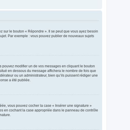
ez sur le bouton « Répondre ». Il se peut que vous ayez besoin
 sujet. Par exemple : vous pouvez publier de nouveaux sujets
s pouvez modifier un de vos messages en cliquant le bouton
e situé en dessous du message affichera le nombre de fois que
modérateur ou un administrateur, bien qu’ils puissent rédiger une
ponse a été publiée.
réée, vous pouvez cocher la case « Insérer une signature »
ages en cochant la case appropriée dans le panneau de contrôle
gnature.