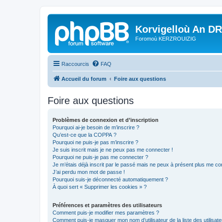
Korvigelloù An D
Foromoù KERZROUIZIG
Raccourcis
FAQ
Accueil du forum
Foire aux questions
Foire aux questions
Problèmes de connexion et d’inscription
Pourquoi ai-je besoin de m’inscrire ?
Qu’est-ce que la COPPA ?
Pourquoi ne puis-je pas m’inscrire ?
Je suis inscrit mais je ne peux pas me connecter !
Pourquoi ne puis-je pas me connecter ?
Je m’étais déjà inscrit par le passé mais ne peux à présent plus me co
J’ai perdu mon mot de passe !
Pourquoi suis-je déconnecté automatiquement ?
À quoi sert « Supprimer les cookies » ?
Préférences et paramètres des utilisateurs
Comment puis-je modifier mes paramètres ?
Comment puis-je masquer mon nom d’utilisateur de la liste des utilisate