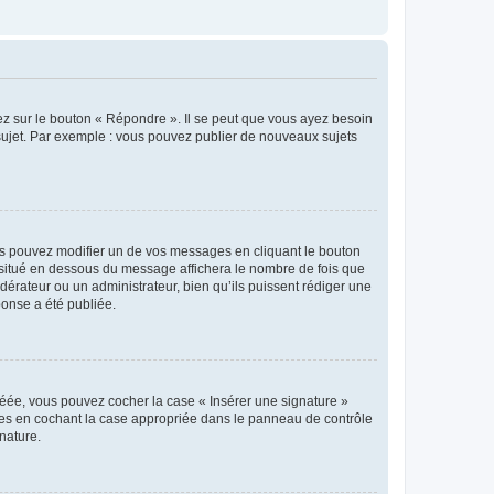
ez sur le bouton « Répondre ». Il se peut que vous ayez besoin
 sujet. Par exemple : vous pouvez publier de nouveaux sujets
s pouvez modifier un de vos messages en cliquant le bouton
e situé en dessous du message affichera le nombre de fois que
modérateur ou un administrateur, bien qu’ils puissent rédiger une
ponse a été publiée.
réée, vous pouvez cocher la case « Insérer une signature »
ages en cochant la case appropriée dans le panneau de contrôle
gnature.