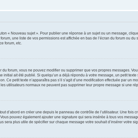
outon « Nouveau sujet ». Pour publier une réponse à un sujet ou un message, cliqu
 forum, une liste de vos permissions est affichée en bas de l’écran du forum ou du
ce forum, etc.
r du forum, vous ne pouvez modifier ou supprimer que vos propres messages. Vou
 initial ait été publié. Si quelqu’un a déjà répondu à votre message, un petit text
ion. Ce petit texte n’apparaîtra pas s’il s’agit d’une modification effectuée par un 
ue les utilisateurs normaux ne peuvent pas supprimer leur propre message si une ré
ut d’abord en créer une depuis le panneau de contrôle de l’utilisateur. Une fois c
ure. Vous pouvez également ajouter une signature qui sera insérée à tous vos mess
 vous sera plus utile de spécifier sur chaque message votre souhait d’insérer votre si