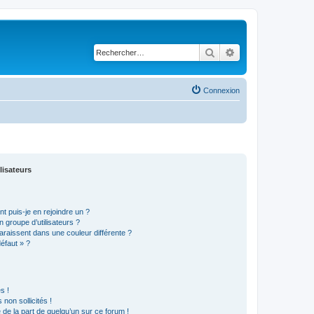
Rechercher
Recherche avancé
Connexion
lisateurs
t puis-je en rejoindre un ?
 groupe d’utilisateurs ?
araissent dans une couleur différente ?
défaut » ?
s !
non sollicités !
e de la part de quelqu’un sur ce forum !