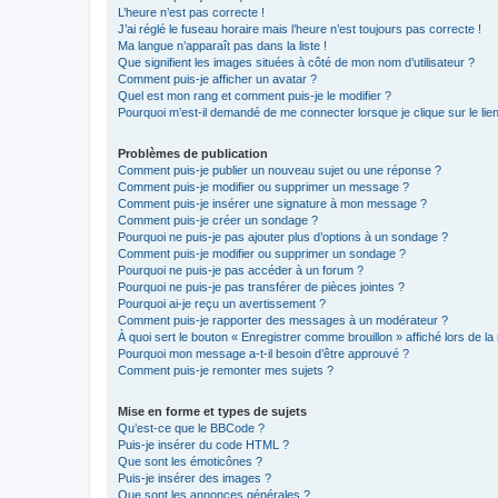
L’heure n’est pas correcte !
J’ai réglé le fuseau horaire mais l’heure n’est toujours pas correcte !
Ma langue n’apparaît pas dans la liste !
Que signifient les images situées à côté de mon nom d’utilisateur ?
Comment puis-je afficher un avatar ?
Quel est mon rang et comment puis-je le modifier ?
Pourquoi m’est-il demandé de me connecter lorsque je clique sur le lien 
Problèmes de publication
Comment puis-je publier un nouveau sujet ou une réponse ?
Comment puis-je modifier ou supprimer un message ?
Comment puis-je insérer une signature à mon message ?
Comment puis-je créer un sondage ?
Pourquoi ne puis-je pas ajouter plus d’options à un sondage ?
Comment puis-je modifier ou supprimer un sondage ?
Pourquoi ne puis-je pas accéder à un forum ?
Pourquoi ne puis-je pas transférer de pièces jointes ?
Pourquoi ai-je reçu un avertissement ?
Comment puis-je rapporter des messages à un modérateur ?
À quoi sert le bouton « Enregistrer comme brouillon » affiché lors de la 
Pourquoi mon message a-t-il besoin d’être approuvé ?
Comment puis-je remonter mes sujets ?
Mise en forme et types de sujets
Qu’est-ce que le BBCode ?
Puis-je insérer du code HTML ?
Que sont les émoticônes ?
Puis-je insérer des images ?
Que sont les annonces générales ?