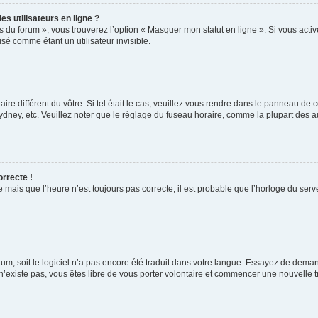
s utilisateurs en ligne ?
s du forum », vous trouverez l’option « Masquer mon statut en ligne ». Si vous activ
é comme étant un utilisateur invisible.
aire différent du vôtre. Si tel était le cas, veuillez vous rendre dans le panneau de co
ey, etc. Veuillez noter que le réglage du fuseau horaire, comme la plupart des autr
orrecte !
 mais que l’heure n’est toujours pas correcte, il est probable que l’horloge du serve
orum, soit le logiciel n’a pas encore été traduit dans votre langue. Essayez de deman
 n’existe pas, vous êtes libre de vous porter volontaire et commencer une nouvelle t