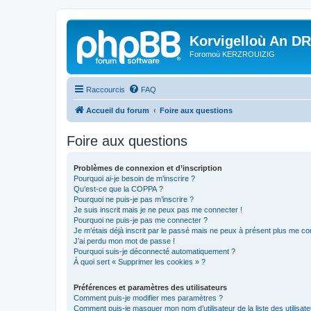
Korvigelloù An D
Foromoù KERZROUIZIG
Raccourcis
FAQ
Accueil du forum
Foire aux questions
Foire aux questions
Problèmes de connexion et d’inscription
Pourquoi ai-je besoin de m’inscrire ?
Qu’est-ce que la COPPA ?
Pourquoi ne puis-je pas m’inscrire ?
Je suis inscrit mais je ne peux pas me connecter !
Pourquoi ne puis-je pas me connecter ?
Je m’étais déjà inscrit par le passé mais ne peux à présent plus me co
J’ai perdu mon mot de passe !
Pourquoi suis-je déconnecté automatiquement ?
À quoi sert « Supprimer les cookies » ?
Préférences et paramètres des utilisateurs
Comment puis-je modifier mes paramètres ?
Comment puis-je masquer mon nom d’utilisateur de la liste des utilisate