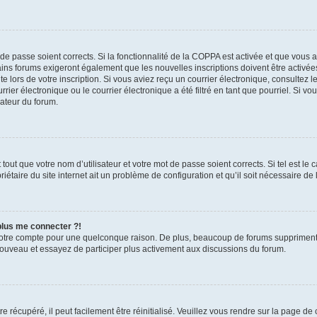
t de passe soient corrects. Si la fonctionnalité de la COPPA est activée et que vous 
ains forums exigeront également que les nouvelles inscriptions doivent être activée
te lors de votre inscription. Si vous aviez reçu un courrier électronique, consultez l
r électronique ou le courrier électronique a été filtré en tant que pourriel. Si vo
rateur du forum.
out que votre nom d’utilisateur et votre mot de passe soient corrects. Si tel est le
iétaire du site internet ait un problème de configuration et qu’il soit nécessaire de l
 plus me connecter ?!
votre compte pour une quelconque raison. De plus, beaucoup de forums suppriment pér
 nouveau et essayez de participer plus activement aux discussions du forum.
 récupéré, il peut facilement être réinitialisé. Veuillez vous rendre sur la page de