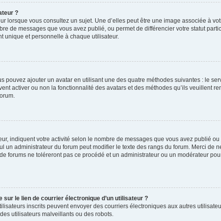
ateur ?
ur lorsque vous consultez un sujet. Une d’elles peut être une image associée à vo
mbre de messages que vous avez publié, ou permet de différencier votre statut parti
 unique et personnelle à chaque utilisateur.
ous pouvez ajouter un avatar en utilisant une des quatre méthodes suivantes : le serv
ent activer ou non la fonctionnalité des avatars et des méthodes qu’ils veuillent ren
forum.
ur, indiquent votre activité selon le nombre de messages que vous avez publié ou id
eul un administrateur du forum peut modifier le texte des rangs du forum. Merci de 
de forums ne toléreront pas ce procédé et un administrateur ou un modérateur pou
ur le lien de courrier électronique d’un utilisateur ?
s utilisateurs inscrits peuvent envoyer des courriers électroniques aux autres utili
es utilisateurs malveillants ou des robots.