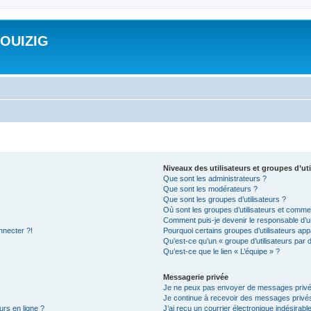
ROUIZIG
Niveaux des utilisateurs et groupes d’uti
Que sont les administrateurs ?
Que sont les modérateurs ?
Que sont les groupes d’utilisateurs ?
Où sont les groupes d’utilisateurs et commen
Comment puis-je devenir le responsable d’un
nnecter ?!
Pourquoi certains groupes d’utilisateurs app
Qu’est-ce qu’un « groupe d’utilisateurs par 
Qu’est-ce que le lien « L’équipe » ?
Messagerie privée
Je ne peux pas envoyer de messages privé
Je continue à recevoir des messages privés 
urs en ligne ?
J’ai reçu un courrier électronique indésirabl