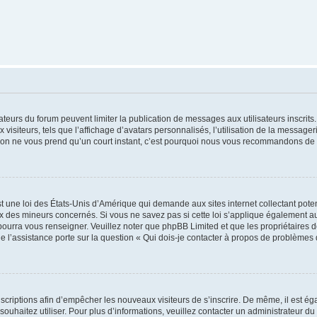
trateurs du forum peuvent limiter la publication de messages aux utilisateurs inscri
visiteurs, tels que l’affichage d’avatars personnalisés, l’utilisation de la messager
ription ne vous prend qu’un court instant, c’est pourquoi nous vous recommandons de l
t une loi des États-Unis d’Amérique qui demande aux sites internet collectant pot
 des mineurs concernés. Si vous ne savez pas si cette loi s’applique également au
 pourra vous renseigner. Veuillez noter que phpBB Limited et que les propriétaires
ue l’assistance porte sur la question « Qui dois-je contacter à propos de problèmes 
inscriptions afin d’empêcher les nouveaux visiteurs de s’inscrire. De même, il est é
s souhaitez utiliser. Pour plus d’informations, veuillez contacter un administrateur du