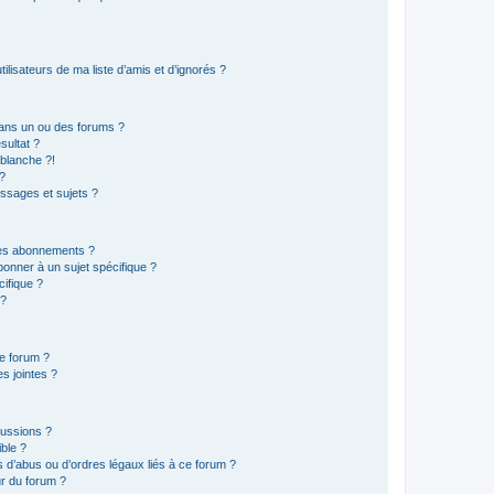
lisateurs de ma liste d’amis et d’ignorés ?
ans un ou des forums ?
sultat ?
blanche ?!
?
ssages et sujets ?
t les abonnements ?
onner à un sujet spécifique ?
ifique ?
 ?
ce forum ?
s jointes ?
cussions ?
ible ?
 d’abus ou d’ordres légaux liés à ce forum ?
r du forum ?