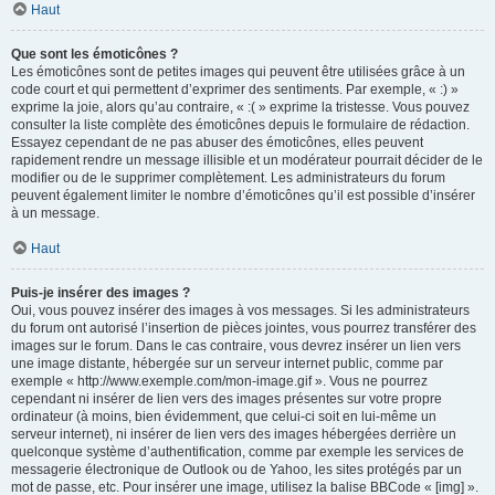
Haut
Que sont les émoticônes ?
Les émoticônes sont de petites images qui peuvent être utilisées grâce à un
code court et qui permettent d’exprimer des sentiments. Par exemple, « :) »
exprime la joie, alors qu’au contraire, « :( » exprime la tristesse. Vous pouvez
consulter la liste complète des émoticônes depuis le formulaire de rédaction.
Essayez cependant de ne pas abuser des émoticônes, elles peuvent
rapidement rendre un message illisible et un modérateur pourrait décider de le
modifier ou de le supprimer complètement. Les administrateurs du forum
peuvent également limiter le nombre d’émoticônes qu’il est possible d’insérer
à un message.
Haut
Puis-je insérer des images ?
Oui, vous pouvez insérer des images à vos messages. Si les administrateurs
du forum ont autorisé l’insertion de pièces jointes, vous pourrez transférer des
images sur le forum. Dans le cas contraire, vous devrez insérer un lien vers
une image distante, hébergée sur un serveur internet public, comme par
exemple « http://www.exemple.com/mon-image.gif ». Vous ne pourrez
cependant ni insérer de lien vers des images présentes sur votre propre
ordinateur (à moins, bien évidemment, que celui-ci soit en lui-même un
serveur internet), ni insérer de lien vers des images hébergées derrière un
quelconque système d’authentification, comme par exemple les services de
messagerie électronique de Outlook ou de Yahoo, les sites protégés par un
mot de passe, etc. Pour insérer une image, utilisez la balise BBCode « [img] ».