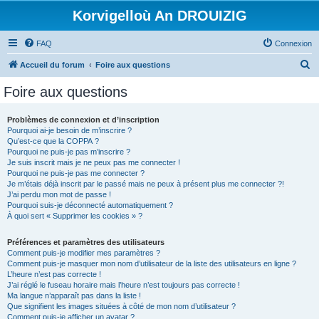
Korvigelloù An DROUIZIG
FAQ
Connexion
R
Accueil du forum
Foire aux questions
e
Foire aux questions
c
h
Problèmes de connexion et d’inscription
Pourquoi ai-je besoin de m’inscrire ?
e
Qu’est-ce que la COPPA ?
r
Pourquoi ne puis-je pas m’inscrire ?
Je suis inscrit mais je ne peux pas me connecter !
c
Pourquoi ne puis-je pas me connecter ?
Je m’étais déjà inscrit par le passé mais ne peux à présent plus me connecter ?!
h
J’ai perdu mon mot de passe !
e
Pourquoi suis-je déconnecté automatiquement ?
À quoi sert « Supprimer les cookies » ?
r
Préférences et paramètres des utilisateurs
Comment puis-je modifier mes paramètres ?
Comment puis-je masquer mon nom d’utilisateur de la liste des utilisateurs en ligne ?
L’heure n’est pas correcte !
J’ai réglé le fuseau horaire mais l’heure n’est toujours pas correcte !
Ma langue n’apparaît pas dans la liste !
Que signifient les images situées à côté de mon nom d’utilisateur ?
Comment puis-je afficher un avatar ?