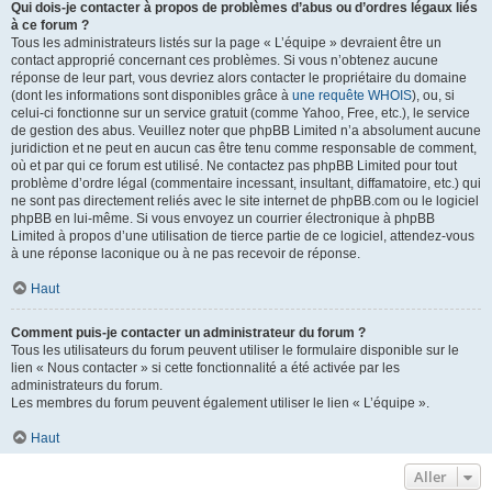
Qui dois-je contacter à propos de problèmes d’abus ou d’ordres légaux liés
à ce forum ?
Tous les administrateurs listés sur la page « L’équipe » devraient être un
contact approprié concernant ces problèmes. Si vous n’obtenez aucune
réponse de leur part, vous devriez alors contacter le propriétaire du domaine
(dont les informations sont disponibles grâce à
une requête WHOIS
), ou, si
celui-ci fonctionne sur un service gratuit (comme Yahoo, Free, etc.), le service
de gestion des abus. Veuillez noter que phpBB Limited n’a absolument aucune
juridiction et ne peut en aucun cas être tenu comme responsable de comment,
où et par qui ce forum est utilisé. Ne contactez pas phpBB Limited pour tout
problème d’ordre légal (commentaire incessant, insultant, diffamatoire, etc.) qui
ne sont pas directement reliés avec le site internet de phpBB.com ou le logiciel
phpBB en lui-même. Si vous envoyez un courrier électronique à phpBB
Limited à propos d’une utilisation de tierce partie de ce logiciel, attendez-vous
à une réponse laconique ou à ne pas recevoir de réponse.
Haut
Comment puis-je contacter un administrateur du forum ?
Tous les utilisateurs du forum peuvent utiliser le formulaire disponible sur le
lien « Nous contacter » si cette fonctionnalité a été activée par les
administrateurs du forum.
Les membres du forum peuvent également utiliser le lien « L’équipe ».
Haut
Aller