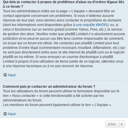
Qui dois-je contacter à propos de problèmes d’abus ou d’ordres légaux liés
à ce forum ?
Tous les administrateurs listés sur la page « L’équipe » devraient être un
contact approprié concernant ces problèmes. Si vous n’obtenez aucune
réponse de leur part, vous devriez alors contacter le propriétaire du domaine
(dont les informations sont disponibles grâce à
une requête WHOIS
), ou, si
celui-ci fonctionne sur un service gratuit (comme Yahoo, Free, etc.), le service
de gestion des abus. Veuillez noter que phpBB Limited n’a absolument aucune
juridiction et ne peut en aucun cas être tenu comme responsable de comment,
où et par qui ce forum est utilisé. Ne contactez pas phpBB Limited pour tout
problème d’ordre légal (commentaire incessant, insultant, diffamatoire, etc.) qui
ne sont pas directement reliés avec le site internet de phpBB.com ou le logiciel
phpBB en lui-même. Si vous envoyez un courrier électronique à phpBB
Limited à propos d’une utilisation de tierce partie de ce logiciel, attendez-vous
à une réponse laconique ou à ne pas recevoir de réponse.
Haut
Comment puis-je contacter un administrateur du forum ?
Tous les utilisateurs du forum peuvent utiliser le formulaire disponible sur le
lien « Nous contacter » si cette fonctionnalité a été activée par les
administrateurs du forum.
Les membres du forum peuvent également utiliser le lien « L’équipe ».
Haut
Aller