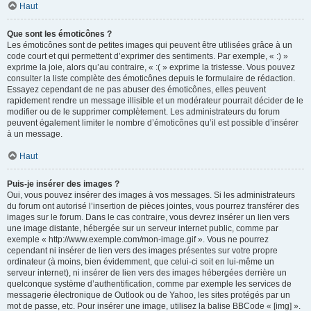
Haut
Que sont les émoticônes ?
Les émoticônes sont de petites images qui peuvent être utilisées grâce à un
code court et qui permettent d’exprimer des sentiments. Par exemple, « :) »
exprime la joie, alors qu’au contraire, « :( » exprime la tristesse. Vous pouvez
consulter la liste complète des émoticônes depuis le formulaire de rédaction.
Essayez cependant de ne pas abuser des émoticônes, elles peuvent
rapidement rendre un message illisible et un modérateur pourrait décider de le
modifier ou de le supprimer complètement. Les administrateurs du forum
peuvent également limiter le nombre d’émoticônes qu’il est possible d’insérer
à un message.
Haut
Puis-je insérer des images ?
Oui, vous pouvez insérer des images à vos messages. Si les administrateurs
du forum ont autorisé l’insertion de pièces jointes, vous pourrez transférer des
images sur le forum. Dans le cas contraire, vous devrez insérer un lien vers
une image distante, hébergée sur un serveur internet public, comme par
exemple « http://www.exemple.com/mon-image.gif ». Vous ne pourrez
cependant ni insérer de lien vers des images présentes sur votre propre
ordinateur (à moins, bien évidemment, que celui-ci soit en lui-même un
serveur internet), ni insérer de lien vers des images hébergées derrière un
quelconque système d’authentification, comme par exemple les services de
messagerie électronique de Outlook ou de Yahoo, les sites protégés par un
mot de passe, etc. Pour insérer une image, utilisez la balise BBCode « [img] ».