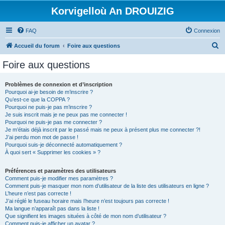
Korvigelloù An DROUIZIG
FAQ
Connexion
R
Accueil du forum
Foire aux questions
e
Foire aux questions
c
h
Problèmes de connexion et d’inscription
Pourquoi ai-je besoin de m’inscrire ?
e
Qu’est-ce que la COPPA ?
r
Pourquoi ne puis-je pas m’inscrire ?
Je suis inscrit mais je ne peux pas me connecter !
c
Pourquoi ne puis-je pas me connecter ?
Je m’étais déjà inscrit par le passé mais ne peux à présent plus me connecter ?!
h
J’ai perdu mon mot de passe !
e
Pourquoi suis-je déconnecté automatiquement ?
À quoi sert « Supprimer les cookies » ?
r
Préférences et paramètres des utilisateurs
Comment puis-je modifier mes paramètres ?
Comment puis-je masquer mon nom d’utilisateur de la liste des utilisateurs en ligne ?
L’heure n’est pas correcte !
J’ai réglé le fuseau horaire mais l’heure n’est toujours pas correcte !
Ma langue n’apparaît pas dans la liste !
Que signifient les images situées à côté de mon nom d’utilisateur ?
Comment puis-je afficher un avatar ?