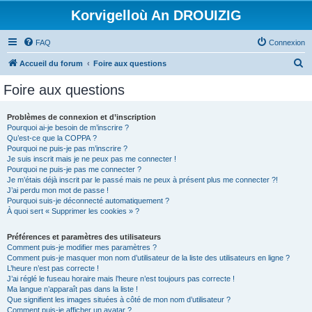
Korvigelloù An DROUIZIG
FAQ
Connexion
R
Accueil du forum
Foire aux questions
e
Foire aux questions
c
h
Problèmes de connexion et d’inscription
Pourquoi ai-je besoin de m’inscrire ?
e
Qu’est-ce que la COPPA ?
r
Pourquoi ne puis-je pas m’inscrire ?
Je suis inscrit mais je ne peux pas me connecter !
c
Pourquoi ne puis-je pas me connecter ?
Je m’étais déjà inscrit par le passé mais ne peux à présent plus me connecter ?!
h
J’ai perdu mon mot de passe !
e
Pourquoi suis-je déconnecté automatiquement ?
À quoi sert « Supprimer les cookies » ?
r
Préférences et paramètres des utilisateurs
Comment puis-je modifier mes paramètres ?
Comment puis-je masquer mon nom d’utilisateur de la liste des utilisateurs en ligne ?
L’heure n’est pas correcte !
J’ai réglé le fuseau horaire mais l’heure n’est toujours pas correcte !
Ma langue n’apparaît pas dans la liste !
Que signifient les images situées à côté de mon nom d’utilisateur ?
Comment puis-je afficher un avatar ?