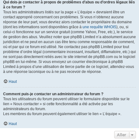
Qui dois-je contacter à propos de problèmes d’abus ou d’ordres légaux liés
à ce forum ?
Tous les administrateurs listés sur la page « L’équipe » devraient être un
contact approprié concernant ces problèmes. Si vous n’obtenez aucune
réponse de leur part, vous devriez alors contacter le propriétaire du domaine
(dont les informations sont disponibles grâce à
une requête WHOIS
), ou, si
celui-ci fonctionne sur un service gratuit (comme Yahoo, Free, etc.), le service
de gestion des abus. Veuillez noter que phpBB Limited n’a absolument aucune
juridiction et ne peut en aucun cas être tenu comme responsable de comment,
où et par qui ce forum est utilisé. Ne contactez pas phpBB Limited pour tout
problème d’ordre légal (commentaire incessant, insultant, diffamatoire, etc.) qui
ne sont pas directement reliés avec le site internet de phpBB.com ou le logiciel
phpBB en lui-même. Si vous envoyez un courrier électronique à phpBB
Limited à propos d’une utilisation de tierce partie de ce logiciel, attendez-vous
à une réponse laconique ou à ne pas recevoir de réponse.
Haut
Comment puis-je contacter un administrateur du forum ?
Tous les utilisateurs du forum peuvent utiliser le formulaire disponible sur le
lien « Nous contacter » si cette fonctionnalité a été activée par les
administrateurs du forum.
Les membres du forum peuvent également utiliser le lien « L’équipe ».
Haut
Aller