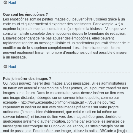
Haut
Que sont les émoticônes ?
Les émoticônes sont de petites images qui peuvent être utilisées grâce à un
code court et qui permettent d’exprimer des sentiments. Par exemple, « :) »
exprime la joie, alors qu’au contraire, « :( » exprime la tristesse. Vous pouvez
consulter la liste complète des émoticônes depuis le formulaire de rédaction.
Essayez cependant de ne pas abuser des émoticônes, elles peuvent
rapidement rendre un message illisible et un modérateur pourrait décider de le
modifier ou de le supprimer complètement. Les administrateurs du forum
peuvent également limiter le nombre d’émoticônes qu’il est possible d’insérer
à un message.
Haut
Puis-je insérer des images ?
Oui, vous pouvez insérer des images à vos messages. Si les administrateurs
du forum ont autorisé l’insertion de pièces jointes, vous pourrez transférer des
images sur le forum. Dans le cas contraire, vous devrez insérer un lien vers
une image distante, hébergée sur un serveur internet public, comme par
exemple « http://www.exemple.com/mon-image.gif ». Vous ne pourrez
cependant ni insérer de lien vers des images présentes sur votre propre
ordinateur (à moins, bien évidemment, que celui-ci soit en lui-même un
serveur internet), ni insérer de lien vers des images hébergées derrière un
quelconque système d’authentification, comme par exemple les services de
messagerie électronique de Outlook ou de Yahoo, les sites protégés par un
mot de passe, etc. Pour insérer une image, utilisez la balise BBCode « [img] ».