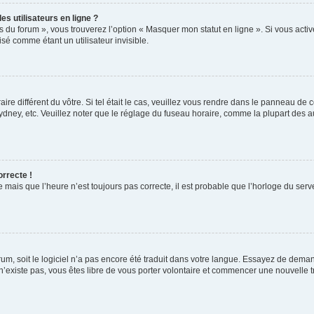
s utilisateurs en ligne ?
s du forum », vous trouverez l’option « Masquer mon statut en ligne ». Si vous activ
é comme étant un utilisateur invisible.
aire différent du vôtre. Si tel était le cas, veuillez vous rendre dans le panneau de co
ey, etc. Veuillez noter que le réglage du fuseau horaire, comme la plupart des autr
orrecte !
 mais que l’heure n’est toujours pas correcte, il est probable que l’horloge du serve
orum, soit le logiciel n’a pas encore été traduit dans votre langue. Essayez de deman
 n’existe pas, vous êtes libre de vous porter volontaire et commencer une nouvelle t