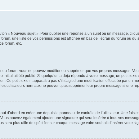
outon « Nouveau sujet ». Pour publier une réponse à un sujet ou un message, cliqu
 forum, une liste de vos permissions est affichée en bas de l’écran du forum ou du
ce forum, etc.
r du forum, vous ne pouvez modifier ou supprimer que vos propres messages. Vou
 initial ait été publié. Si quelqu’un a déjà répondu à votre message, un petit text
ion. Ce petit texte n’apparaîtra pas s’il s’agit d’une modification effectuée par un 
ue les utilisateurs normaux ne peuvent pas supprimer leur propre message si une ré
ut d’abord en créer une depuis le panneau de contrôle de l’utilisateur. Une fois c
ure. Vous pouvez également ajouter une signature qui sera insérée à tous vos mess
 vous sera plus utile de spécifier sur chaque message votre souhait d’insérer votre si