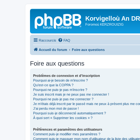
Korvigelloù An D
Foromoù KERZROUIZIG
Raccourcis
FAQ
Accueil du forum
Foire aux questions
Foire aux questions
Problèmes de connexion et d’inscription
Pourquoi ai-je besoin de m’inscrire ?
Qu’est-ce que la COPPA ?
Pourquoi ne puis-je pas m’inscrire ?
Je suis inscrit mais je ne peux pas me connecter !
Pourquoi ne puis-je pas me connecter ?
Je m’étais déjà inscrit par le passé mais ne peux à présent plus me co
J’ai perdu mon mot de passe !
Pourquoi suis-je déconnecté automatiquement ?
À quoi sert « Supprimer les cookies » ?
Préférences et paramètres des utilisateurs
Comment puis-je modifier mes paramètres ?
Comment puis-je masquer mon nom d’utilisateur de la liste des utilisate