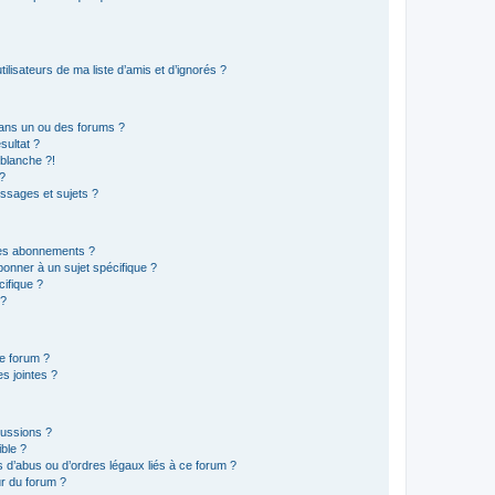
lisateurs de ma liste d’amis et d’ignorés ?
ans un ou des forums ?
sultat ?
blanche ?!
?
ssages et sujets ?
t les abonnements ?
onner à un sujet spécifique ?
ifique ?
 ?
ce forum ?
s jointes ?
cussions ?
ible ?
 d’abus ou d’ordres légaux liés à ce forum ?
r du forum ?