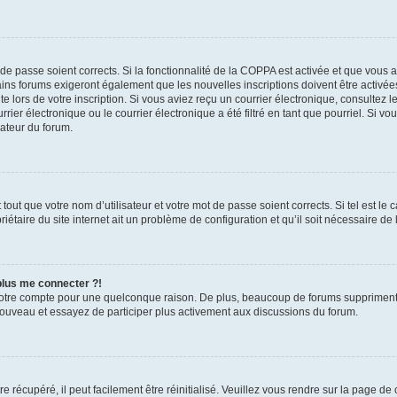
t de passe soient corrects. Si la fonctionnalité de la COPPA est activée et que vous 
ains forums exigeront également que les nouvelles inscriptions doivent être activée
te lors de votre inscription. Si vous aviez reçu un courrier électronique, consultez l
r électronique ou le courrier électronique a été filtré en tant que pourriel. Si vo
rateur du forum.
out que votre nom d’utilisateur et votre mot de passe soient corrects. Si tel est le
iétaire du site internet ait un problème de configuration et qu’il soit nécessaire de l
 plus me connecter ?!
votre compte pour une quelconque raison. De plus, beaucoup de forums suppriment pér
 nouveau et essayez de participer plus activement aux discussions du forum.
 récupéré, il peut facilement être réinitialisé. Veuillez vous rendre sur la page de