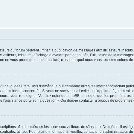
trateurs du forum peuvent limiter la publication de messages aux utilisateurs inscri
visiteurs, tels que l’affichage d’avatars personnalisés, l’utilisation de la messager
ription ne vous prend qu’un court instant, c’est pourquoi nous vous recommandons de l
t une loi des États-Unis d’Amérique qui demande aux sites internet collectant pot
 des mineurs concernés. Si vous ne savez pas si cette loi s’applique également au
 pourra vous renseigner. Veuillez noter que phpBB Limited et que les propriétaires
ue l’assistance porte sur la question « Qui dois-je contacter à propos de problèmes 
inscriptions afin d’empêcher les nouveaux visiteurs de s’inscrire. De même, il est é
s souhaitez utiliser. Pour plus d’informations, veuillez contacter un administrateur du