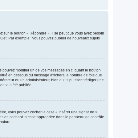
ez sur le bouton « Répondre ». Il se peut que vous ayez besoin
 sujet. Par exemple : vous pouvez publier de nouveaux sujets
s pouvez modifier un de vos messages en cliquant le bouton
e situé en dessous du message affichera le nombre de fois que
modérateur ou un administrateur, bien qu’ils puissent rédiger une
ponse a été publiée.
réée, vous pouvez cocher la case « Insérer une signature »
ages en cochant la case appropriée dans le panneau de contrôle
gnature.