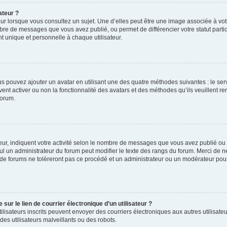
ateur ?
ur lorsque vous consultez un sujet. Une d’elles peut être une image associée à vo
mbre de messages que vous avez publié, ou permet de différencier votre statut parti
 unique et personnelle à chaque utilisateur.
ous pouvez ajouter un avatar en utilisant une des quatre méthodes suivantes : le serv
ent activer ou non la fonctionnalité des avatars et des méthodes qu’ils veuillent ren
forum.
ur, indiquent votre activité selon le nombre de messages que vous avez publié ou id
eul un administrateur du forum peut modifier le texte des rangs du forum. Merci de 
de forums ne toléreront pas ce procédé et un administrateur ou un modérateur pou
ur le lien de courrier électronique d’un utilisateur ?
s utilisateurs inscrits peuvent envoyer des courriers électroniques aux autres utili
es utilisateurs malveillants ou des robots.