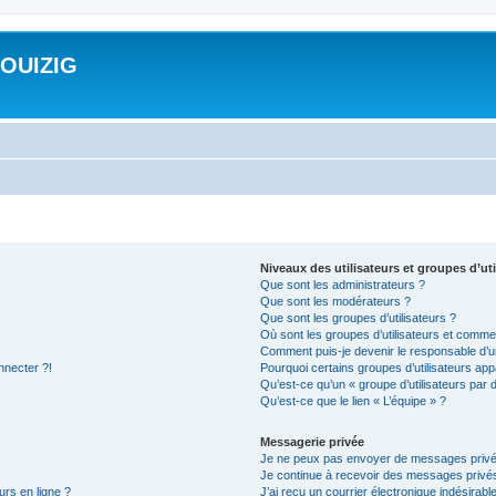
ROUIZIG
Niveaux des utilisateurs et groupes d’uti
Que sont les administrateurs ?
Que sont les modérateurs ?
Que sont les groupes d’utilisateurs ?
Où sont les groupes d’utilisateurs et commen
Comment puis-je devenir le responsable d’un
nnecter ?!
Pourquoi certains groupes d’utilisateurs app
Qu’est-ce qu’un « groupe d’utilisateurs par 
Qu’est-ce que le lien « L’équipe » ?
Messagerie privée
Je ne peux pas envoyer de messages privé
Je continue à recevoir des messages privés 
urs en ligne ?
J’ai reçu un courrier électronique indésirabl