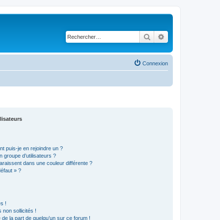
Rechercher
Recherche avancé
Connexion
lisateurs
t puis-je en rejoindre un ?
 groupe d’utilisateurs ?
araissent dans une couleur différente ?
défaut » ?
s !
non sollicités !
e de la part de quelqu’un sur ce forum !