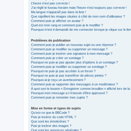
L’heure n’est pas correcte !
J’ai réglé le fuseau horaire mais l’heure n’est toujours pas correcte !
Ma langue n’apparaît pas dans la liste !
Que signifient les images situées à côté de mon nom d’utilisateur ?
Comment puis-je afficher un avatar ?
Quel est mon rang et comment puis-je le modifier ?
Pourquoi m’est-il demandé de me connecter lorsque je clique sur le lien 
Problèmes de publication
Comment puis-je publier un nouveau sujet ou une réponse ?
Comment puis-je modifier ou supprimer un message ?
Comment puis-je insérer une signature à mon message ?
Comment puis-je créer un sondage ?
Pourquoi ne puis-je pas ajouter plus d’options à un sondage ?
Comment puis-je modifier ou supprimer un sondage ?
Pourquoi ne puis-je pas accéder à un forum ?
Pourquoi ne puis-je pas transférer de pièces jointes ?
Pourquoi ai-je reçu un avertissement ?
Comment puis-je rapporter des messages à un modérateur ?
À quoi sert le bouton « Enregistrer comme brouillon » affiché lors de la 
Pourquoi mon message a-t-il besoin d’être approuvé ?
Comment puis-je remonter mes sujets ?
Mise en forme et types de sujets
Qu’est-ce que le BBCode ?
Puis-je insérer du code HTML ?
Que sont les émoticônes ?
Puis-je insérer des images ?
Que sont les annonces générales ?