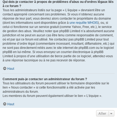
Qui dois-je contacter à propos de problèmes d’abus ou d’ordres légaux liés
à ce forum ?
Tous les administrateurs listés sur la page « L’équipe » devraient être un
contact approprié concernant ces problèmes. Si vous n’obtenez aucune
réponse de leur part, vous devriez alors contacter le propriétaire du domaine
(dont les informations sont disponibles grâce à
une requête WHOIS
), ou, si
celui-ci fonctionne sur un service gratuit (comme Yahoo, Free, etc.), le service
de gestion des abus. Veuillez noter que phpBB Limited n’a absolument aucune
juridiction et ne peut en aucun cas être tenu comme responsable de comment,
où et par qui ce forum est utilisé. Ne contactez pas phpBB Limited pour tout
problème d’ordre légal (commentaire incessant, insultant, diffamatoire, etc.) qui
ne sont pas directement reliés avec le site internet de phpBB.com ou le logiciel
phpBB en lui-même. Si vous envoyez un courrier électronique à phpBB
Limited à propos d’une utilisation de tierce partie de ce logiciel, attendez-vous
à une réponse laconique ou à ne pas recevoir de réponse.
Haut
Comment puis-je contacter un administrateur du forum ?
Tous les utilisateurs du forum peuvent utiliser le formulaire disponible sur le
lien « Nous contacter » si cette fonctionnalité a été activée par les
administrateurs du forum.
Les membres du forum peuvent également utiliser le lien « L’équipe ».
Haut
Aller