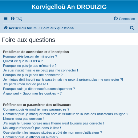
Korvigelloù An DROUIZIG
FAQ
Connexion
R
Accueil du forum
Foire aux questions
e
Foire aux questions
c
h
Problèmes de connexion et d’inscription
Pourquoi ai-je besoin de m’inscrire ?
e
Qu’est-ce que la COPPA ?
r
Pourquoi ne puis-je pas m’inscrire ?
Je suis inscrit mais je ne peux pas me connecter !
c
Pourquoi ne puis-je pas me connecter ?
Je m’étais déjà inscrit par le passé mais ne peux à présent plus me connecter ?!
h
J’ai perdu mon mot de passe !
e
Pourquoi suis-je déconnecté automatiquement ?
À quoi sert « Supprimer les cookies » ?
r
Préférences et paramètres des utilisateurs
Comment puis-je modifier mes paramètres ?
Comment puis-je masquer mon nom d’utilisateur de la liste des utilisateurs en ligne ?
L’heure n’est pas correcte !
J’ai réglé le fuseau horaire mais l’heure n’est toujours pas correcte !
Ma langue n’apparaît pas dans la liste !
Que signifient les images situées à côté de mon nom d’utilisateur ?
Comment puis-je afficher un avatar ?