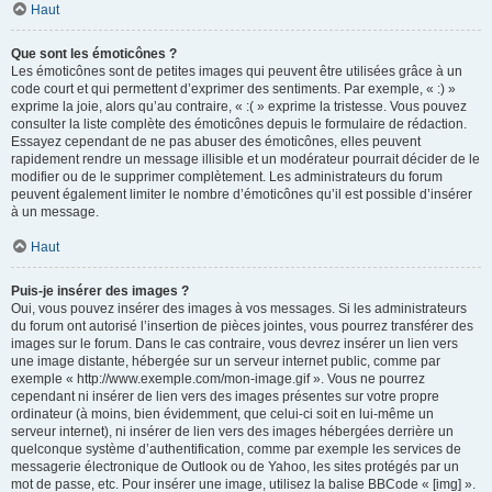
Haut
Que sont les émoticônes ?
Les émoticônes sont de petites images qui peuvent être utilisées grâce à un
code court et qui permettent d’exprimer des sentiments. Par exemple, « :) »
exprime la joie, alors qu’au contraire, « :( » exprime la tristesse. Vous pouvez
consulter la liste complète des émoticônes depuis le formulaire de rédaction.
Essayez cependant de ne pas abuser des émoticônes, elles peuvent
rapidement rendre un message illisible et un modérateur pourrait décider de le
modifier ou de le supprimer complètement. Les administrateurs du forum
peuvent également limiter le nombre d’émoticônes qu’il est possible d’insérer
à un message.
Haut
Puis-je insérer des images ?
Oui, vous pouvez insérer des images à vos messages. Si les administrateurs
du forum ont autorisé l’insertion de pièces jointes, vous pourrez transférer des
images sur le forum. Dans le cas contraire, vous devrez insérer un lien vers
une image distante, hébergée sur un serveur internet public, comme par
exemple « http://www.exemple.com/mon-image.gif ». Vous ne pourrez
cependant ni insérer de lien vers des images présentes sur votre propre
ordinateur (à moins, bien évidemment, que celui-ci soit en lui-même un
serveur internet), ni insérer de lien vers des images hébergées derrière un
quelconque système d’authentification, comme par exemple les services de
messagerie électronique de Outlook ou de Yahoo, les sites protégés par un
mot de passe, etc. Pour insérer une image, utilisez la balise BBCode « [img] ».