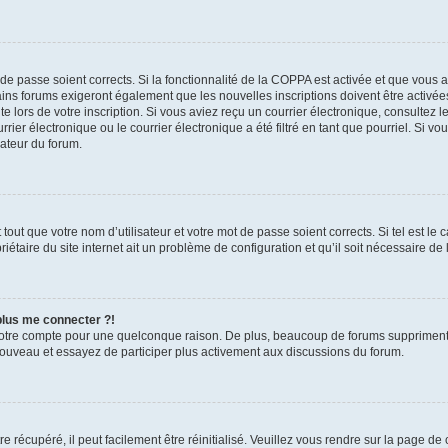
t de passe soient corrects. Si la fonctionnalité de la COPPA est activée et que vous 
ains forums exigeront également que les nouvelles inscriptions doivent être activée
te lors de votre inscription. Si vous aviez reçu un courrier électronique, consultez l
r électronique ou le courrier électronique a été filtré en tant que pourriel. Si vo
rateur du forum.
out que votre nom d’utilisateur et votre mot de passe soient corrects. Si tel est le
iétaire du site internet ait un problème de configuration et qu’il soit nécessaire de l
 plus me connecter ?!
votre compte pour une quelconque raison. De plus, beaucoup de forums suppriment pér
 nouveau et essayez de participer plus activement aux discussions du forum.
 récupéré, il peut facilement être réinitialisé. Veuillez vous rendre sur la page de