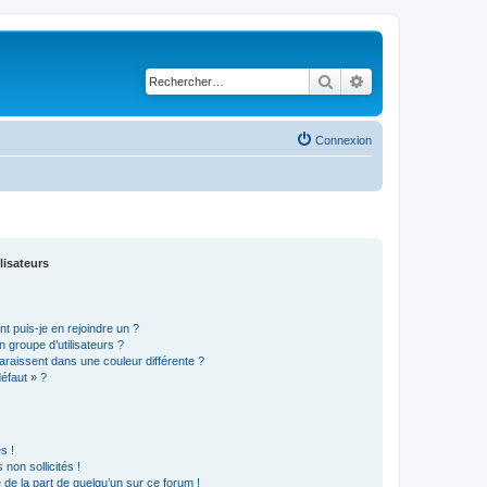
Rechercher
Recherche avancé
Connexion
lisateurs
t puis-je en rejoindre un ?
 groupe d’utilisateurs ?
araissent dans une couleur différente ?
défaut » ?
s !
non sollicités !
e de la part de quelqu’un sur ce forum !