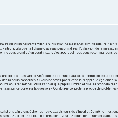
trateurs du forum peuvent limiter la publication de messages aux utilisateurs inscri
visiteurs, tels que l’affichage d’avatars personnalisés, l’utilisation de la messager
ription ne vous prend qu’un court instant, c’est pourquoi nous vous recommandons de l
t une loi des États-Unis d’Amérique qui demande aux sites internet collectant pot
 des mineurs concernés. Si vous ne savez pas si cette loi s’applique également au
 pourra vous renseigner. Veuillez noter que phpBB Limited et que les propriétaires
ue l’assistance porte sur la question « Qui dois-je contacter à propos de problèmes 
inscriptions afin d’empêcher les nouveaux visiteurs de s’inscrire. De même, il est é
s souhaitez utiliser. Pour plus d’informations, veuillez contacter un administrateur du