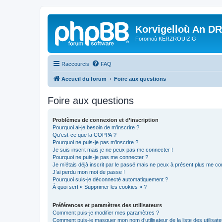
Korvigelloù An D
Foromoù KERZROUIZIG
Raccourcis
FAQ
Accueil du forum
Foire aux questions
Foire aux questions
Problèmes de connexion et d’inscription
Pourquoi ai-je besoin de m’inscrire ?
Qu’est-ce que la COPPA ?
Pourquoi ne puis-je pas m’inscrire ?
Je suis inscrit mais je ne peux pas me connecter !
Pourquoi ne puis-je pas me connecter ?
Je m’étais déjà inscrit par le passé mais ne peux à présent plus me co
J’ai perdu mon mot de passe !
Pourquoi suis-je déconnecté automatiquement ?
À quoi sert « Supprimer les cookies » ?
Préférences et paramètres des utilisateurs
Comment puis-je modifier mes paramètres ?
Comment puis-je masquer mon nom d’utilisateur de la liste des utilisate