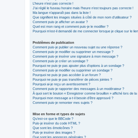
L’heure n’est pas correcte !
J’ai réglé le fuseau horaire mais l’heure n’est toujours pas correcte !
Ma langue n’apparaît pas dans la liste !
Que signifient les images situées à côté de mon nom d’utilisateur ?
Comment puis-je afficher un avatar ?
Quel est mon rang et comment puis-je le modifier ?
Pourquoi m’est-il demandé de me connecter lorsque je clique sur le lien 
Problèmes de publication
Comment puis-je publier un nouveau sujet ou une réponse ?
Comment puis-je modifier ou supprimer un message ?
Comment puis-je insérer une signature à mon message ?
Comment puis-je créer un sondage ?
Pourquoi ne puis-je pas ajouter plus d’options à un sondage ?
Comment puis-je modifier ou supprimer un sondage ?
Pourquoi ne puis-je pas accéder à un forum ?
Pourquoi ne puis-je pas transférer de pièces jointes ?
Pourquoi ai-je reçu un avertissement ?
Comment puis-je rapporter des messages à un modérateur ?
À quoi sert le bouton « Enregistrer comme brouillon » affiché lors de la 
Pourquoi mon message a-t-il besoin d’être approuvé ?
Comment puis-je remonter mes sujets ?
Mise en forme et types de sujets
Qu’est-ce que le BBCode ?
Puis-je insérer du code HTML ?
Que sont les émoticônes ?
Puis-je insérer des images ?
Que sont les annonces générales ?