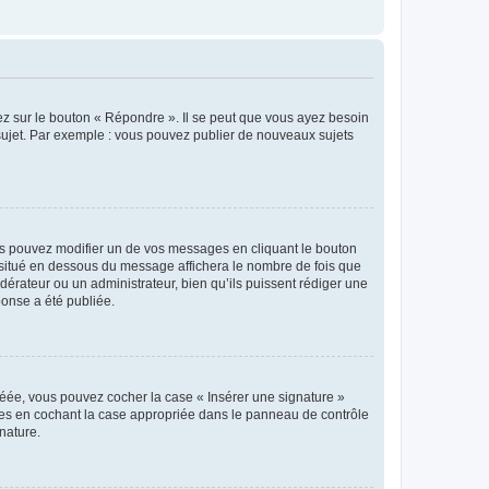
ez sur le bouton « Répondre ». Il se peut que vous ayez besoin
 sujet. Par exemple : vous pouvez publier de nouveaux sujets
s pouvez modifier un de vos messages en cliquant le bouton
e situé en dessous du message affichera le nombre de fois que
modérateur ou un administrateur, bien qu’ils puissent rédiger une
ponse a été publiée.
réée, vous pouvez cocher la case « Insérer une signature »
ages en cochant la case appropriée dans le panneau de contrôle
gnature.