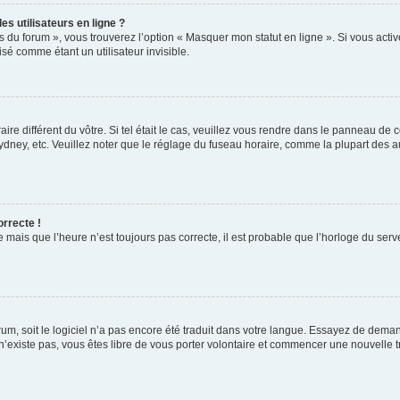
s utilisateurs en ligne ?
s du forum », vous trouverez l’option « Masquer mon statut en ligne ». Si vous activ
é comme étant un utilisateur invisible.
aire différent du vôtre. Si tel était le cas, veuillez vous rendre dans le panneau de co
ey, etc. Veuillez noter que le réglage du fuseau horaire, comme la plupart des autr
orrecte !
 mais que l’heure n’est toujours pas correcte, il est probable que l’horloge du serve
orum, soit le logiciel n’a pas encore été traduit dans votre langue. Essayez de deman
 n’existe pas, vous êtes libre de vous porter volontaire et commencer une nouvelle t