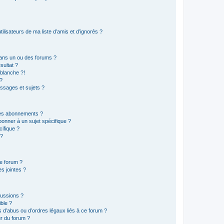
lisateurs de ma liste d’amis et d’ignorés ?
ans un ou des forums ?
sultat ?
blanche ?!
?
ssages et sujets ?
t les abonnements ?
onner à un sujet spécifique ?
ifique ?
 ?
ce forum ?
s jointes ?
cussions ?
ible ?
 d’abus ou d’ordres légaux liés à ce forum ?
r du forum ?