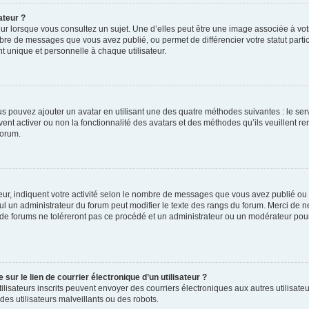
ateur ?
ur lorsque vous consultez un sujet. Une d’elles peut être une image associée à vo
mbre de messages que vous avez publié, ou permet de différencier votre statut parti
 unique et personnelle à chaque utilisateur.
ous pouvez ajouter un avatar en utilisant une des quatre méthodes suivantes : le serv
ent activer ou non la fonctionnalité des avatars et des méthodes qu’ils veuillent ren
forum.
ur, indiquent votre activité selon le nombre de messages que vous avez publié ou id
eul un administrateur du forum peut modifier le texte des rangs du forum. Merci de 
de forums ne toléreront pas ce procédé et un administrateur ou un modérateur pou
ur le lien de courrier électronique d’un utilisateur ?
s utilisateurs inscrits peuvent envoyer des courriers électroniques aux autres utili
es utilisateurs malveillants ou des robots.