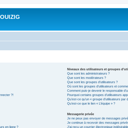
ROUIZIG
Niveaux des utilisateurs et groupes d’uti
Que sont les administrateurs ?
Que sont les modérateurs ?
Que sont les groupes d’utilisateurs ?
Où sont les groupes d’utilisateurs et commen
Comment puis-je devenir le responsable d’un
nnecter ?!
Pourquoi certains groupes d’utilisateurs app
Qu’est-ce qu’un « groupe d’utilisateurs par 
Qu’est-ce que le lien « L’équipe » ?
Messagerie privée
Je ne peux pas envoyer de messages privé
Je continue à recevoir des messages privés 
urs en ligne ?
J’ai reçu un courrier électronique indésirabl