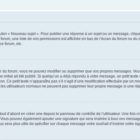
outon « Nouveau sujet ». Pour publier une réponse à un sujet ou un message, cliqu
 forum, une liste de vos permissions est affichée en bas de l’écran du forum ou du
ce forum, etc.
r du forum, vous ne pouvez modifier ou supprimer que vos propres messages. Vou
 initial ait été publié. Si quelqu’un a déjà répondu à votre message, un petit text
ion. Ce petit texte n’apparaîtra pas s’il s’agit d’une modification effectuée par un 
ue les utilisateurs normaux ne peuvent pas supprimer leur propre message si une ré
ut d’abord en créer une depuis le panneau de contrôle de l’utilisateur. Une fois c
ure. Vous pouvez également ajouter une signature qui sera insérée à tous vos mess
 vous sera plus utile de spécifier sur chaque message votre souhait d’insérer votre si