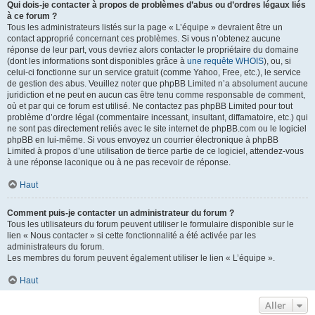
Qui dois-je contacter à propos de problèmes d’abus ou d’ordres légaux liés
à ce forum ?
Tous les administrateurs listés sur la page « L’équipe » devraient être un
contact approprié concernant ces problèmes. Si vous n’obtenez aucune
réponse de leur part, vous devriez alors contacter le propriétaire du domaine
(dont les informations sont disponibles grâce à
une requête WHOIS
), ou, si
celui-ci fonctionne sur un service gratuit (comme Yahoo, Free, etc.), le service
de gestion des abus. Veuillez noter que phpBB Limited n’a absolument aucune
juridiction et ne peut en aucun cas être tenu comme responsable de comment,
où et par qui ce forum est utilisé. Ne contactez pas phpBB Limited pour tout
problème d’ordre légal (commentaire incessant, insultant, diffamatoire, etc.) qui
ne sont pas directement reliés avec le site internet de phpBB.com ou le logiciel
phpBB en lui-même. Si vous envoyez un courrier électronique à phpBB
Limited à propos d’une utilisation de tierce partie de ce logiciel, attendez-vous
à une réponse laconique ou à ne pas recevoir de réponse.
Haut
Comment puis-je contacter un administrateur du forum ?
Tous les utilisateurs du forum peuvent utiliser le formulaire disponible sur le
lien « Nous contacter » si cette fonctionnalité a été activée par les
administrateurs du forum.
Les membres du forum peuvent également utiliser le lien « L’équipe ».
Haut
Aller