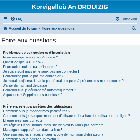
Korvigelloù An DROUIZIG
FAQ
Connexion
R
Accueil du forum
Foire aux questions
e
Foire aux questions
c
h
Problèmes de connexion et d’inscription
Pourquoi ai-je besoin de m’inscrire ?
e
Qu’est-ce que la COPPA ?
r
Pourquoi ne puis-je pas m’inscrire ?
Je suis inscrit mais je ne peux pas me connecter !
c
Pourquoi ne puis-je pas me connecter ?
Je m’étais déjà inscrit par le passé mais ne peux à présent plus me connecter ?!
h
J’ai perdu mon mot de passe !
e
Pourquoi suis-je déconnecté automatiquement ?
À quoi sert « Supprimer les cookies » ?
r
Préférences et paramètres des utilisateurs
Comment puis-je modifier mes paramètres ?
Comment puis-je masquer mon nom d’utilisateur de la liste des utilisateurs en ligne ?
L’heure n’est pas correcte !
J’ai réglé le fuseau horaire mais l’heure n’est toujours pas correcte !
Ma langue n’apparaît pas dans la liste !
Que signifient les images situées à côté de mon nom d’utilisateur ?
Comment puis-je afficher un avatar ?