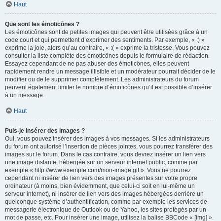
Haut
Que sont les émoticônes ?
Les émoticônes sont de petites images qui peuvent être utilisées grâce à un
code court et qui permettent d’exprimer des sentiments. Par exemple, « :) »
exprime la joie, alors qu’au contraire, « :( » exprime la tristesse. Vous pouvez
consulter la liste complète des émoticônes depuis le formulaire de rédaction.
Essayez cependant de ne pas abuser des émoticônes, elles peuvent
rapidement rendre un message illisible et un modérateur pourrait décider de le
modifier ou de le supprimer complètement. Les administrateurs du forum
peuvent également limiter le nombre d’émoticônes qu’il est possible d’insérer
à un message.
Haut
Puis-je insérer des images ?
Oui, vous pouvez insérer des images à vos messages. Si les administrateurs
du forum ont autorisé l’insertion de pièces jointes, vous pourrez transférer des
images sur le forum. Dans le cas contraire, vous devrez insérer un lien vers
une image distante, hébergée sur un serveur internet public, comme par
exemple « http://www.exemple.com/mon-image.gif ». Vous ne pourrez
cependant ni insérer de lien vers des images présentes sur votre propre
ordinateur (à moins, bien évidemment, que celui-ci soit en lui-même un
serveur internet), ni insérer de lien vers des images hébergées derrière un
quelconque système d’authentification, comme par exemple les services de
messagerie électronique de Outlook ou de Yahoo, les sites protégés par un
mot de passe, etc. Pour insérer une image, utilisez la balise BBCode « [img] ».