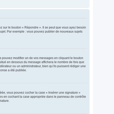
ez sur le bouton « Répondre ». Il se peut que vous ayez besoin
 sujet. Par exemple : vous pouvez publier de nouveaux sujets
s pouvez modifier un de vos messages en cliquant le bouton
e situé en dessous du message affichera le nombre de fois que
modérateur ou un administrateur, bien qu’ils puissent rédiger une
ponse a été publiée.
réée, vous pouvez cocher la case « Insérer une signature »
ages en cochant la case appropriée dans le panneau de contrôle
gnature.