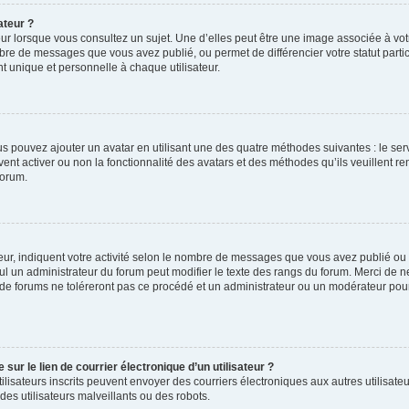
ateur ?
ur lorsque vous consultez un sujet. Une d’elles peut être une image associée à vo
mbre de messages que vous avez publié, ou permet de différencier votre statut parti
 unique et personnelle à chaque utilisateur.
ous pouvez ajouter un avatar en utilisant une des quatre méthodes suivantes : le serv
ent activer ou non la fonctionnalité des avatars et des méthodes qu’ils veuillent ren
forum.
ur, indiquent votre activité selon le nombre de messages que vous avez publié ou id
eul un administrateur du forum peut modifier le texte des rangs du forum. Merci de 
de forums ne toléreront pas ce procédé et un administrateur ou un modérateur pou
ur le lien de courrier électronique d’un utilisateur ?
s utilisateurs inscrits peuvent envoyer des courriers électroniques aux autres utili
es utilisateurs malveillants ou des robots.