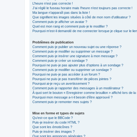
L’heure n’est pas correcte !
J’ai réglé le fuseau horaire mais l’heure n’est toujours pas correcte !
Ma langue n’apparaît pas dans la liste !
Que signifient les images situées à côté de mon nom d’utilisateur ?
Comment puis-je afficher un avatar ?
Quel est mon rang et comment puis-je le modifier ?
Pourquoi m’est-il demandé de me connecter lorsque je clique sur le lien 
Problèmes de publication
Comment puis-je publier un nouveau sujet ou une réponse ?
Comment puis-je modifier ou supprimer un message ?
Comment puis-je insérer une signature à mon message ?
Comment puis-je créer un sondage ?
Pourquoi ne puis-je pas ajouter plus d’options à un sondage ?
Comment puis-je modifier ou supprimer un sondage ?
Pourquoi ne puis-je pas accéder à un forum ?
Pourquoi ne puis-je pas transférer de pièces jointes ?
Pourquoi ai-je reçu un avertissement ?
Comment puis-je rapporter des messages à un modérateur ?
À quoi sert le bouton « Enregistrer comme brouillon » affiché lors de la 
Pourquoi mon message a-t-il besoin d’être approuvé ?
Comment puis-je remonter mes sujets ?
Mise en forme et types de sujets
Qu’est-ce que le BBCode ?
Puis-je insérer du code HTML ?
Que sont les émoticônes ?
Puis-je insérer des images ?
Que sont les annonces générales ?