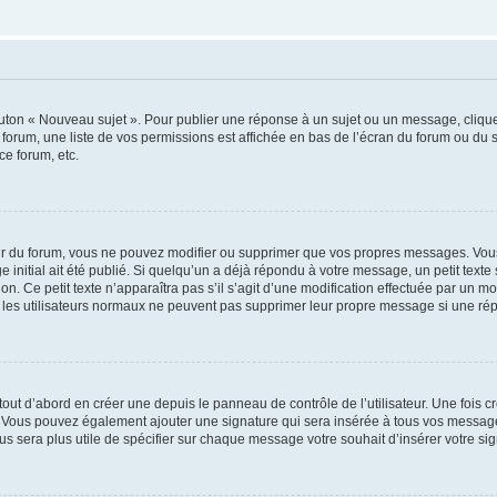
outon « Nouveau sujet ». Pour publier une réponse à un sujet ou un message, cliqu
 forum, une liste de vos permissions est affichée en bas de l’écran du forum ou du
ce forum, etc.
r du forum, vous ne pouvez modifier ou supprimer que vos propres messages. Vou
 initial ait été publié. Si quelqu’un a déjà répondu à votre message, un petit text
ion. Ce petit texte n’apparaîtra pas s’il s’agit d’une modification effectuée par un 
ue les utilisateurs normaux ne peuvent pas supprimer leur propre message si une ré
ut d’abord en créer une depuis le panneau de contrôle de l’utilisateur. Une fois c
ure. Vous pouvez également ajouter une signature qui sera insérée à tous vos mess
 vous sera plus utile de spécifier sur chaque message votre souhait d’insérer votre si