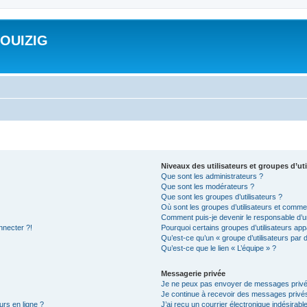
ROUIZIG
Niveaux des utilisateurs et groupes d’uti
Que sont les administrateurs ?
Que sont les modérateurs ?
Que sont les groupes d’utilisateurs ?
Où sont les groupes d’utilisateurs et commen
Comment puis-je devenir le responsable d’un
nnecter ?!
Pourquoi certains groupes d’utilisateurs app
Qu’est-ce qu’un « groupe d’utilisateurs par 
Qu’est-ce que le lien « L’équipe » ?
Messagerie privée
Je ne peux pas envoyer de messages privé
Je continue à recevoir des messages privés 
urs en ligne ?
J’ai reçu un courrier électronique indésirabl