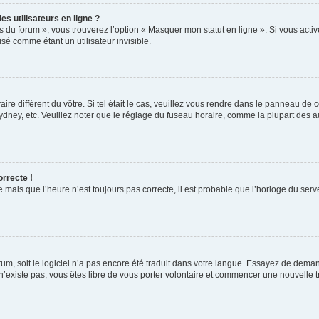
s utilisateurs en ligne ?
s du forum », vous trouverez l’option « Masquer mon statut en ligne ». Si vous activ
é comme étant un utilisateur invisible.
aire différent du vôtre. Si tel était le cas, veuillez vous rendre dans le panneau de co
ey, etc. Veuillez noter que le réglage du fuseau horaire, comme la plupart des autr
orrecte !
 mais que l’heure n’est toujours pas correcte, il est probable que l’horloge du serve
orum, soit le logiciel n’a pas encore été traduit dans votre langue. Essayez de deman
 n’existe pas, vous êtes libre de vous porter volontaire et commencer une nouvelle t