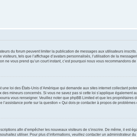
trateurs du forum peuvent limiter la publication de messages aux utilisateurs inscri
visiteurs, tels que l’affichage d’avatars personnalisés, l’utilisation de la messager
ription ne vous prend qu’un court instant, c’est pourquoi nous vous recommandons de l
t une loi des États-Unis d’Amérique qui demande aux sites internet collectant pot
 des mineurs concernés. Si vous ne savez pas si cette loi s’applique également au
 pourra vous renseigner. Veuillez noter que phpBB Limited et que les propriétaires
ue l’assistance porte sur la question « Qui dois-je contacter à propos de problèmes 
inscriptions afin d’empêcher les nouveaux visiteurs de s’inscrire. De même, il est é
s souhaitez utiliser. Pour plus d’informations, veuillez contacter un administrateur du