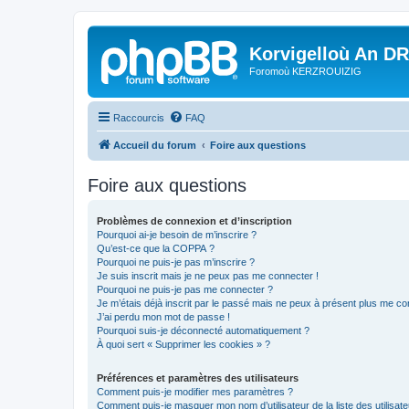
Korvigelloù An D
Foromoù KERZROUIZIG
Raccourcis
FAQ
Accueil du forum
Foire aux questions
Foire aux questions
Problèmes de connexion et d’inscription
Pourquoi ai-je besoin de m’inscrire ?
Qu’est-ce que la COPPA ?
Pourquoi ne puis-je pas m’inscrire ?
Je suis inscrit mais je ne peux pas me connecter !
Pourquoi ne puis-je pas me connecter ?
Je m’étais déjà inscrit par le passé mais ne peux à présent plus me co
J’ai perdu mon mot de passe !
Pourquoi suis-je déconnecté automatiquement ?
À quoi sert « Supprimer les cookies » ?
Préférences et paramètres des utilisateurs
Comment puis-je modifier mes paramètres ?
Comment puis-je masquer mon nom d’utilisateur de la liste des utilisate