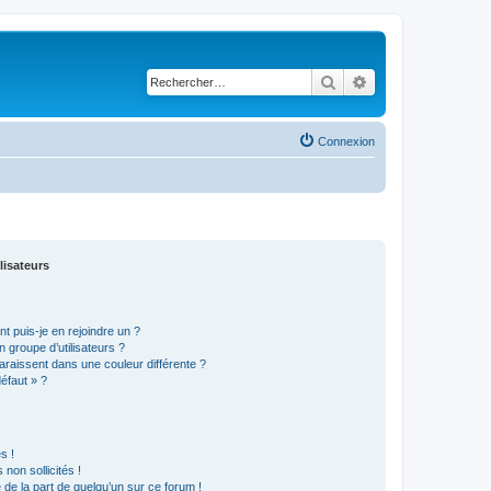
Rechercher
Recherche avancé
Connexion
lisateurs
t puis-je en rejoindre un ?
 groupe d’utilisateurs ?
araissent dans une couleur différente ?
défaut » ?
s !
non sollicités !
e de la part de quelqu’un sur ce forum !