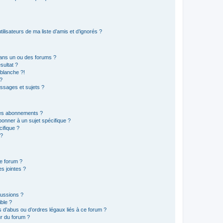
lisateurs de ma liste d’amis et d’ignorés ?
ans un ou des forums ?
sultat ?
blanche ?!
?
ssages et sujets ?
t les abonnements ?
onner à un sujet spécifique ?
ifique ?
 ?
ce forum ?
s jointes ?
cussions ?
ible ?
 d’abus ou d’ordres légaux liés à ce forum ?
r du forum ?