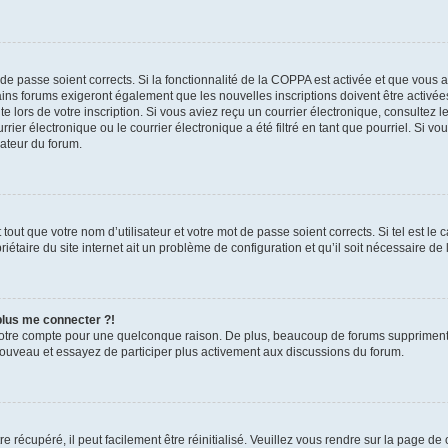
t de passe soient corrects. Si la fonctionnalité de la COPPA est activée et que vous 
ains forums exigeront également que les nouvelles inscriptions doivent être activée
te lors de votre inscription. Si vous aviez reçu un courrier électronique, consultez l
r électronique ou le courrier électronique a été filtré en tant que pourriel. Si vo
rateur du forum.
out que votre nom d’utilisateur et votre mot de passe soient corrects. Si tel est le
iétaire du site internet ait un problème de configuration et qu’il soit nécessaire de l
 plus me connecter ?!
votre compte pour une quelconque raison. De plus, beaucoup de forums suppriment pér
 nouveau et essayez de participer plus activement aux discussions du forum.
 récupéré, il peut facilement être réinitialisé. Veuillez vous rendre sur la page de