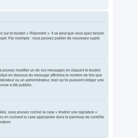
ez sur le bouton « Répondre ». Il se peut que vous ayez besoin
 sujet. Par exemple : vous pouvez publier de nouveaux sujets
s pouvez modifier un de vos messages en cliquant le bouton
e situé en dessous du message affichera le nombre de fois que
modérateur ou un administrateur, bien qu’ils puissent rédiger une
ponse a été publiée.
réée, vous pouvez cocher la case « Insérer une signature »
ages en cochant la case appropriée dans le panneau de contrôle
gnature.