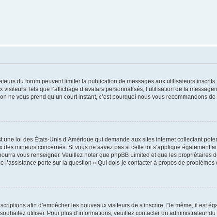
trateurs du forum peuvent limiter la publication de messages aux utilisateurs inscri
visiteurs, tels que l’affichage d’avatars personnalisés, l’utilisation de la messager
ription ne vous prend qu’un court instant, c’est pourquoi nous vous recommandons de l
t une loi des États-Unis d’Amérique qui demande aux sites internet collectant pot
 des mineurs concernés. Si vous ne savez pas si cette loi s’applique également au
 pourra vous renseigner. Veuillez noter que phpBB Limited et que les propriétaires
ue l’assistance porte sur la question « Qui dois-je contacter à propos de problèmes 
inscriptions afin d’empêcher les nouveaux visiteurs de s’inscrire. De même, il est é
s souhaitez utiliser. Pour plus d’informations, veuillez contacter un administrateur du