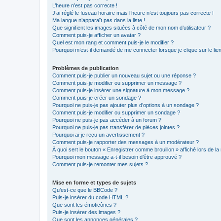
L’heure n’est pas correcte !
J’ai réglé le fuseau horaire mais l’heure n’est toujours pas correcte !
Ma langue n’apparaît pas dans la liste !
Que signifient les images situées à côté de mon nom d’utilisateur ?
Comment puis-je afficher un avatar ?
Quel est mon rang et comment puis-je le modifier ?
Pourquoi m’est-il demandé de me connecter lorsque je clique sur le lien 
Problèmes de publication
Comment puis-je publier un nouveau sujet ou une réponse ?
Comment puis-je modifier ou supprimer un message ?
Comment puis-je insérer une signature à mon message ?
Comment puis-je créer un sondage ?
Pourquoi ne puis-je pas ajouter plus d’options à un sondage ?
Comment puis-je modifier ou supprimer un sondage ?
Pourquoi ne puis-je pas accéder à un forum ?
Pourquoi ne puis-je pas transférer de pièces jointes ?
Pourquoi ai-je reçu un avertissement ?
Comment puis-je rapporter des messages à un modérateur ?
À quoi sert le bouton « Enregistrer comme brouillon » affiché lors de la 
Pourquoi mon message a-t-il besoin d’être approuvé ?
Comment puis-je remonter mes sujets ?
Mise en forme et types de sujets
Qu’est-ce que le BBCode ?
Puis-je insérer du code HTML ?
Que sont les émoticônes ?
Puis-je insérer des images ?
Que sont les annonces générales ?