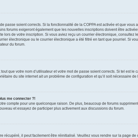
t de passe soient corrects. Si la fonctionnalité de la COPPA est activée et que vous 
ains forums exigeront également que les nouvelles inscriptions doivent être activée
te lors de votre inscription. Si vous aviez reçu un courrier électronique, consultez l
r électronique ou le courrier électronique a été filtré en tant que pourriel. Si vo
rateur du forum.
out que votre nom d’utilisateur et votre mot de passe soient corrects. Si tel est le
iétaire du site internet ait un problème de configuration et qu’il soit nécessaire de l
 plus me connecter ?!
votre compte pour une quelconque raison. De plus, beaucoup de forums suppriment pér
 nouveau et essayez de participer plus activement aux discussions du forum.
 récupéré, il peut facilement être réinitialisé. Veuillez vous rendre sur la page de