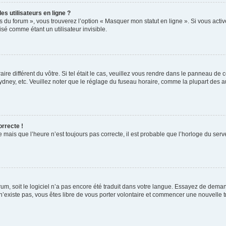
s utilisateurs en ligne ?
s du forum », vous trouverez l’option « Masquer mon statut en ligne ». Si vous activ
é comme étant un utilisateur invisible.
aire différent du vôtre. Si tel était le cas, veuillez vous rendre dans le panneau de co
ey, etc. Veuillez noter que le réglage du fuseau horaire, comme la plupart des autr
orrecte !
 mais que l’heure n’est toujours pas correcte, il est probable que l’horloge du serve
orum, soit le logiciel n’a pas encore été traduit dans votre langue. Essayez de deman
 n’existe pas, vous êtes libre de vous porter volontaire et commencer une nouvelle t