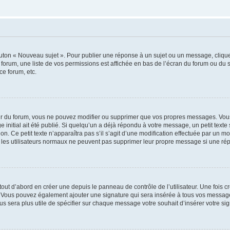
outon « Nouveau sujet ». Pour publier une réponse à un sujet ou un message, cliqu
 forum, une liste de vos permissions est affichée en bas de l’écran du forum ou du
ce forum, etc.
r du forum, vous ne pouvez modifier ou supprimer que vos propres messages. Vou
 initial ait été publié. Si quelqu’un a déjà répondu à votre message, un petit text
ion. Ce petit texte n’apparaîtra pas s’il s’agit d’une modification effectuée par un 
ue les utilisateurs normaux ne peuvent pas supprimer leur propre message si une ré
ut d’abord en créer une depuis le panneau de contrôle de l’utilisateur. Une fois c
ure. Vous pouvez également ajouter une signature qui sera insérée à tous vos mess
 vous sera plus utile de spécifier sur chaque message votre souhait d’insérer votre si