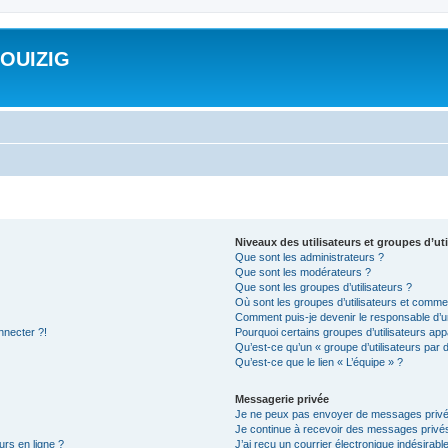
ROUIZIG
Niveaux des utilisateurs et groupes d’uti
Que sont les administrateurs ?
Que sont les modérateurs ?
Que sont les groupes d’utilisateurs ?
Où sont les groupes d’utilisateurs et commen
Comment puis-je devenir le responsable d’un
nnecter ?!
Pourquoi certains groupes d’utilisateurs app
Qu’est-ce qu’un « groupe d’utilisateurs par 
Qu’est-ce que le lien « L’équipe » ?
Messagerie privée
Je ne peux pas envoyer de messages privé
Je continue à recevoir des messages privés 
urs en ligne ?
J’ai reçu un courrier électronique indésirabl