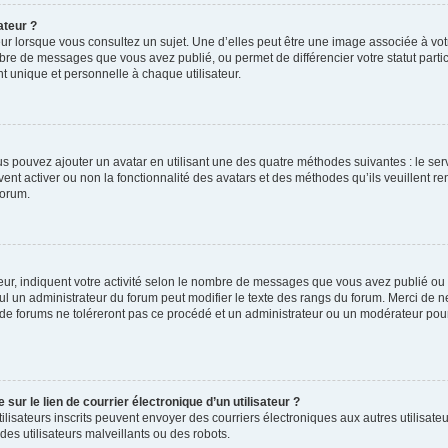
ateur ?
ur lorsque vous consultez un sujet. Une d’elles peut être une image associée à vo
mbre de messages que vous avez publié, ou permet de différencier votre statut parti
 unique et personnelle à chaque utilisateur.
ous pouvez ajouter un avatar en utilisant une des quatre méthodes suivantes : le serv
ent activer ou non la fonctionnalité des avatars et des méthodes qu’ils veuillent ren
forum.
ur, indiquent votre activité selon le nombre de messages que vous avez publié ou id
eul un administrateur du forum peut modifier le texte des rangs du forum. Merci de 
de forums ne toléreront pas ce procédé et un administrateur ou un modérateur pou
ur le lien de courrier électronique d’un utilisateur ?
s utilisateurs inscrits peuvent envoyer des courriers électroniques aux autres utili
es utilisateurs malveillants ou des robots.