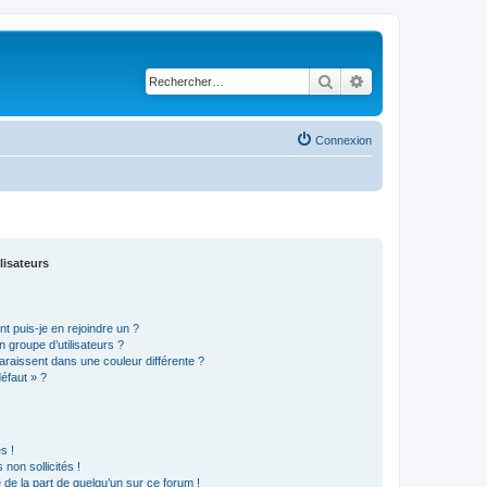
Rechercher
Recherche avancé
Connexion
lisateurs
t puis-je en rejoindre un ?
 groupe d’utilisateurs ?
araissent dans une couleur différente ?
défaut » ?
s !
non sollicités !
e de la part de quelqu’un sur ce forum !