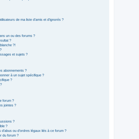
lisateurs de ma liste d’amis et d’ignorés ?
ans un ou des forums ?
sultat ?
blanche ?!
?
ssages et sujets ?
t les abonnements ?
onner à un sujet spécifique ?
ifique ?
 ?
ce forum ?
s jointes ?
cussions ?
ible ?
 d’abus ou d’ordres légaux liés à ce forum ?
r du forum ?