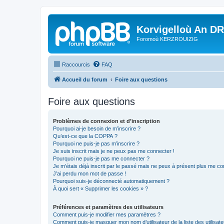
Korvigelloù An D
Foromoù KERZROUIZIG
Raccourcis
FAQ
Accueil du forum
Foire aux questions
Foire aux questions
Problèmes de connexion et d’inscription
Pourquoi ai-je besoin de m’inscrire ?
Qu’est-ce que la COPPA ?
Pourquoi ne puis-je pas m’inscrire ?
Je suis inscrit mais je ne peux pas me connecter !
Pourquoi ne puis-je pas me connecter ?
Je m’étais déjà inscrit par le passé mais ne peux à présent plus me co
J’ai perdu mon mot de passe !
Pourquoi suis-je déconnecté automatiquement ?
À quoi sert « Supprimer les cookies » ?
Préférences et paramètres des utilisateurs
Comment puis-je modifier mes paramètres ?
Comment puis-je masquer mon nom d’utilisateur de la liste des utilisate