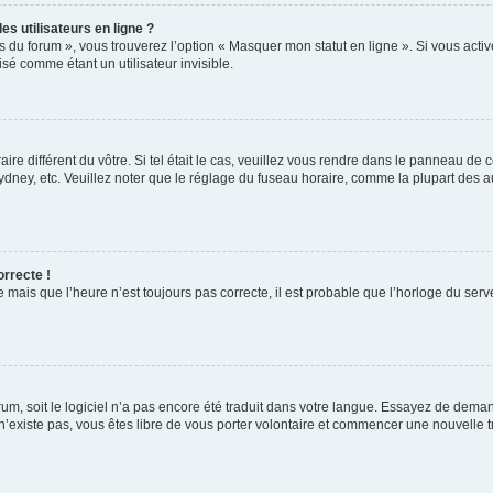
s utilisateurs en ligne ?
s du forum », vous trouverez l’option « Masquer mon statut en ligne ». Si vous activ
é comme étant un utilisateur invisible.
aire différent du vôtre. Si tel était le cas, veuillez vous rendre dans le panneau de co
ey, etc. Veuillez noter que le réglage du fuseau horaire, comme la plupart des autr
orrecte !
 mais que l’heure n’est toujours pas correcte, il est probable que l’horloge du serve
orum, soit le logiciel n’a pas encore été traduit dans votre langue. Essayez de deman
 n’existe pas, vous êtes libre de vous porter volontaire et commencer une nouvelle t