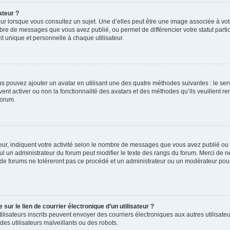
ateur ?
ur lorsque vous consultez un sujet. Une d’elles peut être une image associée à vo
mbre de messages que vous avez publié, ou permet de différencier votre statut parti
 unique et personnelle à chaque utilisateur.
ous pouvez ajouter un avatar en utilisant une des quatre méthodes suivantes : le serv
ent activer ou non la fonctionnalité des avatars et des méthodes qu’ils veuillent ren
forum.
ur, indiquent votre activité selon le nombre de messages que vous avez publié ou id
eul un administrateur du forum peut modifier le texte des rangs du forum. Merci de 
de forums ne toléreront pas ce procédé et un administrateur ou un modérateur pou
ur le lien de courrier électronique d’un utilisateur ?
s utilisateurs inscrits peuvent envoyer des courriers électroniques aux autres utili
es utilisateurs malveillants ou des robots.