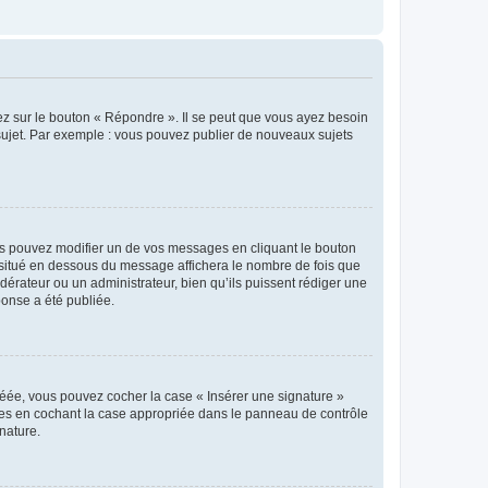
ez sur le bouton « Répondre ». Il se peut que vous ayez besoin
 sujet. Par exemple : vous pouvez publier de nouveaux sujets
s pouvez modifier un de vos messages en cliquant le bouton
e situé en dessous du message affichera le nombre de fois que
modérateur ou un administrateur, bien qu’ils puissent rédiger une
ponse a été publiée.
réée, vous pouvez cocher la case « Insérer une signature »
ages en cochant la case appropriée dans le panneau de contrôle
gnature.