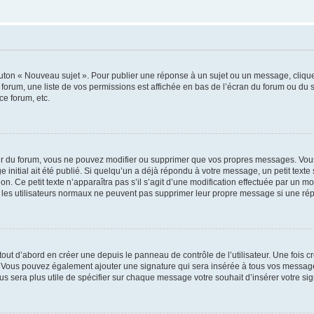
outon « Nouveau sujet ». Pour publier une réponse à un sujet ou un message, cliqu
 forum, une liste de vos permissions est affichée en bas de l’écran du forum ou du
ce forum, etc.
r du forum, vous ne pouvez modifier ou supprimer que vos propres messages. Vou
 initial ait été publié. Si quelqu’un a déjà répondu à votre message, un petit text
ion. Ce petit texte n’apparaîtra pas s’il s’agit d’une modification effectuée par un 
ue les utilisateurs normaux ne peuvent pas supprimer leur propre message si une ré
ut d’abord en créer une depuis le panneau de contrôle de l’utilisateur. Une fois c
ure. Vous pouvez également ajouter une signature qui sera insérée à tous vos mess
 vous sera plus utile de spécifier sur chaque message votre souhait d’insérer votre si