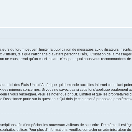
trateurs du forum peuvent limiter la publication de messages aux utilisateurs inscri
visiteurs, tels que l’affichage d’avatars personnalisés, l’utilisation de la messager
ription ne vous prend qu’un court instant, c’est pourquoi nous vous recommandons de l
t une loi des États-Unis d’Amérique qui demande aux sites internet collectant pot
 des mineurs concernés. Si vous ne savez pas si cette loi s’applique également au
 pourra vous renseigner. Veuillez noter que phpBB Limited et que les propriétaires
ue l’assistance porte sur la question « Qui dois-je contacter à propos de problèmes 
inscriptions afin d’empêcher les nouveaux visiteurs de s’inscrire. De même, il est é
s souhaitez utiliser. Pour plus d’informations, veuillez contacter un administrateur du