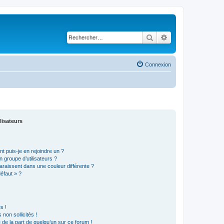
Rechercher
Recherche avancé
Connexion
lisateurs
t puis-je en rejoindre un ?
 groupe d’utilisateurs ?
araissent dans une couleur différente ?
défaut » ?
s !
non sollicités !
e de la part de quelqu’un sur ce forum !