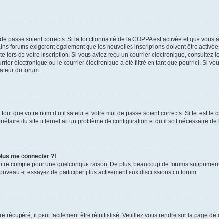
t de passe soient corrects. Si la fonctionnalité de la COPPA est activée et que vous 
ains forums exigeront également que les nouvelles inscriptions doivent être activée
te lors de votre inscription. Si vous aviez reçu un courrier électronique, consultez l
r électronique ou le courrier électronique a été filtré en tant que pourriel. Si vo
rateur du forum.
out que votre nom d’utilisateur et votre mot de passe soient corrects. Si tel est le
iétaire du site internet ait un problème de configuration et qu’il soit nécessaire de l
 plus me connecter ?!
votre compte pour une quelconque raison. De plus, beaucoup de forums suppriment pér
 nouveau et essayez de participer plus activement aux discussions du forum.
 récupéré, il peut facilement être réinitialisé. Veuillez vous rendre sur la page de