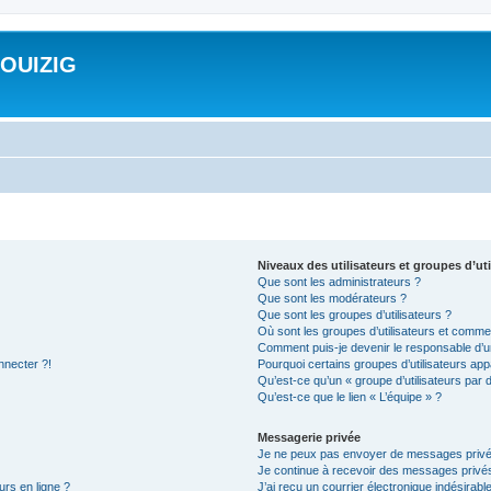
ROUIZIG
Niveaux des utilisateurs et groupes d’uti
Que sont les administrateurs ?
Que sont les modérateurs ?
Que sont les groupes d’utilisateurs ?
Où sont les groupes d’utilisateurs et commen
Comment puis-je devenir le responsable d’un
nnecter ?!
Pourquoi certains groupes d’utilisateurs app
Qu’est-ce qu’un « groupe d’utilisateurs par 
Qu’est-ce que le lien « L’équipe » ?
Messagerie privée
Je ne peux pas envoyer de messages privé
Je continue à recevoir des messages privés 
urs en ligne ?
J’ai reçu un courrier électronique indésirabl