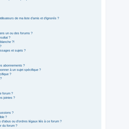
lisateurs de ma liste d’amis et d’ignorés ?
ans un ou des forums ?
sultat ?
blanche ?!
?
ssages et sujets ?
t les abonnements ?
onner à un sujet spécifique ?
ifique ?
 ?
ce forum ?
s jointes ?
cussions ?
ible ?
 d’abus ou d’ordres légaux liés à ce forum ?
r du forum ?