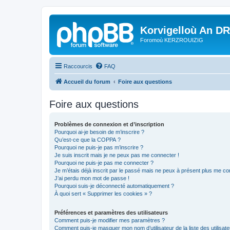
Korvigelloù An D
Foromoù KERZROUIZIG
Raccourcis
FAQ
Accueil du forum
Foire aux questions
Foire aux questions
Problèmes de connexion et d’inscription
Pourquoi ai-je besoin de m’inscrire ?
Qu’est-ce que la COPPA ?
Pourquoi ne puis-je pas m’inscrire ?
Je suis inscrit mais je ne peux pas me connecter !
Pourquoi ne puis-je pas me connecter ?
Je m’étais déjà inscrit par le passé mais ne peux à présent plus me co
J’ai perdu mon mot de passe !
Pourquoi suis-je déconnecté automatiquement ?
À quoi sert « Supprimer les cookies » ?
Préférences et paramètres des utilisateurs
Comment puis-je modifier mes paramètres ?
Comment puis-je masquer mon nom d’utilisateur de la liste des utilisate