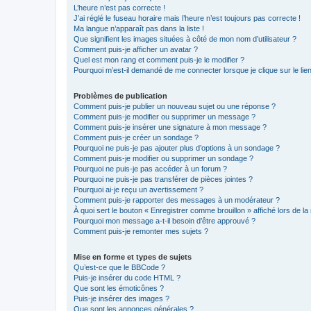
L’heure n’est pas correcte !
J’ai réglé le fuseau horaire mais l’heure n’est toujours pas correcte !
Ma langue n’apparaît pas dans la liste !
Que signifient les images situées à côté de mon nom d’utilisateur ?
Comment puis-je afficher un avatar ?
Quel est mon rang et comment puis-je le modifier ?
Pourquoi m’est-il demandé de me connecter lorsque je clique sur le lien 
Problèmes de publication
Comment puis-je publier un nouveau sujet ou une réponse ?
Comment puis-je modifier ou supprimer un message ?
Comment puis-je insérer une signature à mon message ?
Comment puis-je créer un sondage ?
Pourquoi ne puis-je pas ajouter plus d’options à un sondage ?
Comment puis-je modifier ou supprimer un sondage ?
Pourquoi ne puis-je pas accéder à un forum ?
Pourquoi ne puis-je pas transférer de pièces jointes ?
Pourquoi ai-je reçu un avertissement ?
Comment puis-je rapporter des messages à un modérateur ?
À quoi sert le bouton « Enregistrer comme brouillon » affiché lors de la 
Pourquoi mon message a-t-il besoin d’être approuvé ?
Comment puis-je remonter mes sujets ?
Mise en forme et types de sujets
Qu’est-ce que le BBCode ?
Puis-je insérer du code HTML ?
Que sont les émoticônes ?
Puis-je insérer des images ?
Que sont les annonces générales ?