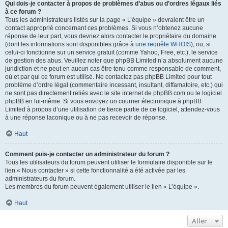
Qui dois-je contacter à propos de problèmes d’abus ou d’ordres légaux liés
à ce forum ?
Tous les administrateurs listés sur la page « L’équipe » devraient être un
contact approprié concernant ces problèmes. Si vous n’obtenez aucune
réponse de leur part, vous devriez alors contacter le propriétaire du domaine
(dont les informations sont disponibles grâce à
une requête WHOIS
), ou, si
celui-ci fonctionne sur un service gratuit (comme Yahoo, Free, etc.), le service
de gestion des abus. Veuillez noter que phpBB Limited n’a absolument aucune
juridiction et ne peut en aucun cas être tenu comme responsable de comment,
où et par qui ce forum est utilisé. Ne contactez pas phpBB Limited pour tout
problème d’ordre légal (commentaire incessant, insultant, diffamatoire, etc.) qui
ne sont pas directement reliés avec le site internet de phpBB.com ou le logiciel
phpBB en lui-même. Si vous envoyez un courrier électronique à phpBB
Limited à propos d’une utilisation de tierce partie de ce logiciel, attendez-vous
à une réponse laconique ou à ne pas recevoir de réponse.
Haut
Comment puis-je contacter un administrateur du forum ?
Tous les utilisateurs du forum peuvent utiliser le formulaire disponible sur le
lien « Nous contacter » si cette fonctionnalité a été activée par les
administrateurs du forum.
Les membres du forum peuvent également utiliser le lien « L’équipe ».
Haut
Aller