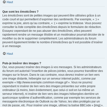
Haut
Que sont les émoticônes ?
Les émoticônes sont de petites images qui peuvent être utilisées grâce à un
code court et qui permettent d’exprimer des sentiments. Par exemple, « :) »
exprime la joie, alors qu’au contraire, « :( » exprime la tristesse. Vous pouvez
consulter la liste complète des émoticônes depuis le formulaire de rédaction.
Essayez cependant de ne pas abuser des émoticônes, elles peuvent
rapidement rendre un message illisible et un modérateur pourrait décider de le
modifier ou de le supprimer complètement. Les administrateurs du forum
peuvent également limiter le nombre d’émoticônes qu’il est possible d’insérer
à un message.
Haut
Puis-je insérer des images ?
Oui, vous pouvez insérer des images à vos messages. Si les administrateurs
du forum ont autorisé l’insertion de pièces jointes, vous pourrez transférer des
images sur le forum. Dans le cas contraire, vous devrez insérer un lien vers
une image distante, hébergée sur un serveur internet public, comme par
exemple « http://www.exemple.com/mon-image.gif ». Vous ne pourrez
cependant ni insérer de lien vers des images présentes sur votre propre
ordinateur (à moins, bien évidemment, que celui-ci soit en lui-même un
serveur internet), ni insérer de lien vers des images hébergées derrière un
quelconque système d’authentification, comme par exemple les services de
messagerie électronique de Outlook ou de Yahoo, les sites protégés par un
mot de passe, etc. Pour insérer une image, utilisez la balise BBCode « [img] ».