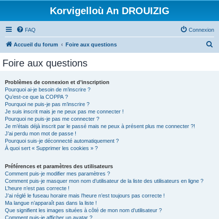
Korvigelloù An DROUIZIG
FAQ
Connexion
R
Accueil du forum
Foire aux questions
e
Foire aux questions
c
h
Problèmes de connexion et d’inscription
Pourquoi ai-je besoin de m’inscrire ?
e
Qu’est-ce que la COPPA ?
r
Pourquoi ne puis-je pas m’inscrire ?
Je suis inscrit mais je ne peux pas me connecter !
c
Pourquoi ne puis-je pas me connecter ?
Je m’étais déjà inscrit par le passé mais ne peux à présent plus me connecter ?!
h
J’ai perdu mon mot de passe !
e
Pourquoi suis-je déconnecté automatiquement ?
À quoi sert « Supprimer les cookies » ?
r
Préférences et paramètres des utilisateurs
Comment puis-je modifier mes paramètres ?
Comment puis-je masquer mon nom d’utilisateur de la liste des utilisateurs en ligne ?
L’heure n’est pas correcte !
J’ai réglé le fuseau horaire mais l’heure n’est toujours pas correcte !
Ma langue n’apparaît pas dans la liste !
Que signifient les images situées à côté de mon nom d’utilisateur ?
Comment puis-je afficher un avatar ?