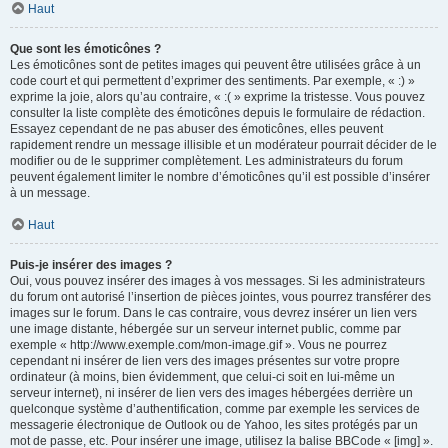
Haut
Que sont les émoticônes ?
Les émoticônes sont de petites images qui peuvent être utilisées grâce à un
code court et qui permettent d’exprimer des sentiments. Par exemple, « :) »
exprime la joie, alors qu’au contraire, « :( » exprime la tristesse. Vous pouvez
consulter la liste complète des émoticônes depuis le formulaire de rédaction.
Essayez cependant de ne pas abuser des émoticônes, elles peuvent
rapidement rendre un message illisible et un modérateur pourrait décider de le
modifier ou de le supprimer complètement. Les administrateurs du forum
peuvent également limiter le nombre d’émoticônes qu’il est possible d’insérer
à un message.
Haut
Puis-je insérer des images ?
Oui, vous pouvez insérer des images à vos messages. Si les administrateurs
du forum ont autorisé l’insertion de pièces jointes, vous pourrez transférer des
images sur le forum. Dans le cas contraire, vous devrez insérer un lien vers
une image distante, hébergée sur un serveur internet public, comme par
exemple « http://www.exemple.com/mon-image.gif ». Vous ne pourrez
cependant ni insérer de lien vers des images présentes sur votre propre
ordinateur (à moins, bien évidemment, que celui-ci soit en lui-même un
serveur internet), ni insérer de lien vers des images hébergées derrière un
quelconque système d’authentification, comme par exemple les services de
messagerie électronique de Outlook ou de Yahoo, les sites protégés par un
mot de passe, etc. Pour insérer une image, utilisez la balise BBCode « [img] ».