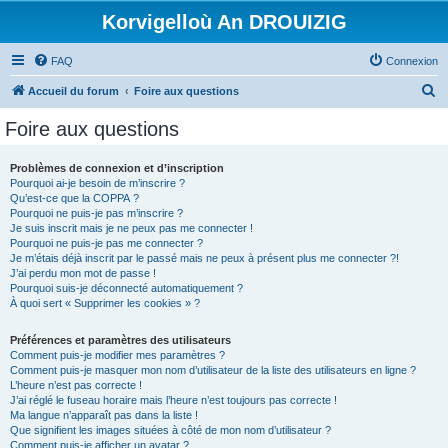
Korvigelloù An DROUIZIG
FAQ
Connexion
R
Accueil du forum
Foire aux questions
e
Foire aux questions
c
h
Problèmes de connexion et d’inscription
Pourquoi ai-je besoin de m’inscrire ?
e
Qu’est-ce que la COPPA ?
r
Pourquoi ne puis-je pas m’inscrire ?
Je suis inscrit mais je ne peux pas me connecter !
c
Pourquoi ne puis-je pas me connecter ?
Je m’étais déjà inscrit par le passé mais ne peux à présent plus me connecter ?!
h
J’ai perdu mon mot de passe !
e
Pourquoi suis-je déconnecté automatiquement ?
À quoi sert « Supprimer les cookies » ?
r
Préférences et paramètres des utilisateurs
Comment puis-je modifier mes paramètres ?
Comment puis-je masquer mon nom d’utilisateur de la liste des utilisateurs en ligne ?
L’heure n’est pas correcte !
J’ai réglé le fuseau horaire mais l’heure n’est toujours pas correcte !
Ma langue n’apparaît pas dans la liste !
Que signifient les images situées à côté de mon nom d’utilisateur ?
Comment puis-je afficher un avatar ?