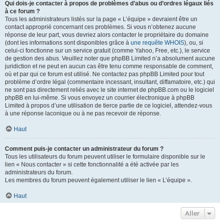
Qui dois-je contacter à propos de problèmes d’abus ou d’ordres légaux liés
à ce forum ?
Tous les administrateurs listés sur la page « L’équipe » devraient être un
contact approprié concernant ces problèmes. Si vous n’obtenez aucune
réponse de leur part, vous devriez alors contacter le propriétaire du domaine
(dont les informations sont disponibles grâce à
une requête WHOIS
), ou, si
celui-ci fonctionne sur un service gratuit (comme Yahoo, Free, etc.), le service
de gestion des abus. Veuillez noter que phpBB Limited n’a absolument aucune
juridiction et ne peut en aucun cas être tenu comme responsable de comment,
où et par qui ce forum est utilisé. Ne contactez pas phpBB Limited pour tout
problème d’ordre légal (commentaire incessant, insultant, diffamatoire, etc.) qui
ne sont pas directement reliés avec le site internet de phpBB.com ou le logiciel
phpBB en lui-même. Si vous envoyez un courrier électronique à phpBB
Limited à propos d’une utilisation de tierce partie de ce logiciel, attendez-vous
à une réponse laconique ou à ne pas recevoir de réponse.
Haut
Comment puis-je contacter un administrateur du forum ?
Tous les utilisateurs du forum peuvent utiliser le formulaire disponible sur le
lien « Nous contacter » si cette fonctionnalité a été activée par les
administrateurs du forum.
Les membres du forum peuvent également utiliser le lien « L’équipe ».
Haut
Aller