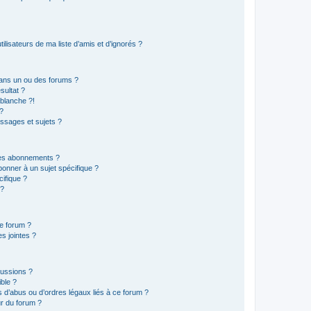
lisateurs de ma liste d’amis et d’ignorés ?
ans un ou des forums ?
sultat ?
blanche ?!
?
ssages et sujets ?
t les abonnements ?
onner à un sujet spécifique ?
ifique ?
 ?
ce forum ?
s jointes ?
cussions ?
ible ?
 d’abus ou d’ordres légaux liés à ce forum ?
r du forum ?