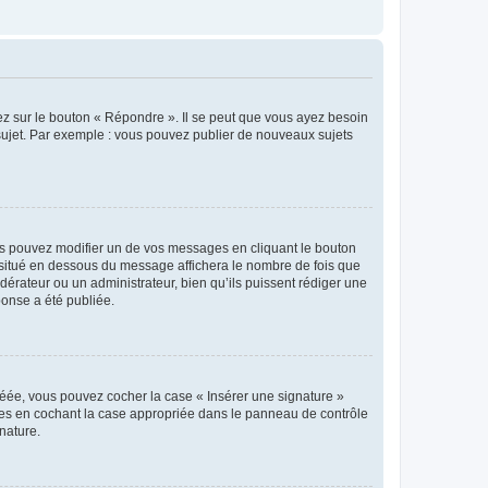
ez sur le bouton « Répondre ». Il se peut que vous ayez besoin
 sujet. Par exemple : vous pouvez publier de nouveaux sujets
s pouvez modifier un de vos messages en cliquant le bouton
e situé en dessous du message affichera le nombre de fois que
modérateur ou un administrateur, bien qu’ils puissent rédiger une
ponse a été publiée.
réée, vous pouvez cocher la case « Insérer une signature »
ages en cochant la case appropriée dans le panneau de contrôle
gnature.