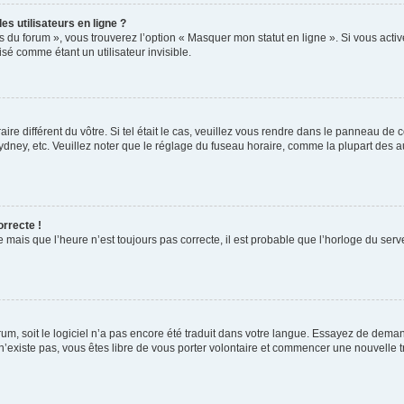
s utilisateurs en ligne ?
s du forum », vous trouverez l’option « Masquer mon statut en ligne ». Si vous activ
é comme étant un utilisateur invisible.
aire différent du vôtre. Si tel était le cas, veuillez vous rendre dans le panneau de co
ey, etc. Veuillez noter que le réglage du fuseau horaire, comme la plupart des autr
orrecte !
 mais que l’heure n’est toujours pas correcte, il est probable que l’horloge du serve
orum, soit le logiciel n’a pas encore été traduit dans votre langue. Essayez de deman
 n’existe pas, vous êtes libre de vous porter volontaire et commencer une nouvelle t