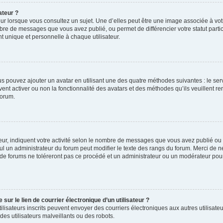
ateur ?
ur lorsque vous consultez un sujet. Une d’elles peut être une image associée à vo
mbre de messages que vous avez publié, ou permet de différencier votre statut parti
 unique et personnelle à chaque utilisateur.
ous pouvez ajouter un avatar en utilisant une des quatre méthodes suivantes : le serv
ent activer ou non la fonctionnalité des avatars et des méthodes qu’ils veuillent ren
forum.
ur, indiquent votre activité selon le nombre de messages que vous avez publié ou id
eul un administrateur du forum peut modifier le texte des rangs du forum. Merci de 
de forums ne toléreront pas ce procédé et un administrateur ou un modérateur pou
ur le lien de courrier électronique d’un utilisateur ?
s utilisateurs inscrits peuvent envoyer des courriers électroniques aux autres utili
es utilisateurs malveillants ou des robots.