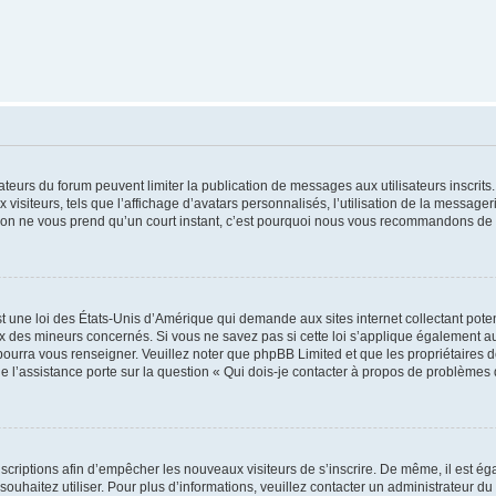
trateurs du forum peuvent limiter la publication de messages aux utilisateurs inscri
visiteurs, tels que l’affichage d’avatars personnalisés, l’utilisation de la messager
ription ne vous prend qu’un court instant, c’est pourquoi nous vous recommandons de l
t une loi des États-Unis d’Amérique qui demande aux sites internet collectant pot
 des mineurs concernés. Si vous ne savez pas si cette loi s’applique également au
 pourra vous renseigner. Veuillez noter que phpBB Limited et que les propriétaires
ue l’assistance porte sur la question « Qui dois-je contacter à propos de problèmes 
inscriptions afin d’empêcher les nouveaux visiteurs de s’inscrire. De même, il est é
s souhaitez utiliser. Pour plus d’informations, veuillez contacter un administrateur du