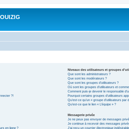
ROUIZIG
Niveaux des utilisateurs et groupes d’uti
Que sont les administrateurs ?
Que sont les modérateurs ?
Que sont les groupes d’utilisateurs ?
Où sont les groupes d’utilisateurs et commen
Comment puis-je devenir le responsable d’un
nnecter ?!
Pourquoi certains groupes d’utilisateurs app
Qu’est-ce qu’un « groupe d’utilisateurs par 
Qu’est-ce que le lien « L’équipe » ?
Messagerie privée
Je ne peux pas envoyer de messages privé
Je continue à recevoir des messages privés 
urs en ligne ?
J’ai reçu un courrier électronique indésirabl