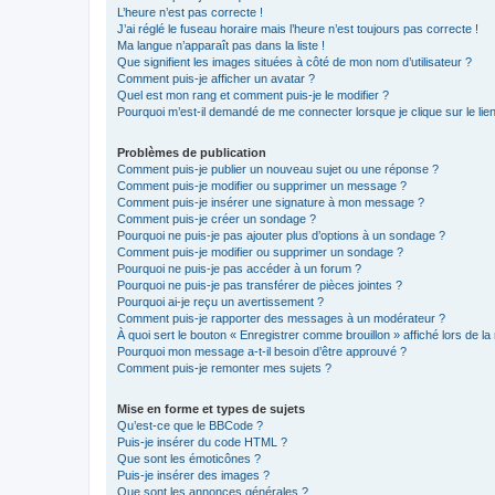
L’heure n’est pas correcte !
J’ai réglé le fuseau horaire mais l’heure n’est toujours pas correcte !
Ma langue n’apparaît pas dans la liste !
Que signifient les images situées à côté de mon nom d’utilisateur ?
Comment puis-je afficher un avatar ?
Quel est mon rang et comment puis-je le modifier ?
Pourquoi m’est-il demandé de me connecter lorsque je clique sur le lien 
Problèmes de publication
Comment puis-je publier un nouveau sujet ou une réponse ?
Comment puis-je modifier ou supprimer un message ?
Comment puis-je insérer une signature à mon message ?
Comment puis-je créer un sondage ?
Pourquoi ne puis-je pas ajouter plus d’options à un sondage ?
Comment puis-je modifier ou supprimer un sondage ?
Pourquoi ne puis-je pas accéder à un forum ?
Pourquoi ne puis-je pas transférer de pièces jointes ?
Pourquoi ai-je reçu un avertissement ?
Comment puis-je rapporter des messages à un modérateur ?
À quoi sert le bouton « Enregistrer comme brouillon » affiché lors de la 
Pourquoi mon message a-t-il besoin d’être approuvé ?
Comment puis-je remonter mes sujets ?
Mise en forme et types de sujets
Qu’est-ce que le BBCode ?
Puis-je insérer du code HTML ?
Que sont les émoticônes ?
Puis-je insérer des images ?
Que sont les annonces générales ?