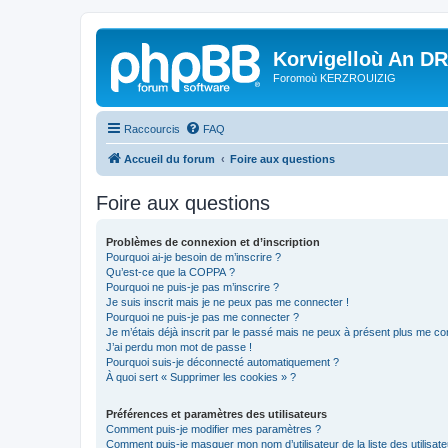
Korvigelloù An D
Foromoù KERZROUIZIG
Raccourcis
FAQ
Accueil du forum
Foire aux questions
Foire aux questions
Problèmes de connexion et d’inscription
Pourquoi ai-je besoin de m’inscrire ?
Qu’est-ce que la COPPA ?
Pourquoi ne puis-je pas m’inscrire ?
Je suis inscrit mais je ne peux pas me connecter !
Pourquoi ne puis-je pas me connecter ?
Je m’étais déjà inscrit par le passé mais ne peux à présent plus me co
J’ai perdu mon mot de passe !
Pourquoi suis-je déconnecté automatiquement ?
À quoi sert « Supprimer les cookies » ?
Préférences et paramètres des utilisateurs
Comment puis-je modifier mes paramètres ?
Comment puis-je masquer mon nom d’utilisateur de la liste des utilisate