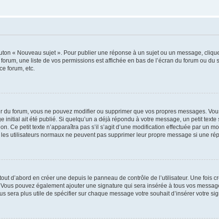
outon « Nouveau sujet ». Pour publier une réponse à un sujet ou un message, cliqu
 forum, une liste de vos permissions est affichée en bas de l’écran du forum ou du
ce forum, etc.
r du forum, vous ne pouvez modifier ou supprimer que vos propres messages. Vou
 initial ait été publié. Si quelqu’un a déjà répondu à votre message, un petit text
ion. Ce petit texte n’apparaîtra pas s’il s’agit d’une modification effectuée par un 
ue les utilisateurs normaux ne peuvent pas supprimer leur propre message si une ré
ut d’abord en créer une depuis le panneau de contrôle de l’utilisateur. Une fois c
ure. Vous pouvez également ajouter une signature qui sera insérée à tous vos mess
 vous sera plus utile de spécifier sur chaque message votre souhait d’insérer votre si