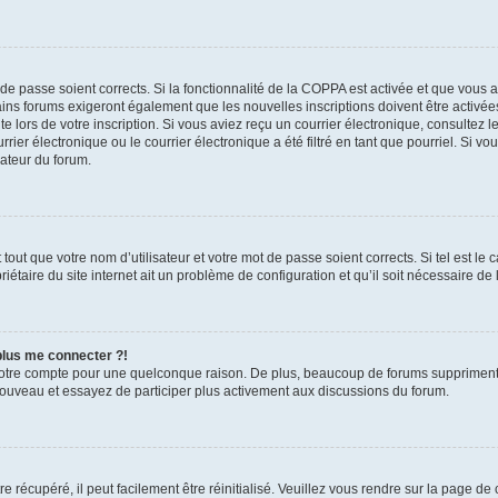
t de passe soient corrects. Si la fonctionnalité de la COPPA est activée et que vous 
ains forums exigeront également que les nouvelles inscriptions doivent être activée
te lors de votre inscription. Si vous aviez reçu un courrier électronique, consultez l
r électronique ou le courrier électronique a été filtré en tant que pourriel. Si vo
rateur du forum.
out que votre nom d’utilisateur et votre mot de passe soient corrects. Si tel est le
iétaire du site internet ait un problème de configuration et qu’il soit nécessaire de l
 plus me connecter ?!
votre compte pour une quelconque raison. De plus, beaucoup de forums suppriment pér
 nouveau et essayez de participer plus activement aux discussions du forum.
 récupéré, il peut facilement être réinitialisé. Veuillez vous rendre sur la page de