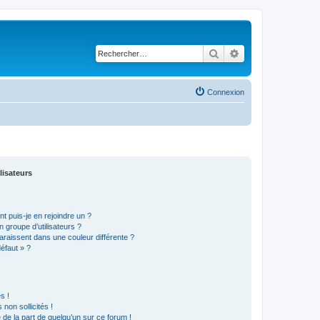
Rechercher
Recherche avancé
Connexion
lisateurs
t puis-je en rejoindre un ?
 groupe d’utilisateurs ?
araissent dans une couleur différente ?
défaut » ?
s !
non sollicités !
e de la part de quelqu’un sur ce forum !