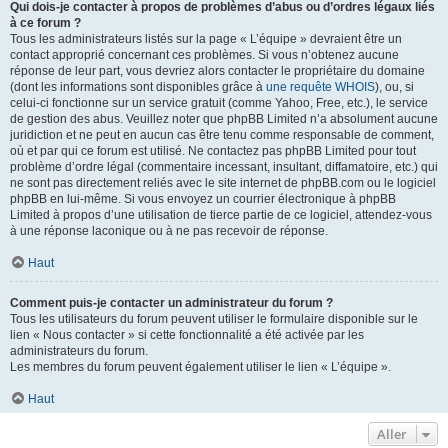
Qui dois-je contacter à propos de problèmes d’abus ou d’ordres légaux liés
à ce forum ?
Tous les administrateurs listés sur la page « L’équipe » devraient être un
contact approprié concernant ces problèmes. Si vous n’obtenez aucune
réponse de leur part, vous devriez alors contacter le propriétaire du domaine
(dont les informations sont disponibles grâce à
une requête WHOIS
), ou, si
celui-ci fonctionne sur un service gratuit (comme Yahoo, Free, etc.), le service
de gestion des abus. Veuillez noter que phpBB Limited n’a absolument aucune
juridiction et ne peut en aucun cas être tenu comme responsable de comment,
où et par qui ce forum est utilisé. Ne contactez pas phpBB Limited pour tout
problème d’ordre légal (commentaire incessant, insultant, diffamatoire, etc.) qui
ne sont pas directement reliés avec le site internet de phpBB.com ou le logiciel
phpBB en lui-même. Si vous envoyez un courrier électronique à phpBB
Limited à propos d’une utilisation de tierce partie de ce logiciel, attendez-vous
à une réponse laconique ou à ne pas recevoir de réponse.
Haut
Comment puis-je contacter un administrateur du forum ?
Tous les utilisateurs du forum peuvent utiliser le formulaire disponible sur le
lien « Nous contacter » si cette fonctionnalité a été activée par les
administrateurs du forum.
Les membres du forum peuvent également utiliser le lien « L’équipe ».
Haut
Aller