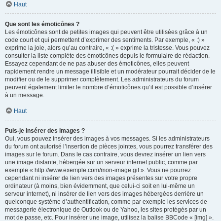
Haut
Que sont les émoticônes ?
Les émoticônes sont de petites images qui peuvent être utilisées grâce à un
code court et qui permettent d’exprimer des sentiments. Par exemple, « :) »
exprime la joie, alors qu’au contraire, « :( » exprime la tristesse. Vous pouvez
consulter la liste complète des émoticônes depuis le formulaire de rédaction.
Essayez cependant de ne pas abuser des émoticônes, elles peuvent
rapidement rendre un message illisible et un modérateur pourrait décider de le
modifier ou de le supprimer complètement. Les administrateurs du forum
peuvent également limiter le nombre d’émoticônes qu’il est possible d’insérer
à un message.
Haut
Puis-je insérer des images ?
Oui, vous pouvez insérer des images à vos messages. Si les administrateurs
du forum ont autorisé l’insertion de pièces jointes, vous pourrez transférer des
images sur le forum. Dans le cas contraire, vous devrez insérer un lien vers
une image distante, hébergée sur un serveur internet public, comme par
exemple « http://www.exemple.com/mon-image.gif ». Vous ne pourrez
cependant ni insérer de lien vers des images présentes sur votre propre
ordinateur (à moins, bien évidemment, que celui-ci soit en lui-même un
serveur internet), ni insérer de lien vers des images hébergées derrière un
quelconque système d’authentification, comme par exemple les services de
messagerie électronique de Outlook ou de Yahoo, les sites protégés par un
mot de passe, etc. Pour insérer une image, utilisez la balise BBCode « [img] ».