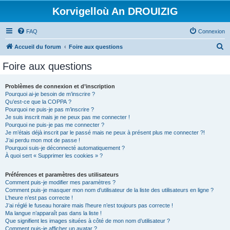
Korvigelloù An DROUIZIG
FAQ
Connexion
R
Accueil du forum
Foire aux questions
e
Foire aux questions
c
h
Problèmes de connexion et d’inscription
Pourquoi ai-je besoin de m’inscrire ?
e
Qu’est-ce que la COPPA ?
r
Pourquoi ne puis-je pas m’inscrire ?
Je suis inscrit mais je ne peux pas me connecter !
c
Pourquoi ne puis-je pas me connecter ?
Je m’étais déjà inscrit par le passé mais ne peux à présent plus me connecter ?!
h
J’ai perdu mon mot de passe !
e
Pourquoi suis-je déconnecté automatiquement ?
À quoi sert « Supprimer les cookies » ?
r
Préférences et paramètres des utilisateurs
Comment puis-je modifier mes paramètres ?
Comment puis-je masquer mon nom d’utilisateur de la liste des utilisateurs en ligne ?
L’heure n’est pas correcte !
J’ai réglé le fuseau horaire mais l’heure n’est toujours pas correcte !
Ma langue n’apparaît pas dans la liste !
Que signifient les images situées à côté de mon nom d’utilisateur ?
Comment puis-je afficher un avatar ?