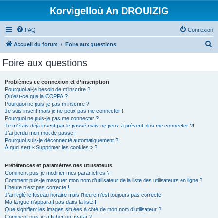
Korvigelloù An DROUIZIG
FAQ
Connexion
R
Accueil du forum
Foire aux questions
e
Foire aux questions
c
h
Problèmes de connexion et d’inscription
Pourquoi ai-je besoin de m’inscrire ?
e
Qu’est-ce que la COPPA ?
r
Pourquoi ne puis-je pas m’inscrire ?
Je suis inscrit mais je ne peux pas me connecter !
c
Pourquoi ne puis-je pas me connecter ?
Je m’étais déjà inscrit par le passé mais ne peux à présent plus me connecter ?!
h
J’ai perdu mon mot de passe !
e
Pourquoi suis-je déconnecté automatiquement ?
À quoi sert « Supprimer les cookies » ?
r
Préférences et paramètres des utilisateurs
Comment puis-je modifier mes paramètres ?
Comment puis-je masquer mon nom d’utilisateur de la liste des utilisateurs en ligne ?
L’heure n’est pas correcte !
J’ai réglé le fuseau horaire mais l’heure n’est toujours pas correcte !
Ma langue n’apparaît pas dans la liste !
Que signifient les images situées à côté de mon nom d’utilisateur ?
Comment puis-je afficher un avatar ?