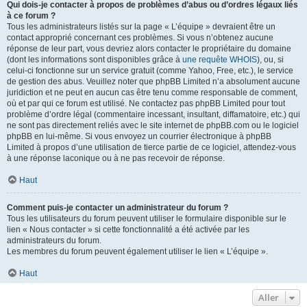
Qui dois-je contacter à propos de problèmes d’abus ou d’ordres légaux liés
à ce forum ?
Tous les administrateurs listés sur la page « L’équipe » devraient être un
contact approprié concernant ces problèmes. Si vous n’obtenez aucune
réponse de leur part, vous devriez alors contacter le propriétaire du domaine
(dont les informations sont disponibles grâce à
une requête WHOIS
), ou, si
celui-ci fonctionne sur un service gratuit (comme Yahoo, Free, etc.), le service
de gestion des abus. Veuillez noter que phpBB Limited n’a absolument aucune
juridiction et ne peut en aucun cas être tenu comme responsable de comment,
où et par qui ce forum est utilisé. Ne contactez pas phpBB Limited pour tout
problème d’ordre légal (commentaire incessant, insultant, diffamatoire, etc.) qui
ne sont pas directement reliés avec le site internet de phpBB.com ou le logiciel
phpBB en lui-même. Si vous envoyez un courrier électronique à phpBB
Limited à propos d’une utilisation de tierce partie de ce logiciel, attendez-vous
à une réponse laconique ou à ne pas recevoir de réponse.
Haut
Comment puis-je contacter un administrateur du forum ?
Tous les utilisateurs du forum peuvent utiliser le formulaire disponible sur le
lien « Nous contacter » si cette fonctionnalité a été activée par les
administrateurs du forum.
Les membres du forum peuvent également utiliser le lien « L’équipe ».
Haut
Aller