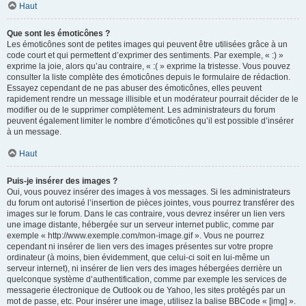
Haut
Que sont les émoticônes ?
Les émoticônes sont de petites images qui peuvent être utilisées grâce à un
code court et qui permettent d’exprimer des sentiments. Par exemple, « :) »
exprime la joie, alors qu’au contraire, « :( » exprime la tristesse. Vous pouvez
consulter la liste complète des émoticônes depuis le formulaire de rédaction.
Essayez cependant de ne pas abuser des émoticônes, elles peuvent
rapidement rendre un message illisible et un modérateur pourrait décider de le
modifier ou de le supprimer complètement. Les administrateurs du forum
peuvent également limiter le nombre d’émoticônes qu’il est possible d’insérer
à un message.
Haut
Puis-je insérer des images ?
Oui, vous pouvez insérer des images à vos messages. Si les administrateurs
du forum ont autorisé l’insertion de pièces jointes, vous pourrez transférer des
images sur le forum. Dans le cas contraire, vous devrez insérer un lien vers
une image distante, hébergée sur un serveur internet public, comme par
exemple « http://www.exemple.com/mon-image.gif ». Vous ne pourrez
cependant ni insérer de lien vers des images présentes sur votre propre
ordinateur (à moins, bien évidemment, que celui-ci soit en lui-même un
serveur internet), ni insérer de lien vers des images hébergées derrière un
quelconque système d’authentification, comme par exemple les services de
messagerie électronique de Outlook ou de Yahoo, les sites protégés par un
mot de passe, etc. Pour insérer une image, utilisez la balise BBCode « [img] ».