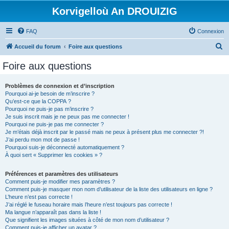
Korvigelloù An DROUIZIG
FAQ
Connexion
R
Accueil du forum
Foire aux questions
e
Foire aux questions
c
h
Problèmes de connexion et d’inscription
Pourquoi ai-je besoin de m’inscrire ?
e
Qu’est-ce que la COPPA ?
r
Pourquoi ne puis-je pas m’inscrire ?
Je suis inscrit mais je ne peux pas me connecter !
c
Pourquoi ne puis-je pas me connecter ?
Je m’étais déjà inscrit par le passé mais ne peux à présent plus me connecter ?!
h
J’ai perdu mon mot de passe !
e
Pourquoi suis-je déconnecté automatiquement ?
À quoi sert « Supprimer les cookies » ?
r
Préférences et paramètres des utilisateurs
Comment puis-je modifier mes paramètres ?
Comment puis-je masquer mon nom d’utilisateur de la liste des utilisateurs en ligne ?
L’heure n’est pas correcte !
J’ai réglé le fuseau horaire mais l’heure n’est toujours pas correcte !
Ma langue n’apparaît pas dans la liste !
Que signifient les images situées à côté de mon nom d’utilisateur ?
Comment puis-je afficher un avatar ?