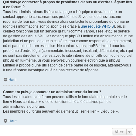
Qui dois-je contacter à propos de problèmes d’abus ou d’ordres légaux liés
à ce forum ?
Tous les administrateurs listés sur la page « L’équipe » devraient être un
contact approprié concernant ces problèmes. Si vous n’obtenez aucune
réponse de leur part, vous devriez alors contacter le propriétaire du domaine
(dont les informations sont disponibles grâce à
une requête WHOIS
), ou, si
celui-ci fonctionne sur un service gratuit (comme Yahoo, Free, etc.), le service
de gestion des abus. Veuillez noter que phpBB Limited n’a absolument aucune
juridiction et ne peut en aucun cas être tenu comme responsable de comment,
où et par qui ce forum est utilisé. Ne contactez pas phpBB Limited pour tout
problème d’ordre légal (commentaire incessant, insultant, diffamatoire, etc.) qui
ne sont pas directement reliés avec le site internet de phpBB.com ou le logiciel
phpBB en lui-même. Si vous envoyez un courrier électronique à phpBB
Limited à propos d’une utilisation de tierce partie de ce logiciel, attendez-vous
à une réponse laconique ou à ne pas recevoir de réponse.
Haut
Comment puis-je contacter un administrateur du forum ?
Tous les utilisateurs du forum peuvent utiliser le formulaire disponible sur le
lien « Nous contacter » si cette fonctionnalité a été activée par les
administrateurs du forum.
Les membres du forum peuvent également utiliser le lien « L’équipe ».
Haut
Aller