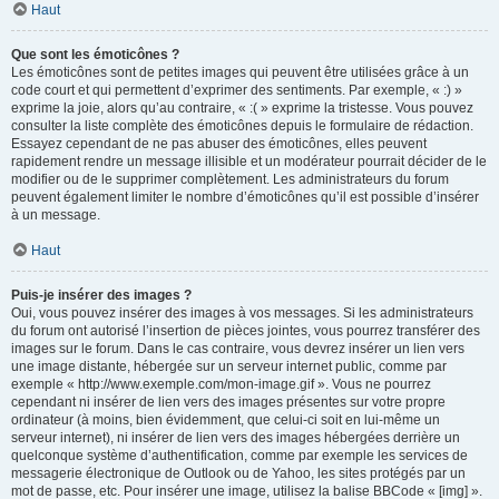
Haut
Que sont les émoticônes ?
Les émoticônes sont de petites images qui peuvent être utilisées grâce à un
code court et qui permettent d’exprimer des sentiments. Par exemple, « :) »
exprime la joie, alors qu’au contraire, « :( » exprime la tristesse. Vous pouvez
consulter la liste complète des émoticônes depuis le formulaire de rédaction.
Essayez cependant de ne pas abuser des émoticônes, elles peuvent
rapidement rendre un message illisible et un modérateur pourrait décider de le
modifier ou de le supprimer complètement. Les administrateurs du forum
peuvent également limiter le nombre d’émoticônes qu’il est possible d’insérer
à un message.
Haut
Puis-je insérer des images ?
Oui, vous pouvez insérer des images à vos messages. Si les administrateurs
du forum ont autorisé l’insertion de pièces jointes, vous pourrez transférer des
images sur le forum. Dans le cas contraire, vous devrez insérer un lien vers
une image distante, hébergée sur un serveur internet public, comme par
exemple « http://www.exemple.com/mon-image.gif ». Vous ne pourrez
cependant ni insérer de lien vers des images présentes sur votre propre
ordinateur (à moins, bien évidemment, que celui-ci soit en lui-même un
serveur internet), ni insérer de lien vers des images hébergées derrière un
quelconque système d’authentification, comme par exemple les services de
messagerie électronique de Outlook ou de Yahoo, les sites protégés par un
mot de passe, etc. Pour insérer une image, utilisez la balise BBCode « [img] ».