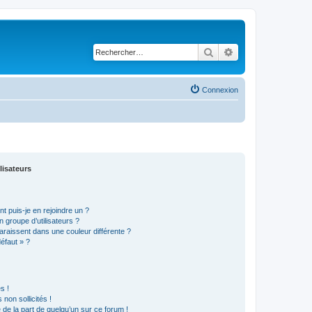
Rechercher
Recherche avancé
Connexion
lisateurs
t puis-je en rejoindre un ?
 groupe d’utilisateurs ?
araissent dans une couleur différente ?
défaut » ?
s !
non sollicités !
e de la part de quelqu’un sur ce forum !