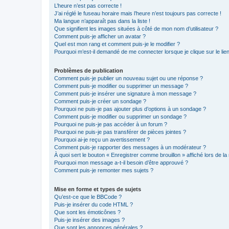
L’heure n’est pas correcte !
J’ai réglé le fuseau horaire mais l’heure n’est toujours pas correcte !
Ma langue n’apparaît pas dans la liste !
Que signifient les images situées à côté de mon nom d’utilisateur ?
Comment puis-je afficher un avatar ?
Quel est mon rang et comment puis-je le modifier ?
Pourquoi m’est-il demandé de me connecter lorsque je clique sur le lien 
Problèmes de publication
Comment puis-je publier un nouveau sujet ou une réponse ?
Comment puis-je modifier ou supprimer un message ?
Comment puis-je insérer une signature à mon message ?
Comment puis-je créer un sondage ?
Pourquoi ne puis-je pas ajouter plus d’options à un sondage ?
Comment puis-je modifier ou supprimer un sondage ?
Pourquoi ne puis-je pas accéder à un forum ?
Pourquoi ne puis-je pas transférer de pièces jointes ?
Pourquoi ai-je reçu un avertissement ?
Comment puis-je rapporter des messages à un modérateur ?
À quoi sert le bouton « Enregistrer comme brouillon » affiché lors de la 
Pourquoi mon message a-t-il besoin d’être approuvé ?
Comment puis-je remonter mes sujets ?
Mise en forme et types de sujets
Qu’est-ce que le BBCode ?
Puis-je insérer du code HTML ?
Que sont les émoticônes ?
Puis-je insérer des images ?
Que sont les annonces générales ?