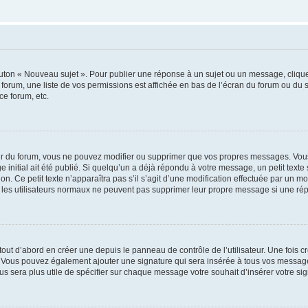
outon « Nouveau sujet ». Pour publier une réponse à un sujet ou un message, cliqu
 forum, une liste de vos permissions est affichée en bas de l’écran du forum ou du
ce forum, etc.
r du forum, vous ne pouvez modifier ou supprimer que vos propres messages. Vou
 initial ait été publié. Si quelqu’un a déjà répondu à votre message, un petit text
ion. Ce petit texte n’apparaîtra pas s’il s’agit d’une modification effectuée par un 
ue les utilisateurs normaux ne peuvent pas supprimer leur propre message si une ré
ut d’abord en créer une depuis le panneau de contrôle de l’utilisateur. Une fois c
ure. Vous pouvez également ajouter une signature qui sera insérée à tous vos mess
 vous sera plus utile de spécifier sur chaque message votre souhait d’insérer votre si