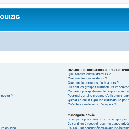
ROUIZIG
Niveaux des utilisateurs et groupes d’uti
Que sont les administrateurs ?
Que sont les modérateurs ?
Que sont les groupes d’utilisateurs ?
Où sont les groupes d’utilisateurs et commen
Comment puis-je devenir le responsable d’un
nnecter ?!
Pourquoi certains groupes d’utilisateurs app
Qu’est-ce qu’un « groupe d’utilisateurs par 
Qu’est-ce que le lien « L’équipe » ?
Messagerie privée
Je ne peux pas envoyer de messages privé
Je continue à recevoir des messages privés 
urs en ligne ?
J’ai reçu un courrier électronique indésirabl