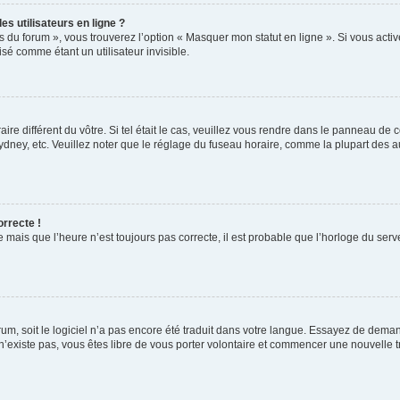
s utilisateurs en ligne ?
s du forum », vous trouverez l’option « Masquer mon statut en ligne ». Si vous activ
é comme étant un utilisateur invisible.
aire différent du vôtre. Si tel était le cas, veuillez vous rendre dans le panneau de co
ey, etc. Veuillez noter que le réglage du fuseau horaire, comme la plupart des autr
orrecte !
 mais que l’heure n’est toujours pas correcte, il est probable que l’horloge du serve
orum, soit le logiciel n’a pas encore été traduit dans votre langue. Essayez de deman
 n’existe pas, vous êtes libre de vous porter volontaire et commencer une nouvelle t