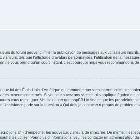
trateurs du forum peuvent limiter la publication de messages aux utilisateurs inscri
visiteurs, tels que l’affichage d’avatars personnalisés, l’utilisation de la messager
ription ne vous prend qu’un court instant, c’est pourquoi nous vous recommandons de l
t une loi des États-Unis d’Amérique qui demande aux sites internet collectant pot
 des mineurs concernés. Si vous ne savez pas si cette loi s’applique également au
 pourra vous renseigner. Veuillez noter que phpBB Limited et que les propriétaires
ue l’assistance porte sur la question « Qui dois-je contacter à propos de problèmes 
inscriptions afin d’empêcher les nouveaux visiteurs de s’inscrire. De même, il est é
s souhaitez utiliser. Pour plus d’informations, veuillez contacter un administrateur du