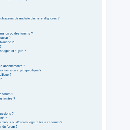
lisateurs de ma liste d’amis et d’ignorés ?
ans un ou des forums ?
sultat ?
blanche ?!
?
ssages et sujets ?
t les abonnements ?
onner à un sujet spécifique ?
ifique ?
 ?
ce forum ?
s jointes ?
cussions ?
ible ?
 d’abus ou d’ordres légaux liés à ce forum ?
r du forum ?