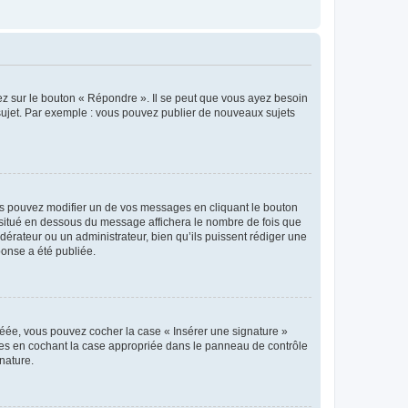
ez sur le bouton « Répondre ». Il se peut que vous ayez besoin
 sujet. Par exemple : vous pouvez publier de nouveaux sujets
s pouvez modifier un de vos messages en cliquant le bouton
e situé en dessous du message affichera le nombre de fois que
modérateur ou un administrateur, bien qu’ils puissent rédiger une
ponse a été publiée.
réée, vous pouvez cocher la case « Insérer une signature »
ages en cochant la case appropriée dans le panneau de contrôle
gnature.