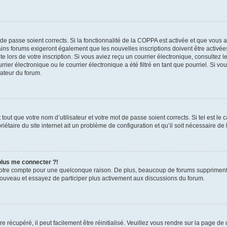
t de passe soient corrects. Si la fonctionnalité de la COPPA est activée et que vous 
ains forums exigeront également que les nouvelles inscriptions doivent être activée
te lors de votre inscription. Si vous aviez reçu un courrier électronique, consultez l
r électronique ou le courrier électronique a été filtré en tant que pourriel. Si vo
rateur du forum.
out que votre nom d’utilisateur et votre mot de passe soient corrects. Si tel est le
iétaire du site internet ait un problème de configuration et qu’il soit nécessaire de l
 plus me connecter ?!
votre compte pour une quelconque raison. De plus, beaucoup de forums suppriment pér
 nouveau et essayez de participer plus activement aux discussions du forum.
 récupéré, il peut facilement être réinitialisé. Veuillez vous rendre sur la page de