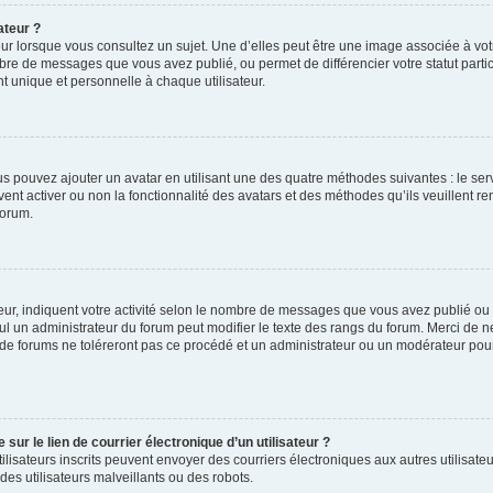
ateur ?
ur lorsque vous consultez un sujet. Une d’elles peut être une image associée à vo
mbre de messages que vous avez publié, ou permet de différencier votre statut parti
 unique et personnelle à chaque utilisateur.
ous pouvez ajouter un avatar en utilisant une des quatre méthodes suivantes : le serv
ent activer ou non la fonctionnalité des avatars et des méthodes qu’ils veuillent ren
forum.
ur, indiquent votre activité selon le nombre de messages que vous avez publié ou id
eul un administrateur du forum peut modifier le texte des rangs du forum. Merci de 
de forums ne toléreront pas ce procédé et un administrateur ou un modérateur pou
ur le lien de courrier électronique d’un utilisateur ?
s utilisateurs inscrits peuvent envoyer des courriers électroniques aux autres utili
es utilisateurs malveillants ou des robots.