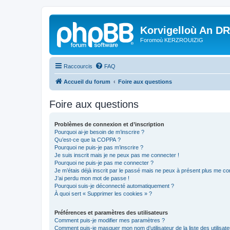
Korvigelloù An D
Foromoù KERZROUIZIG
Raccourcis
FAQ
Accueil du forum
Foire aux questions
Foire aux questions
Problèmes de connexion et d’inscription
Pourquoi ai-je besoin de m’inscrire ?
Qu’est-ce que la COPPA ?
Pourquoi ne puis-je pas m’inscrire ?
Je suis inscrit mais je ne peux pas me connecter !
Pourquoi ne puis-je pas me connecter ?
Je m’étais déjà inscrit par le passé mais ne peux à présent plus me co
J’ai perdu mon mot de passe !
Pourquoi suis-je déconnecté automatiquement ?
À quoi sert « Supprimer les cookies » ?
Préférences et paramètres des utilisateurs
Comment puis-je modifier mes paramètres ?
Comment puis-je masquer mon nom d’utilisateur de la liste des utilisate