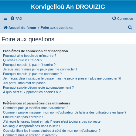
Korvigelloù An DROUIZIG
FAQ
Connexion
R
Accueil du forum
Foire aux questions
e
Foire aux questions
c
h
Problèmes de connexion et d’inscription
Pourquoi ai-je besoin de m’inscrire ?
e
Qu’est-ce que la COPPA ?
r
Pourquoi ne puis-je pas m’inscrire ?
Je suis inscrit mais je ne peux pas me connecter !
c
Pourquoi ne puis-je pas me connecter ?
Je m’étais déjà inscrit par le passé mais ne peux à présent plus me connecter ?!
h
J’ai perdu mon mot de passe !
e
Pourquoi suis-je déconnecté automatiquement ?
À quoi sert « Supprimer les cookies » ?
r
Préférences et paramètres des utilisateurs
Comment puis-je modifier mes paramètres ?
Comment puis-je masquer mon nom d’utilisateur de la liste des utilisateurs en ligne ?
L’heure n’est pas correcte !
J’ai réglé le fuseau horaire mais l’heure n’est toujours pas correcte !
Ma langue n’apparaît pas dans la liste !
Que signifient les images situées à côté de mon nom d’utilisateur ?
Comment puis-je afficher un avatar ?