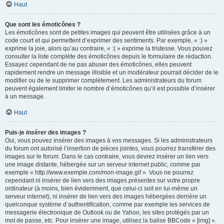
Haut
Que sont les émoticônes ?
Les émoticônes sont de petites images qui peuvent être utilisées grâce à un
code court et qui permettent d’exprimer des sentiments. Par exemple, « :) »
exprime la joie, alors qu’au contraire, « :( » exprime la tristesse. Vous pouvez
consulter la liste complète des émoticônes depuis le formulaire de rédaction.
Essayez cependant de ne pas abuser des émoticônes, elles peuvent
rapidement rendre un message illisible et un modérateur pourrait décider de le
modifier ou de le supprimer complètement. Les administrateurs du forum
peuvent également limiter le nombre d’émoticônes qu’il est possible d’insérer
à un message.
Haut
Puis-je insérer des images ?
Oui, vous pouvez insérer des images à vos messages. Si les administrateurs
du forum ont autorisé l’insertion de pièces jointes, vous pourrez transférer des
images sur le forum. Dans le cas contraire, vous devrez insérer un lien vers
une image distante, hébergée sur un serveur internet public, comme par
exemple « http://www.exemple.com/mon-image.gif ». Vous ne pourrez
cependant ni insérer de lien vers des images présentes sur votre propre
ordinateur (à moins, bien évidemment, que celui-ci soit en lui-même un
serveur internet), ni insérer de lien vers des images hébergées derrière un
quelconque système d’authentification, comme par exemple les services de
messagerie électronique de Outlook ou de Yahoo, les sites protégés par un
mot de passe, etc. Pour insérer une image, utilisez la balise BBCode « [img] ».