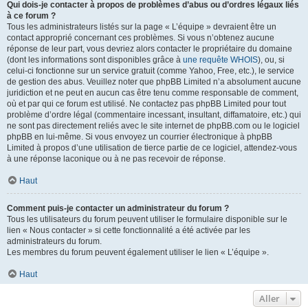
Qui dois-je contacter à propos de problèmes d’abus ou d’ordres légaux liés
à ce forum ?
Tous les administrateurs listés sur la page « L’équipe » devraient être un
contact approprié concernant ces problèmes. Si vous n’obtenez aucune
réponse de leur part, vous devriez alors contacter le propriétaire du domaine
(dont les informations sont disponibles grâce à
une requête WHOIS
), ou, si
celui-ci fonctionne sur un service gratuit (comme Yahoo, Free, etc.), le service
de gestion des abus. Veuillez noter que phpBB Limited n’a absolument aucune
juridiction et ne peut en aucun cas être tenu comme responsable de comment,
où et par qui ce forum est utilisé. Ne contactez pas phpBB Limited pour tout
problème d’ordre légal (commentaire incessant, insultant, diffamatoire, etc.) qui
ne sont pas directement reliés avec le site internet de phpBB.com ou le logiciel
phpBB en lui-même. Si vous envoyez un courrier électronique à phpBB
Limited à propos d’une utilisation de tierce partie de ce logiciel, attendez-vous
à une réponse laconique ou à ne pas recevoir de réponse.
Haut
Comment puis-je contacter un administrateur du forum ?
Tous les utilisateurs du forum peuvent utiliser le formulaire disponible sur le
lien « Nous contacter » si cette fonctionnalité a été activée par les
administrateurs du forum.
Les membres du forum peuvent également utiliser le lien « L’équipe ».
Haut
Aller